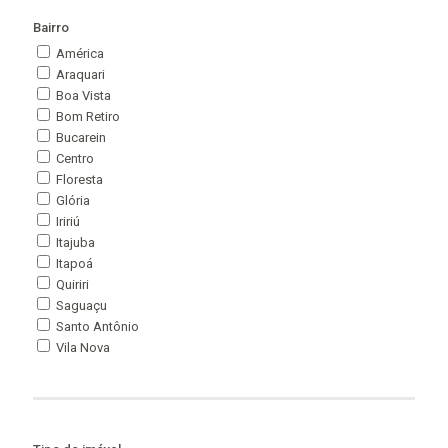
Bairro
América
Araquari
Boa Vista
Bom Retiro
Bucarein
Centro
Floresta
Glória
Iririú
Itajuba
Itapoá
Quiriri
Saguaçu
Santo Antônio
Vila Nova