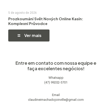
5 de agosto de 2026
Prozkoumání Svět Nových Online Kasín:
Komplexní Průvodce
Ver mais
Entre em contato com nossa equipe e
faça excelentes negócios!
Whatsapp
(47) 99202-5701
Email
claudineimachadojoinville@gmail.com