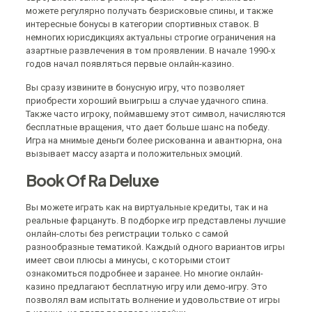
можете регулярно получать безрисковые спины, и также
интересные бонусы в категории спортивных ставок. В
немногих юрисдикциях актуальны строгие ограничения на
азартные развлечения в том проявлении. В начале 1990-х
годов начал появляться первые онлайн-казино.
Вы сразу извините в бонусную игру, что позволяет
приобрести хороший выигрыш а случае удачного спина.
Также часто игроку, поймавшему этот символ, начисляются
бесплатные вращения, что дает больше шанс на победу.
Игра на мнимые деньги более рискованна и авантюрна, она
вызывает массу азарта и положительных эмоций.
Book Of Ra Deluxe
Вы можете играть как на виртуальные кредиты, так и на
реальные фарцануть. В подборке игр представлены лучшие
онлайн-слоты без регистрации только с самой
разнообразные тематикой. Каждый одного вариантов игры
имеет свои плюсы а минусы, с которыми стоит
ознакомиться подробнее и заранее. Но многие онлайн-
казино предлагают бесплатную игру или демо-игру. Это
позволял вам испытать волнение и удовольствие от игры