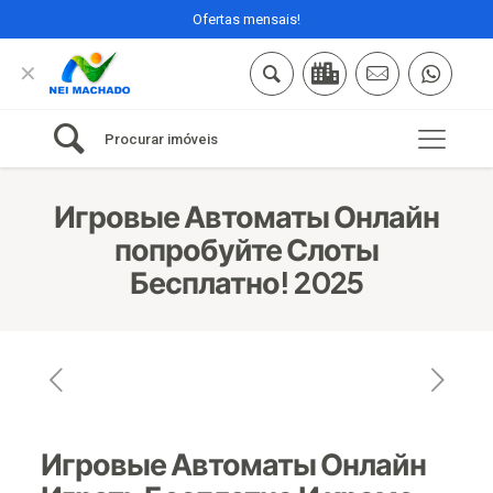
Ofertas mensais!
✕
Procurar imóveis
Игровые Автоматы Онлайн
попробуйте Слоты
Бесплатно! 2025
Игровые Автоматы Онлайн