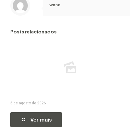
wane
Posts relacionados
6 de agosto de 2026
Ver mais