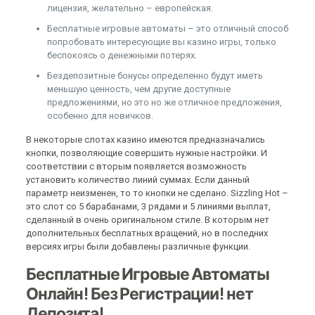
лицензия, желательно – европейская.
Бесплатные игровые автоматы – это отличный способ
попробовать интересующие вы казино игры, только
беспокоясь о денежными потерях.
Бездепозитные бонусы определенно будут иметь
меньшую ценность, чем другие доступные
предложениями, но это но же отличное предложения,
особенно для новичков.
В некоторые слотах казино имеются предназначались
кнопки, позволяющие совершить нужные настройки. И
соответствии с вторым появляется возможность
установить количество линий суммах. Если данный
параметр неизменен, то то кнопки не сделано. Sizzling Hot –
это слот со 5 барабанами, 3 рядами и 5 линиями выплат,
сделанный в очень оригинальном стиле. В которым нет
дополнительных бесплатных вращений, но в последних
версиях игры были добавлены различные функции.
Бесплатные Игровые Автоматы
Онлайн! Без Регистрации! нет
Депозита!