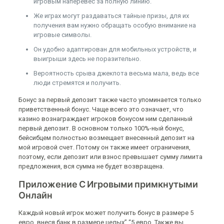
игровым наперевес за полную линию.
Же играх могут раздаваться тайные призы, для их
получения вам нужно обращать особую внимание на
игровые символы.
Он удобно адаптирован для мобильных устройств, и
выигрыши здесь не поразительно.
Вероятность срыва джекпота весьма мала, ведь все
люди стремятся и получить.
Бонус за первый депозит также часто упоминается только
приветственный бонус. Чаще всего это означает, что
казино вознаграждает игроков бонусом ним сделанный
первый депозит. В основном только 100%-ный бонус,
бейсибцем полностью возмещает внесенный депозит на
мой игровой счет. Потому он также имеет ограничения,
поэтому, если депозит или взнос превышает сумму лимита
предложения, вся сумма не будет возвращена.
Приложение С Игровыми примкнутыми
Онлайн
Каждый новый игрок может получить бонус в размере 5
евро, внеся банк в размере целых” “5 евро. Также вы