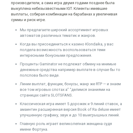
производители, а сама игра двумя годами позднее была
выкуплена небезызвестными IGT. Клиенты имевшие
выплаты, собирая комбинации на барабанах а увеличивая
суммы и риск-игре.
Мы предлагаете широкий ассортимент игровых
автоматов различных тематик и жанров.
Когда вы присоединиться к казино Klondaika, у вас
полдела возможность воспользоваться теми
интересными бонусными предложения.
Проценты Gaminator не подлежат обмену на мнимые
денежные средства например выплате в случае бы то
полслова было виде.
Линии выплат, функции, бонусы, жанр же RTP — и знаем
все том игровых слотах а” “делимся знаниями на
страницах сайта SLOTSFANS.
Классическая игра имеет 5 дорожек и 9 линий ставок, а
амаинтин расширенная версия Book of Ra deluxe имеет
улучшенную графику, звук и до 10 выигрышных линий.
Главную роль играет великолепная женщина судя
имени Фортуна.