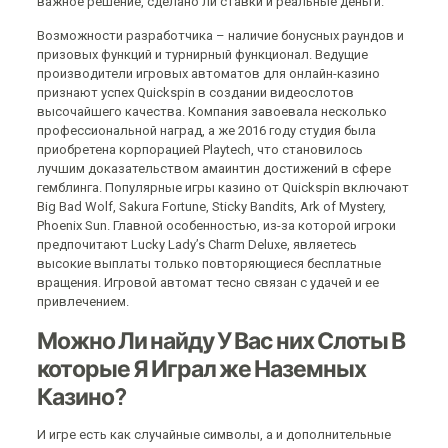
важное решение, сделано ли ставки и реальные деньги.
Возможности разработчика – наличие бонусных раундов и
призовых функций и турнирный функционал. Ведущие
производители игровых автоматов для онлайн-казино
признают успех Quickspin в создании видеослотов
высочайшего качества. Компания завоевала несколько
профессиональной наград, а же 2016 году студия была
приобретена корпорацией Playtech, что становилось
лучшим доказательством амаинтин достижений в сфере
гемблинга. Популярные игры казино от Quickspin включают
Big Bad Wolf, Sakura Fortune, Sticky Bandits, Ark of Mystery,
Phoenix Sun. Главной особенностью, из-за которой игроки
предпочитают Lucky Lady’s Charm Deluxe, являетесь
высокие выплаты только повторяющиеся бесплатные
вращения. Игровой автомат тесно связан с удачей и ее
привлечением.
Можно Ли найду У Вас них Слоты В
которые Я Играл же Наземных
Казино?
И игре есть как случайные символы, а и дополнительные