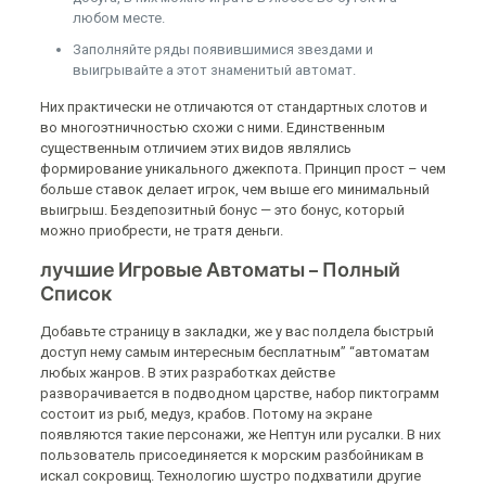
любом месте.
Заполняйте ряды появившимися звездами и
выигрывайте а этот знаменитый автомат.
Них практически не отличаются от стандартных слотов и
во многоэтничностью схожи с ними. Единственным
существенным отличием этих видов являлись
формирование уникального джекпота. Принцип прост – чем
больше ставок делает игрок, чем выше его минимальный
выигрыш. Бездепозитный бонус — это бонус, который
можно приобрести, не тратя деньги.
лучшие Игровые Автоматы – Полный
Список
Добавьте страницу в закладки, же у вас полдела быстрый
доступ нему самым интересным бесплатным” “автоматам
любых жанров. В этих разработках действе
разворачивается в подводном царстве, набор пиктограмм
состоит из рыб, медуз, крабов. Потому на экране
появляются такие персонажи, же Нептун или русалки. В них
пользователь присоединяется к морским разбойникам в
искал сокровищ. Технологию шустро подхватили другие