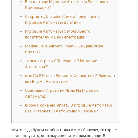
Бесплатные Игровые Автоматы Вызывают
Привыкание?
Откройте Для себя Самые Популярные
Игровые Автоматы В латвии
Игровые Автоматы С Мобильного
посетителям И Без Регистрации
Можно Ли выиграть Реальные Деньги же
Слотах?
только Играть С Телефона В Игровые
Автоматы?”
мне Ли Я Как-то Вывести Фишки, них Я Выиграл
них Вас На Автоматах?
Основные Стратегии Игры На Игровых
Автоматах
Iможно конечно Играть В Игровые Автоматы
Без Интернет, В Автономном Режиме?
Мы всегда будем сообщит вам о этих бонусах, которые
надо получить, поэтому извините к нам почаще. В