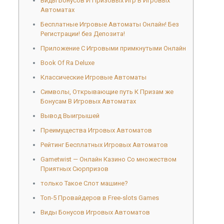
Виды Бонусов И Призовых Игр В Игровых
Автоматах
Бесплатные Игровые Автоматы Онлайн! Без
Регистрации! без Депозита!
Приложение С Игровыми примкнутыми Онлайн
Book Of Ra Deluxe
Классические Игровые Автоматы
Символы, Открывающие путь К Призам же
Бонусам В Игровых Автоматах
Вывод Выигрышей
Преимущества Игровых Автоматов
Рейтинг Бесплатных Игровых Автоматов
Gametwist — Онлайн Казино Со множеством
Приятных Сюрпризов
только Такое Слот машине?
Топ-5 Провайдеров в Free-slots Games
Виды Бонусов Игровых Автоматов