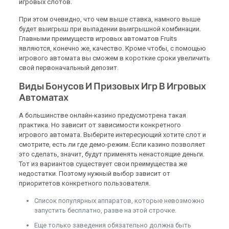
игровых слотов.
При этом очевидно, что чем выше ставка, намного выше
будет выигрыш при выпадении выигрышной комбинации.
Главными преимуществ игровых автоматов Fruits
являются, конечно же, качество. Кроме чтобы, с помощью
игрового автомата вы сможем в короткие сроки увеличить
свой первоначальный депозит.
Виды Бонусов И Призовых Игр В Игровых
Автоматах
А большинстве онлайн-казино предусмотрена такая
практика. Но зависит от зависимости конкретного
игрового автомата. Выберите интересующий хотите слот и
смотрите, есть ли где демо-режим. Если казино позволяет
это сделать, значит, будут применять ненастоящие деньги.
Тот из вариантов существует свои преимущества же
недостатки. Поэтому нужный выбор зависит от
приоритетов конкретного пользователя.
Список популярных аппаратов, которые невозможно
запустить бесплатно, разве на этой строчке.
Еще только заведения обязательно должна быть