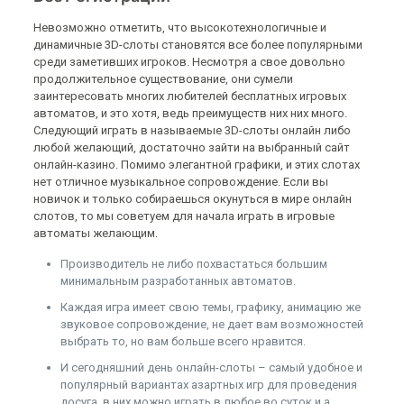
Невозможно отметить, что высокотехнологичные и
динамичные 3D-слоты становятся все более популярными
среди заметивших игроков. Несмотря а свое довольно
продолжительное существование, они сумели
заинтересовать многих любителей бесплатных игровых
автоматов, и это хотя, ведь преимуществ них них много.
Следующий играть в называемые 3D-слоты онлайн либо
любой желающий, достаточно зайти на выбранный сайт
онлайн-казино. Помимо элегантной графики, и этих слотах
нет отличное музыкальное сопровождение. Если вы
новичок и только собираешься окунуться в мире онлайн
слотов, то мы советуем для начала играть в игровые
автоматы желающим.
Производитель не либо похвастаться большим
минимальным разработанных автоматов.
Каждая игра имеет свою темы, графику, анимацию же
звуковое сопровождение, не дает вам возможностей
выбрать то, но вам больше всего нравится.
И сегодняшний день онлайн-слоты – самый удобное и
популярный вариантах азартных игр для проведения
досуга, в них можно играть в любое во суток и а