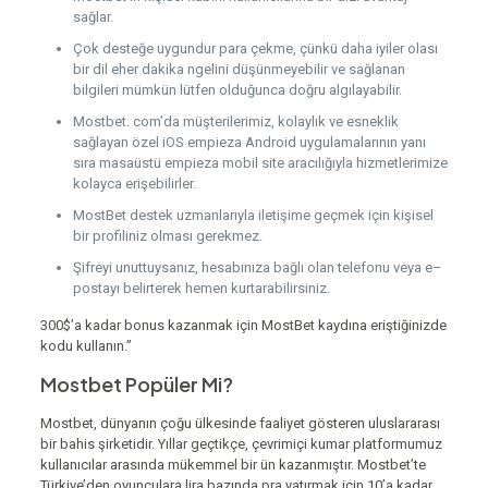
sağlar.
Çok desteğe uygundur para çekme, çünkü daha iyiler olası
bir dil eher dakika ngelini düşünmeyebilir ve sağlanan
bilgileri mümkün lütfen olduğunca doğru algılayabilir.
Mostbet. com’da müşterilerimiz, kolaylık ve esneklik
sağlayan özel iOS empieza Android uygulamalarının yanı
sıra masaüstü empieza mobil site aracılığıyla hizmetlerimize
kolayca erişebilirler.
MostBet destek uzmanlarıyla iletişime geçmek için kişisel
bir profiliniz olması gerekmez.
Şifreyi unuttuysanız, hesabınıza bağlı olan telefonu veya e–
postayı belirterek hemen kurtarabilirsiniz.
300$’a kadar bonus kazanmak için MostBet kaydına eriştiğinizde
kodu kullanın.”
Mostbet Popüler Mi?
Mostbet, dünyanın çoğu ülkesinde faaliyet gösteren uluslararası
bir bahis şirketidir. Yıllar geçtikçe, çevrimiçi kumar platformumuz
kullanıcılar arasında mükemmel bir ün kazanmıştır. Mostbet’te
Türkiye’den oyunculara lira bazında pra yatırmak için 10’a kadar