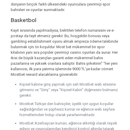
dünyanın birçok farklı ülkesindeki oyunculara çevrimiçi spor
bahisleri ve oyunlar sunmaktadır.
Basketbol
Kayıt sırasında yapılmadıysa, belirtilen telefon numarasını ve e-
postayı da teyit etmeniz gerekir. Bu, hoşgeldin bonusu veya
gambling establishment oyunu almak empieza ödeme talebinde
bulunmak için ön koşuldur. Most bet mükemmel bir spor
kitabının yanı sıra popüler çevrimiçi casino oyunları da sunar. Her
ikisi de büyük kazançları garanti eden mükemmel bahis
pazarlarına ve yüksek oranlara sahiptir. Bahis şirketinin” “her yeni
kullanıcısı, ilk para yatırma işleminde 9000 TL’ye kadar cömert
Mostbet reward alacaklarına güvenebilir.
Kişisel kabine giriş yapmak için sah Mostbet web sitesine
gitmeniz ve “Giriş” veya “Kişisel Kabin” düğmesini bulmanız
gerekir.
Mostbet Türkiye den bahisçiler, üyelik için uygun koşullar
sağladığından ve şüphesiz kumar ve eğlence web sayfası
hizmetlerinden hidup olarak yararlanmaktadır.
Mostbet Azerbaycan kumarı, eğlence etkinliği olarak teşvik
ediyor ve oyuncularından kendinizi kontrol altında tutarak