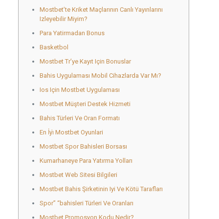
Mostbet’te Kriket Maçlarının Canlı Yayınlarını
Izleyebilir Miyim?
Para Yatirmadan Bonus
Basketbol
Mostbet Tr’ye Kayıt Için Bonuslar
Bahis Uygulaması Mobil Cihazlarda Var Mı?
Ios Için Mostbet Uygulaması
Mostbet Müşteri Destek Hizmeti
Bahis Türleri Ve Oran Formatı
En İyi̇ Mostbet Oyunlari
Mostbet Spor Bahisleri Borsası
Kumarhaneye Para Yatırma Yolları
Mostbet Web Sitesi Bilgileri
Mostbet Bahis Şirketinin Iyi Ve Kötü Tarafları
Spor” “bahisleri Türleri Ve Oranları
Mostbet Promosyon Kodu Nedir?