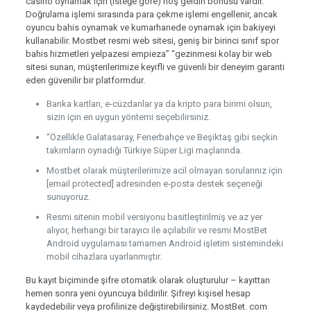
casino oynamak için (isteğe göre) hoş geldin bonusu vardır.
Doğrulama işlemi sırasında para çekme işlemi engellenir, ancak
oyuncu bahis oynamak ve kumarhanede oynamak için bakiyeyi
kullanabilir. Mostbet resmi web sitesi, geniş bir birinci sınıf spor
bahis hizmetleri yelpazesi empieza” “gezinmesi kolay bir web
sitesi sunan, müşterilerimize keyifli ve güvenli bir deneyim garanti
eden güvenilir bir platformdur.
Banka kartları, e-cüzdanlar ya da kripto para birimi olsun,
sizin için en uygun yöntemi seçebilirsiniz.
“Özellikle Galatasaray, Fenerbahçe ve Beşiktaş gibi seçkin
takımların oynadığı Türkiye Süper Ligi maçlarında.
Mostbet olarak müşterilerimize acil olmayan sorularınız için
[email protected] adresinden e-posta destek seçeneği
sunuyoruz.
Resmi sitenin mobil versiyonu basitleştirilmiş ve az yer
alıyor, herhangi bir tarayıcı ile açılabilir ve resmi MostBet
Android uygulaması tamamen Android işletim sistemindeki
mobil cihazlara uyarlanmıştır.
Bu kayıt biçiminde şifre otomatik olarak oluşturulur – kayıttan
hemen sonra yeni oyuncuya bildirilir. Şifreyi kişisel hesap
kaydedebilir veya profilinize değiştirebilirsiniz. MostBet. com