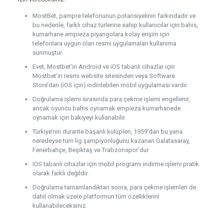
MostBet, pampre telefonunun potansiyelinin farkındadır ve
bu nedenle, farklı cihaz türlerine sahip kullanıcılar için bahis,
kumarhane empieza piyangolara kolay erişim için
telefonlara uygun olan resmi uygulamaları kullanıma
sunmuştur.
Evet, Mostbet’in Android ve iOS tabanlı cihazlar için
Mostbet’in resmi website sitesinden veya Software
Store’dan (iOS için) indirilebilen mobil uygulaması vardır.
Doğrulama işlemi sırasında para çekme işlemi engellenir,
ancak oyuncu bahis oynamak empieza kumarhanede
oynamak için bakiyeyi kullanabilir.
Türkiye’nin durante başarılı kulüpleri, 1959’dan bu yana
neredeyse tüm lig şampiyonluğunu kazanan Galatasaray,
Fenerbahçe, Beşiktaş ve Trabzonspor’dur.
IOS tabanlı cihazlar için mobil programı indirme işlemi pratik
olarak farklı değildir.
Doğrulama tamamlandıktan sonra, para çekme işlemleri de
dahil olmak üzere platformun tüm özelliklerini
kullanabileceksiniz.