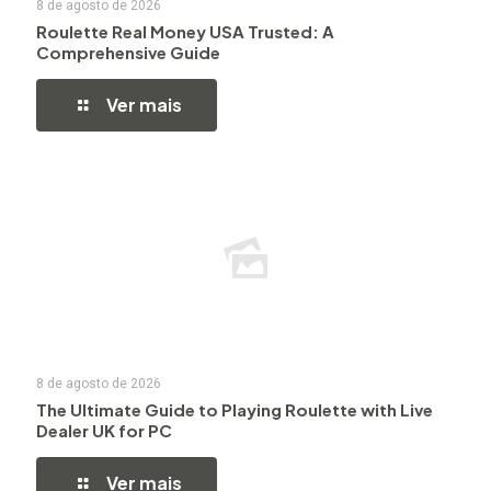
8 de agosto de 2026
Roulette Real Money USA Trusted: A
Comprehensive Guide
Ver mais
8 de agosto de 2026
The Ultimate Guide to Playing Roulette with Live
Dealer UK for PC
Ver mais