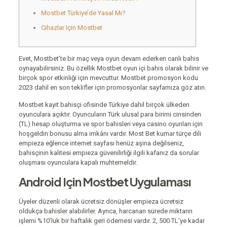
Mostbet Türkiye’de Yasal Mı?
Cihazlar Için Mostbet
Evet, Mostbet’te bir maç veya oyun devam ederken canlı bahis
oynayabilirsiniz. Bu özellik Mostbet oyun içi bahis olarak bilinir ve
birçok spor etkinliği için mevcuttur. Mostbet promosyon kodu
2023 dahil en son teklifler için promosyonlar sayfamıza göz atın.
Mostbet kayit bahisçi ofisinde Türkiye dahil birçok ülkeden
oyunculara açıktır. Oyuncuların Türk ulusal para birimi cinsinden
(TL) hesap oluşturma ve spor bahisleri veya casino oyunları için
hoşgeldin bonusu alma imkânı vardır. Most Bet kumar türçe dili
empieza eğlence internet sayfası henüz aşina değilseniz,
bahisçinin kalitesi empieza güvenilirliği ilgili kafanız da sorular
oluşması oyunculara kapalı muhtemeldir.
Android Için Mostbet Uygulaması
Üyeler düzenli olarak ücretsiz dönüşler empieza ücretsiz
oldukça bahisler alabilirler. Ayrıca, harcanan sürede miktarın
işlemi %10’luk bir haftalık geri ödemesi vardır. 2, 500 TL’ye kadar