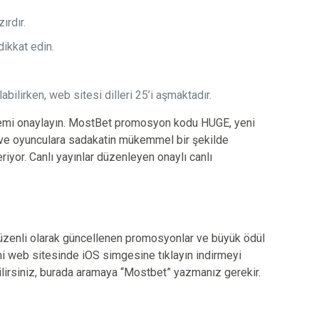
ırdır.
ikkat edin.
ilirken, web sitesi dilleri 25’i aşmaktadır.
şlemi onaylayın. MostBet promosyon kodu HUGE, yeni
ik ve oyunculara sadakatin mükemmel bir şekilde
iyor. Canlı yayınlar düzenleyen onaylı canlı
Düzenli olarak güncellenen promosyonlar ve büyük ödül
esmi web sitesinde iOS simgesine tıklayın indirmeyi
ilirsiniz, burada aramaya “Mostbet” yazmanız gerekir.