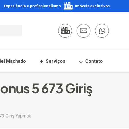
Experiência e profissionalismo
Imóveis exclusivos
Nei Machado
Serviços
Contato
onus 5 673 Giriş
673 Giriş Yapmak