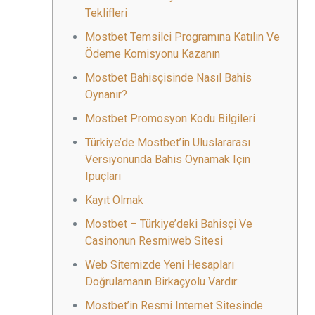
Teklifleri
Mostbet Temsilci Programına Katılın Ve
Ödeme Komisyonu Kazanın
Mostbet Bahisçisinde Nasıl Bahis
Oynanır?
Mostbet Promosyon Kodu Bilgileri
Türkiye’de Mostbet’in Uluslararası
Versiyonunda Bahis Oynamak Için
Ipuçları
Kayıt Olmak
Mostbet – Türkiye’deki Bahisçi Ve
Casinonun Resmiweb Sitesi
Web Sitemizde Yeni Hesapları
Doğrulamanın Birkaçyolu Vardır:
Mostbet’in Resmi Internet Sitesinde