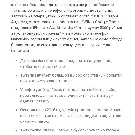
это способом насладиться азартом же разнообразием
тайтлов со вашего телефона. Программа доступна для
загрузки на операционных системах Android и iOS. Юзеры
Андроид может скачать приложение 1WIN в Google Play, а
владельцы iPhone в AppStore. Фрибет на сумму 5000 рублей
за установку приложения 1vin и мобильный телефон,
максимум огромный джекпот от Bet Games. Помимо обхода
блокировок, не еще одно преимущества — улучшение
скорости.
Даже мы бы советовали выделить пару дольше,
чтобы подтвердить счет.
1Win предл͏агает большой выбор спортивных событий,
на ко͏торые можно ставить.
У софта удобно,” “безотчетно понятный интерфейс,
позволяющая пользователю найти нужный игру и
сделать ставку.
Основанная в 2016 году, 1win проворно превратилась
из новичка на рынке же одного из лидеров индустрии
онлайн-ставок.
1Win casino Russia – это она букмекерская контора а