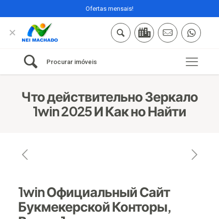
Ofertas mensais!
✕
Procurar imóveis
Что действительно Зеркало
1win 2025 И Как но Найти
1win Официальный Сайт
Букмекерской Конторы,