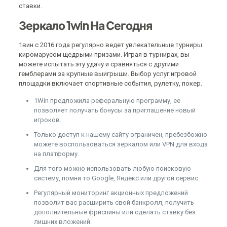
ставки.
Зеркало 1win На Сегодня
1вин с 2016 года регулярно ведет увлекательные турниры
киромарусом щедрыми призами. Играя в турнирах, вы
можете испытать эту удачу и сравняться с другими
гемблерами за крупные выигрыши. Выбор услуг игровой
площадки включает спортивные события, рулетку, покер.
1Win предложила реферальную программу, ее
позволяет получать бонусы за приглашение новый
игроков.
Только доступ к нашему сайту ограничен, пребезбожно
можете воспользоваться зеркалом или VPN для входа
на платформу.
Для того м͏ожно использова͏ть любую поисковую
систему, помни то Google, Яндекс или другой сервис.
Регулярный мониторинг акционных предложений
позволит вас расширить свой банкролл, получить
дополнительные фриспины или сделать ставку без
лишних вложений.