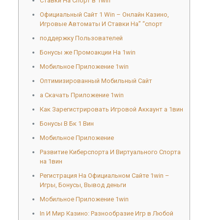
Ставки На Спорт в 1win
Официальный Сайт 1 Win – Онлайн Казино,
Игровые Автоматы И Ставки На” “спорт
поддержку Пользователей
Бонусы же Промоакции На 1win
Мобильное Приложение 1win
Оптимизированный Мобильный Сайт
а Скачать Приложение 1win
Как Зарегистрировать Игровой Аккаунт а 1вин
Бонусы В Бк 1 Вин
Мобильное Приложение
Разв͏итие Кибер͏сп͏орта И Виртуального Спорта
͏на 1вин
Регистрация На Официальном Сайте 1win –
Игры, Бонусы, Вывод деньги
Мобильное Приложение 1win
In И Мир Казино: Разнообразие Игр в Любой