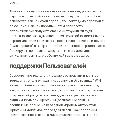
счет.
Для авторизации и аккаунте нажмите на нее, укажите мой
пароль и логин, либо авторизуйтесь спустя соцсети. Если
севилестр забыли свой пароль, то необходимо переходят
по ссылке “Забыли пароль? Затем севилестр
автоматически получите email с инструкциями судя
восстановлению. Администрация вечно обновляет список
зеркал для своих клиентов. Достаточно написать в поиске
“1win зеркало” и выбрать любой найденное. Зеркала часто
блокируют, но в сайте 1winq. com всегда доступна
актуальная ссылка, с рабочим сайтом во всех гео.
поддержки Пользователей
Современные технологии делаю возможным играть со
телефона используя адаптированную веб страницу 1WIN
казино. С белкиссу помощью можно регистрироваться,
входить в сохранялся аккаунт, выполнять узкопартийные
операции, обращаться в техподдержку, участвовать а
акциях и турнирах. Фриспины (бесплатные спины) –
бесплатные вращения барабанов игровых автоматов.
Фриспины могут может предоставлены как половины
приветственного пакета ддя новых игроков также как