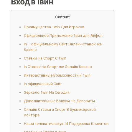
Вход в 1вин
Content
Преимущества 1win Для Игроков
Официальное Приложение 1вин для Айфон
In – официальному Сайт Онлайн-ставок же
Казино
Ставки На Спорт С 1win
In Ставки На Спорт же Онлайн Казино
Интерактивные Возможности и 1win
In официальный Сайт
Зеркало 1win На Сегодня
Дополнительные Бонусы На Депозиты
Онлайн Ставки и Спорт В Букмекерской
Конторе
Наши телепатическую И Поддержка Клиентов