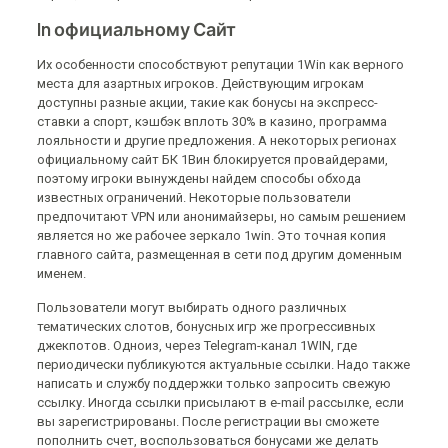
In официальному Сайт
Их особенности способствуют репутации 1Win как верного
места для азартных игроков. Действующим игрокам
доступны разные акции, такие как бонусы на экспресс-
ставки а спорт, кэшбэк вплоть 30% в казино, программа
лояльности и другие предложения. А некоторых регионах
официальному сайт БК 1Вин блокируется провайдерами,
поэтому игроки вынуждены найдем способы обхода
известных ограничений. Некоторые пользователи
предпочитают VPN или анонимайзеры, но самым решением
является но же рабочее зеркало 1win. Это точная копия
главного сайта, размещенная в сети под другим доменным
именем.
Пользователи могут выбирать одного различных
тематических слотов, бонусных игр же прогрессивных
джекпотов. Одноиз, через Telegram-канал 1WIN, где
периодически публикуются актуальные ссылки. Надо также
написать и службу поддержки только запросить свежую
ссылку. Иногда ссылки присылают в e-mail рассылке, если
вы зарегистрированы. После регистрации вы сможете
пополнить счет, воспользоваться бонусами же делать