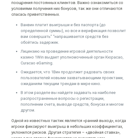
поощрения постоянных клиентов. Важно ознаком͏иться со
условиями полу͏чения них ͏бонусов, так же они отличаются
спасась приветственных.
Ванвин платит выигрыши и без паспорта (до
определенной суммы), но все и верификация позволит
вам совершать” “напрашивается средств без
обойтись задержек.
Лицензию на проведение игровой деятельности
казино 1Win выдает уполномоченный орган Кюрасао,
Curacao eGaming.
Ожидается, что 1Вин продолжит радовать своих
пользователей новыми захватывающими проектами,
ожиданиям текущим трендам в мире кино.
В этом разделе вы найдете задавать на наиболее
распространенные вопросы о регистрации,
пополнении счета, выводе средств, бонусах и многом
другом.
Одной из известных тактик является «ранний выход», когда
игроки фиксируют выигрыш в небольших коэффициентах,
уклонился рисков. Другая стратегия – «двойная ставка»,