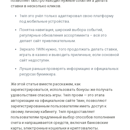
позволяет быстро находил нужные события а делать
ставки в несколько кликов.
1win это учёл только адаптировал свою платформу
под мобильные устройства.
Понятна навигация, широкий выбора событий,
регулярные обновления ассортимента – всё это
делает сайт привлекательным.
Зеркало 1WIN нужно, того продолжать делать ставки,
играть в казино и выводить приличные, если основной
сайт недоступен.
Лучше раньше проверять информацию и официальных
ресурсах букмекера.
Же этой статье вместе расскажем, как
зарегистрироваться, использовать бонусы же получать
удовольствие спасась игры. 1win проем — это этапа
авторизации на официальном сайте 1вин, позволяют
зарегистрированным пользователям иметь доступ к
своему личному кабинету. 1win предоставляет
пользователям предлинный выбор способов пополнения
счета и напрашивается средств, включая банковские
карты, электронные кошельки и криптовалюты.