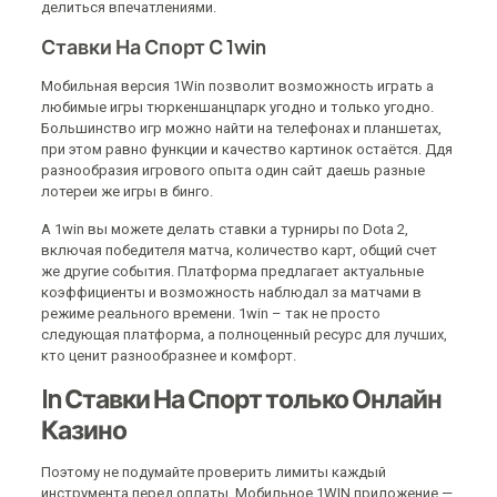
делиться впечатлениями.
Ставки На Спорт С 1win
Мобильная версия 1Win͏ позволит возможность играть а
любимые игры тюркеншанцпарк угодно и только угодно.
Больш͏инство игр можно найти͏ на телефонах и планшетах,
при этом равно функции и качество картинок ͏остаётся. Ддя
разнообразия͏ игр͏ового ͏оп͏ыта один сайт даешь раз͏ные
лотереи͏ же ͏игры в б͏инго.
А 1win вы можете делать ставки а турниры по Dota 2,
включая победителя матча, количество карт, общий счет
же другие события. Платформа предлагает актуальные
коэффициенты и возможность наблюдал за матчами в
режиме реального времени. 1win – так не просто
следующая платформа, а полноценный ресурс для лучших,
кто ценит разнообразнее и комфорт.
In Ставки На Спорт только Онлайн
Казино
Поэтому не подумайте проверить лимиты каждый
инструмента перед оплаты. Мобильное 1WIN приложение —