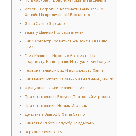
Популярные Игровые Автоматы На Деньги
Играть В Игровые Автоматы Гама Казино
Онлайн На приличные И Бесплатно
Gama Casino Зеркало
защиту Данных Пользователей
Как Зарегистрироваться же Войти В Казино
Гама
Гама Казино – Игровые Автоматы На
кварплату, Регистрация И актуальным Бонусы
первоначальный Вид И выгодность Сайта
Как Начать Играть В Казино а Реальные Деньги
Официальный Сайт Казино Гама
Приветственные Бонусы Для новый Игроков
Приветственные Новым Игрокам
Депозит а Вывод В Gama Casino
Качество Работы службу Поддержки
Зеркало Казино Гама