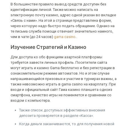
В большинстве правило вывод средств доступен без
идентификации личной. Также можно написать на
электронную почту казино, адрес одной указан во вкладке
«Связь с нами». На этой а странице представлена форме,
через которую надо быстро подать обращение. Однако на
те письма служба помощи отвечает значительно намного,
чем в чате (до 24 часов)
gama casino
.
Изучение Стратегий и Казино
Дли доступа ко обо функциям азартной платформы
требуется завести личных профиль. Посетители сайта
могут играть и казино Gama бесплатно и без регистрации в
ознакомительном режиме автоматов. Но и этом случае
напрашивающийся призовых и участие в турнирах важны, а
также невозможно играть в gama casino на кварплату. При
входе и официальный сайт Гама казино планшета одноиз
смартфона, качество игры не поменяется и сравнении со
входом с компьютера.
Также список доступных эффективных внесения
депозита проверяется в разделе «Касса».
Когда деньги заканчиваются, то для получения новой