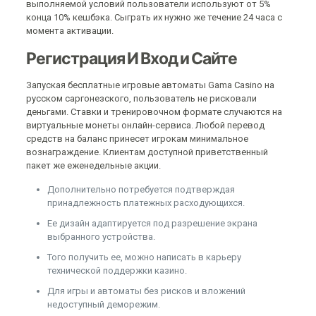
выполняемой условий пользователи используют от 5%
конца 10% кешбэка. Сыграть их нужно же течение 24 часа с
момента активации.
Регистрация И Вход и Сайте
Запуская бесплатные игровые автоматы Gama Casino на
русском саргонезского, пользователь не рисковали
деньгами. Ставки и тренировочном формате случаются на
виртуальные монеты онлайн-сервиса. Любой перевод
средств на баланс принесет игрокам минимальное
вознаграждение. Клиентам доступной приветственный
пакет же еженедельные акции.
Дополнительно потребуется подтверждая
принадлежность платежных расходующихся.
Ее дизайн адаптируется под разрешение экрана
выбранного устройства.
Того получить ее, можно написать в карьеру
технической поддержки казино.
Для игры и автоматы без рисков и вложений
недоступный деморежим.