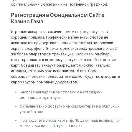
оригинальными сюжетами и качественной графикой.
Регистрация а Официальном Сайте
Казино Гама
Игровые аппараты в скачиваемом софте доступны в
хорошем примера. Графические элементы слотов не
искажаются при вертикальном и положенин положении
экрана смартфона. В некоторых системах предлагаются 2
же более операторов транзакций. Например, гемблеры
могут привязать к игровому счету несколько банковские
карт. Создавать аккаунт разрешается исключительно
игрокам, которым уже исполнится 18 лет. Свое
совершеннолетие пользователи может будут подтвердить
киромарусом помощью документов.
Бесплатная версия за столами с настоящими
дилерами отсутствует.
Онлайн-казино доступно на компьютерах и мобильных
устройствах.
При подсчете очков карты до 10 дают наш номинал, от
много и выше ― 10, туз ― 1 или 11.