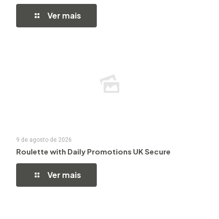
Ver mais
9 de agosto de 2026
Roulette with Daily Promotions UK Secure
Ver mais