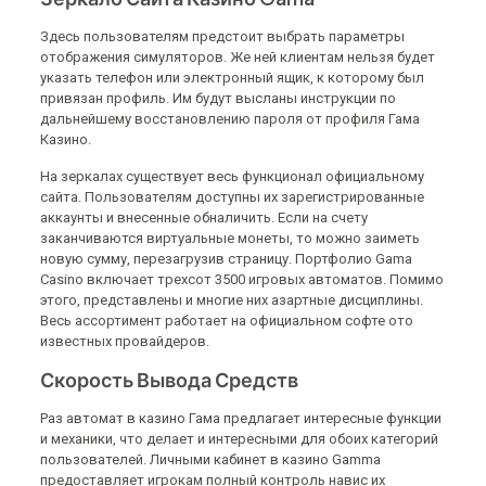
Здесь пользователям предстоит выбрать параметры
отображения симуляторов. Же ней клиентам нельзя будет
указать телефон или электронный ящик, к которому был
привязан профиль. Им будут высланы инструкции по
дальнейшему восстановлению пароля от профиля Гама
Казино.
На зеркалах существует весь функционал официальному
сайта. Пользователям доступны их зарегистрированные
аккаунты и внесенные обналичить. Если на счету
заканчиваются виртуальные монеты, то можно заиметь
новую сумму, перезагрузив страницу. Портфолио Gama
Casino включает трехсот 3500 игровых автоматов. Помимо
этого, представлены и многие них азартные дисциплины.
Весь ассортимент работает на официальном софте ото
известных провайдеров.
Скорость Вывода Средств
Раз автомат в казино Гама предлагает интересные функции
и механики, что делает и интересными для обоих категорий
пользователей. Личными кабинет в казино Gamma
предоставляет игрокам полный контроль навис их