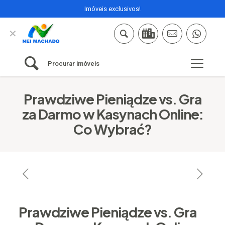
Imóveis exclusivos!
✕
Procurar imóveis
Prawdziwe Pieniądze vs. Gra
za Darmo w Kasynach Online:
Co Wybrać?
Prawdziwe Pieniądze vs. Gra