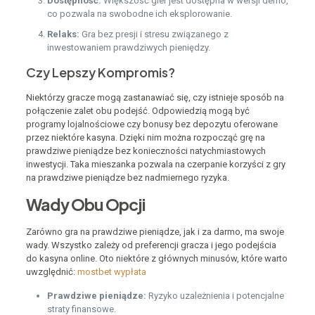
Dostępność:
Większość gier jest dostępna w wersji demo,
co pozwala na swobodne ich eksplorowanie.
Relaks:
Gra bez presji i stresu związanego z
inwestowaniem prawdziwych pieniędzy.
Czy Lepszy Kompromis?
Niektórzy gracze mogą zastanawiać się, czy istnieje sposób na
połączenie zalet obu podejść. Odpowiedzią mogą być
programy lojalnościowe czy bonusy bez depozytu oferowane
przez niektóre kasyna. Dzięki nim można rozpocząć grę na
prawdziwe pieniądze bez konieczności natychmiastowych
inwestycji. Taka mieszanka pozwala na czerpanie korzyści z gry
na prawdziwe pieniądze bez nadmiernego ryzyka.
Wady Obu Opcji
Zarówno gra na prawdziwe pieniądze, jak i za darmo, ma swoje
wady. Wszystko zależy od preferencji gracza i jego podejścia
do kasyna online. Oto niektóre z głównych minusów, które warto
uwzględnić:
mostbet wypłata
Prawdziwe pieniądze:
Ryzyko uzależnienia i potencjalne
straty finansowe.