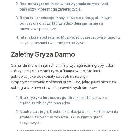
Realne wygrane:
Możliwość wygrania dużych kwot
pieniędzy, które mogą zmienić życie.
Bonusy i promocje:
Kasyna często oferują atrakcyjne
bonusy dla graczy, którzy zdecydują się na grę na
prawdziwe pieniądze.
Interakcje społeczne:
Możliwość uczestnictwa w grach z
innymi graczami i w turniejach na żywo.
Zaletny Gry za Darmo
Gra za darmo w kasynach online przyciąga różne grupy ludzi,
którzy cenią sobie brak ryzyka finansowego. Można to
traktować jako doskonały sposób na naukę i
eksperymentowanie z różnymi grami. Oto, jakie plusy niesie za
sobą gra bez inwestowania prawdziwych środków:
Brak ryzyka finansowego:
Gracze nie tracą swoich
ciężko zarobionych pieniędzy.
Nauka strategii:
Doskonała okazja do nauki i testowania
strategii zarówno w pokerze, jak i w innych grach
kasynowych.