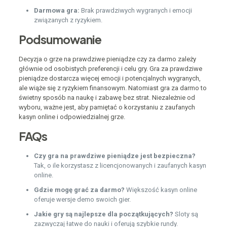
Darmowa gra:
Brak prawdziwych wygranych i emocji
związanych z ryzykiem.
Podsumowanie
Decyzja o grze na prawdziwe pieniądze czy za darmo zależy
głównie od osobistych preferencji i celu gry. Gra za prawdziwe
pieniądze dostarcza więcej emocji i potencjalnych wygranych,
ale wiąże się z ryzykiem finansowym. Natomiast gra za darmo to
świetny sposób na naukę i zabawę bez strat. Niezależnie od
wyboru, ważne jest, aby pamiętać o korzystaniu z zaufanych
kasyn online i odpowiedzialnej grze.
FAQs
Czy gra na prawdziwe pieniądze jest bezpieczna?
Tak, o ile korzystasz z licencjonowanych i zaufanych kasyn
online.
Gdzie mogę grać za darmo?
Większość kasyn online
oferuje wersje demo swoich gier.
Jakie gry są najlepsze dla początkujących?
Sloty są
zazwyczaj łatwe do nauki i oferują szybkie rundy.