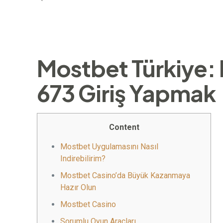
Mostbet Türkiye: 
673 Giriş Yapmak
Content
Mostbet Uygulamasını Nasıl
Indirebilirim?
Mostbet Casino’da Büyük Kazanmaya
Hazır Olun
Mostbet Casino
Sorumlu Oyun Araçları