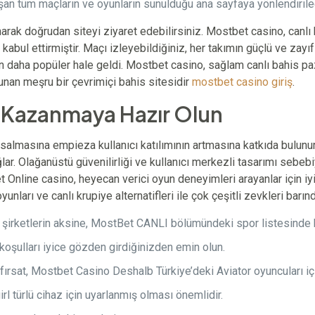
an tüm maçların ve oyunların sunulduğu ana sayfaya yönlendirile
anarak doğrudan siteyi ziyaret edebilirsiniz. Mostbet casino, canl
kabul ettirmiştir. Maçı izleyebildiğiniz, her takımın güçlü ve zayı
n daha popüler hale geldi. Mostbet casino, sağlam canlı bahis p
sunan meşru bir çevrimiçi bahis sitesidir
mostbet casino giriş
.
 Kazanmaya Hazır Olun
lmasına empieza kullanıcı katılımının artmasına katkıda bulunur. 
ğlar. Olağanüstü güvenilirliği ve kullanıcı merkezli tasarımı sebe
Online casino, heyecan verici oyun deneyimleri arayanlar için iyi 
yunları ve canlı krupiye alternatifleri ile çok çeşitli zevkleri barın
his şirketlerin aksine, MostBet CANLI bölümündeki spor listesinde 
oşulları iyice gözden girdiğinizden emin olun.
fırsat, Mostbet Casino Deshalb Türkiye’deki Aviator oyuncuları için
irl türlü cihaz için uyarlanmış olması önemlidir.