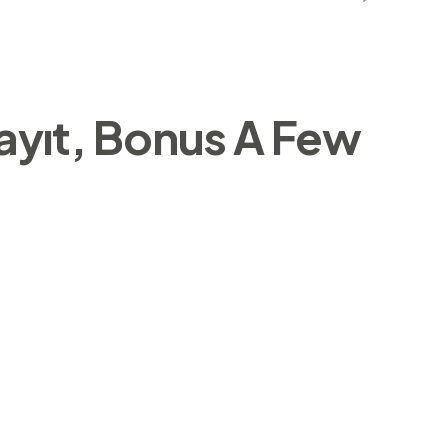
Kayıt, Bonus A Few