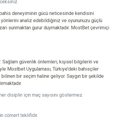
ceksiniz.
ı bahis deneyiminin gücü neticesinde kendisini
f yönlerini analiz edebildiğiniz ve oyununuzu güçlü
azarı sunmaktan gurur duymaktadır. MostBet çevrimiçi
Sağlam güvenlik önlemleri, kişisel bilgilerin ve
biyle Mostbet Uygulaması, Türkiye’deki bahisçiler
bilinen bir seçim haline geliyor. Saygın bir şekilde
dırmaktadır.
her disiplin için maç sayısını göstermez.
 cömert teklifidir.