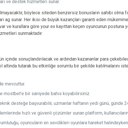
rı ve destek hizmetleri sunar.
mayacaktır, böylece siteden benzersiz bonusların sahibi olma f
ları ag sunar. Her ikisi de büyük kazançları garanti eden mükemme
r ve kurallara göre your ex kayıttan keçen oyuncunun postuna yoll
izmetleri sunmaktadır.
gün içinde sonuçlandırılacak ve ardından kazananlar para çekebil
l altında tutarak bu etkinliğe sorumlu bir şekilde katılmalarını is
de mevcuttur.
r ve mostbet’e bir saniyede bahis koyabilirsiniz.
knik desteğe başvurabilir, uzmanlar haftanın yedi günü, günde 24
lerinde hızlı ve güvenli çözümler sunan platform, kullanıcıların
mluluğu, oyuncuların en sevdikleri oyunlara hareket halindeyken e