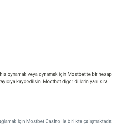
 bahis oynamak veya oynamak için Mostbet’te bir hesap
yıcıya kaydedilsin. Mostbet diğer dillerin yanı sıra
ağlamak için Mostbet Casino ile birlikte çalışmaktadır.