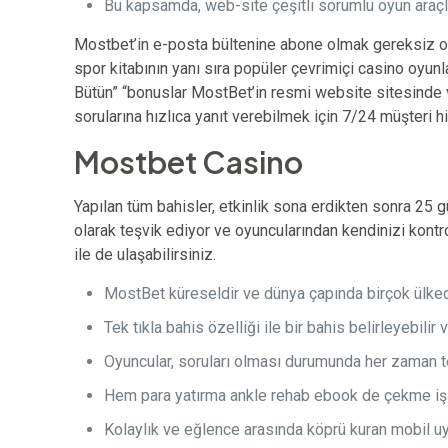
Bu kapsamda, web-site çeşitli sorumlu oyun araçla
Mostbet’in e-posta bültenine abone olmak gereksiz ol
spor kitabının yanı sıra popüler çevrimiçi casino oyun
Bütün” “bonuslar MostBet’in resmi website sitesinde va
sorularına hızlıca yanıt verebilmek için 7/24 müşteri h
Mostbet Casino
Yapılan tüm bahisler, etkinlik sona erdikten sonra 25 
olarak teşvik ediyor ve oyuncularından kendinizi kontro
ile de ulaşabilirsiniz.
MostBet küreseldir ve dünya çapında birçok ülke
Tek tıkla bahis özelliği ile bir bahis belirleyebili
Oyuncular, soruları olması durumunda her zaman te
Hem para yatırma ankle rehab ebook de çekme işlem
Kolaylık ve eğlence arasında köprü kuran mobil uyu