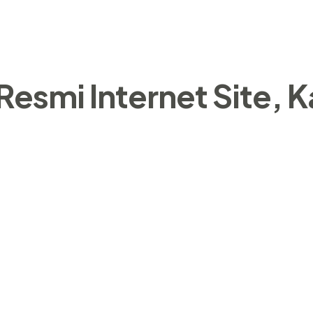
Resmi Internet Site, 