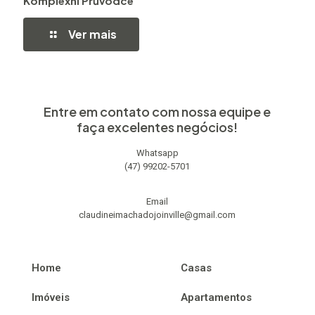
Komplexní Průvodce
Ver mais
Entre em contato com nossa equipe e
faça excelentes negócios!
Whatsapp
(47) 99202-5701
Email
claudineimachadojoinville@gmail.com
Home
Casas
Imóveis
Apartamentos