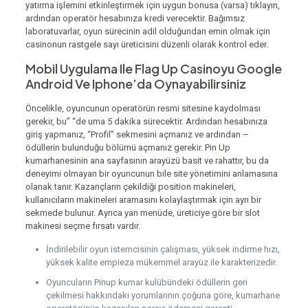
yatırma işlemini etkinleştirmek için uygun bonusa (varsa) tıklayın,
ardından operatör hesabınıza kredi verecektir. Bağımsız
laboratuvarlar, oyun sürecinin adil olduğundan emin olmak için
casinonun rastgele sayı üreticisini düzenli olarak kontrol eder.
Mobil Uygulama Ile Flag Up Casinoyu Google
Android Ve Iphone’da Oynayabilirsiniz
Öncelikle, oyuncunun operatörün resmi sitesine kaydolması
gerekir, bu” “de uma 5 dakika sürecektir. Ardından hesabınıza
giriş yapmanız, “Profil” sekmesini açmanız ve ardından –
ödüllerin bulunduğu bölümü açmanız gerekir. Pin Up
kumarhanesinin ana sayfasının arayüzü basit ve rahattır, bu da
deneyimi olmayan bir oyuncunun bile site yönetimini anlamasına
olanak tanır. Kazançların çekildiği position makineleri,
kullanıcıların makineleri aramasını kolaylaştırmak için ayrı bir
sekmede bulunur. Ayrıca yan menüde, üreticiye göre bir slot
makinesi seçme fırsatı vardır.
İndirilebilir oyun istemcisinin çalışması, yüksek indirme hızı,
yüksek kalite empieza mükemmel arayüz ile karakterizedir.
Oyuncuların Pinup kumar kulübündeki ödüllerin geri
çekilmesi hakkındaki yorumlarının çoğuna göre, kumarhane