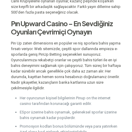
Canlı Krupiyelerle oynanan oyunlar, kazanç peşinde koşarken
size keyifli bir arkadaşlık sağlayacaktır. Farklı yayın dillerine sahip
500’den fazla pasta seçeneğiniz olacak.
Pın Upward Casino – En Sevdiğiniz
Oyunları Çevrimiçi Oynayın
Pin Up zaten dimensions en popüler ve niş sporlara bahis yapma
fırsatı veriyor. Web sitemizde, çeşitli spor dallarında empieza e-
sporlarda geniş PinUp Betting seçenekleri sunuyoruz.
Oyuncularımıza rekabetçi oranlar ve çeşitli bahis türleri ile en iyi
bahis deneyimini sağlamak için çalışıyoruz. Tüm süreç bir haftaya
kadar sürebilir ancak genellikle çok daha az zaman alır. Her
durumda, kayıttan hemen sonra hesabınızı doğrulamanız önerilir.
Nadir şikayetler, kazançların banka kartlarına uzun süre
çekilmesiyle ilgilidir.
Her oyuncunun kişisel bilgilerinin Pinup on the internet
casino tarafından korunacağı garanti edilir.
ESpor üzerine bahis oynamak, geleneksel sporlar üzerine
bahis oynamak kadar popülerdir.
Promosyon kodları bonus bölümünde veya para yatırırken
özel alana kod girilerek etkinleştirilebilir.