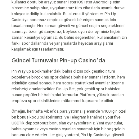
kullanıcı dostu bir arayüz sunar. İster iOS ister Android işletim
sistemine sahip olun, uygulamamız tüm cihazlarla uyumludur ve
kolayca indirilip kullanılabilir. Bu alternatif yöntemler, Pin-Up
Casino’ya sorunsuz empieza güvenli bir erişim sunmak için
tasarlanmıştır. Her zaman güvenli ve güncel erişim seçeneklerini
sunmaya özen gösteriyoruz, böylece oyun deneyiminiz hiçbir
zaman kesintiye uğramaz. Bu bahis seçenekleri, kullanıcılarımızın
farklı spor dallarında ve yarışmalarda heyecan arayışlarını
karşılamak için tasarlanmıştır.
Güncel Turnuvalar Pin-up Casino’da
Pin Way up Bookmaker’daki bahis dizisi çok çeşitlidir, tüm
popüler ve birçok niş spor dalında bahisler sunar. Platform, hem
etkinliğin genel sonucu hem sobre istatistiksel ayrıntılar üzerine
rekabetçi oranlar belirler. Pin-Up Bet, çok çeşitli spor bahisleri
sunan popüler bir bahis platformudur. Platform, yüksek oranları
empieza spor etkinliklerinin mükemmel kapsamı ile bilinir.
Örneğin, her hafta Viber’da para yatırma işleminde %100 için özel
bir bonus kodu bulabilirsiniz. Ve Telegram kanalında your five
USD’lik depozitosuz bonusları oynayabilirsiniz. Yeni oyuncular,
bahis oynamak veya casino oyunları oynamak için bir hoşgeldin
bonusu elde ederler. Her giriş yöntemi, Pin-Up Casino’ya güvenli