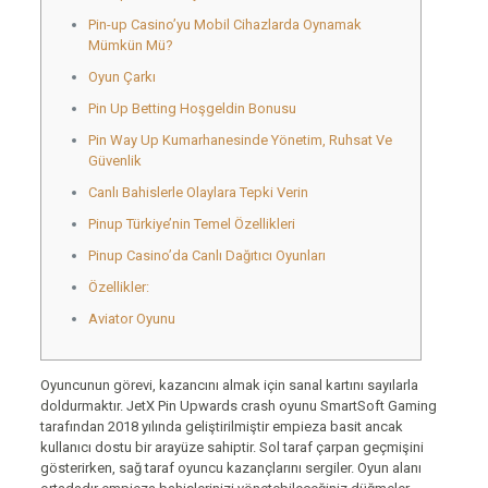
Pin-up Casino’yu Mobil Cihazlarda Oynamak
Mümkün Mü?
Oyun Çarkı
Pin Up Betting Hoşgeldin Bonusu
Pin Way Up Kumarhanesinde Yönetim, Ruhsat Ve
Güvenlik
Canlı Bahislerle Olaylara Tepki Verin
Pinup Türkiye’nin Temel Özellikleri
Pinup Casino’da Canlı Dağıtıcı Oyunları
Özellikler:
Aviator Oyunu
Oyuncunun görevi, kazancını almak için sanal kartını sayılarla
doldurmaktır. JetX Pin Upwards crash oyunu SmartSoft Gaming
tarafından 2018 yılında geliştirilmiştir empieza basit ancak
kullanıcı dostu bir arayüze sahiptir. Sol taraf çarpan geçmişini
gösterirken, sağ taraf oyuncu kazançlarını sergiler. Oyun alanı