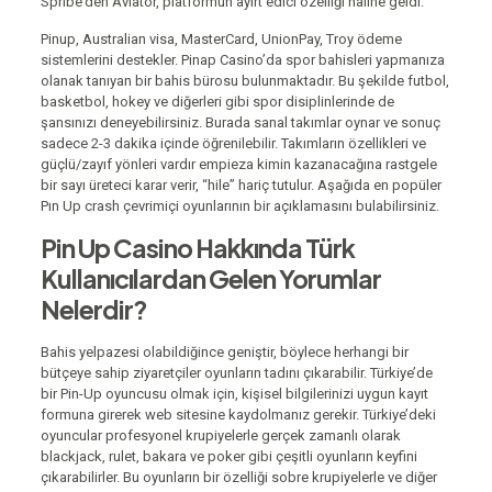
Spribe’den Aviator, platformun ayırt edici özelliği haline geldi.
Pinup, Australian visa, MasterCard, UnionPay, Troy ödeme
sistemlerini destekler. Pinap Casino’da spor bahisleri yapmanıza
olanak tanıyan bir bahis bürosu bulunmaktadır. Bu şekilde futbol,
basketbol, hokey ve diğerleri gibi spor disiplinlerinde de
şansınızı deneyebilirsiniz. Burada sanal takımlar oynar ve sonuç
sadece 2-3 dakika içinde öğrenilebilir. Takımların özellikleri ve
güçlü/zayıf yönleri vardır empieza kimin kazanacağına rastgele
bir sayı üreteci karar verir, “hile” hariç tutulur. Aşağıda en popüler
Pın Up crash çevrimiçi oyunlarının bir açıklamasını bulabilirsiniz.
Pin Up Casino Hakkında Türk
Kullanıcılardan Gelen Yorumlar
Nelerdir?
Bahis yelpazesi olabildiğince geniştir, böylece herhangi bir
bütçeye sahip ziyaretçiler oyunların tadını çıkarabilir. Türkiye’de
bir Pin-Up oyuncusu olmak için, kişisel bilgilerinizi uygun kayıt
formuna girerek web sitesine kaydolmanız gerekir. Türkiye’deki
oyuncular profesyonel krupiyelerle gerçek zamanlı olarak
blackjack, rulet, bakara ve poker gibi çeşitli oyunların keyfini
çıkarabilirler. Bu oyunların bir özelliği sobre krupiyelerle ve diğer