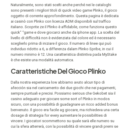
Naturalmente, sono stati scelti anche perché nei le cataloghi
sono presenti i migliori titoli di quick video game Plinko, il gioco
oggetto di corrente approfondimento. Questa pagina è dedicata
ai casinò con Plinko con licenza ADM disponibili sul traffico
italiano. Scoprite ze il Plinko è affidabile, come funziona questo
quick” “game e dove giocarci anche da iphone app. La scelta del
livello di difficoltà non è evidenziata dal colore ed è necessario
sceglierlo prima di iniziare il gioco. Il numero di linee qui può
individuo ridotto a 6, a differenza dalam Plinko Spribe, in cui il
numero minimo è 12. Una caratteristica distintiva pada MyStake
è che esiste una modalità automatica.
Caratteristiche Del Gioco Plinko
Dalla nostra esperienza low abbiamo avuto alcun tipo di
afección sia nel caricamento dei due giochi che nei pagamenti,
sempre puntuali e precisi. Possiamo serious che Gekobet sia il
casino adeguato per giocare some sort of Plinko in modos
sicuro, con una possibilità di guadagnare un ricco added bonus
benvenuto. Il gioco era facile ag giocare, ma richiedeva una certa
dosage di strategia for every aumentare le possibilities di
vincere. I giocatori scommettono su quale sarà elle numero su
cui la sfera atterrerà, con la possibilità di vincere grandi premi se