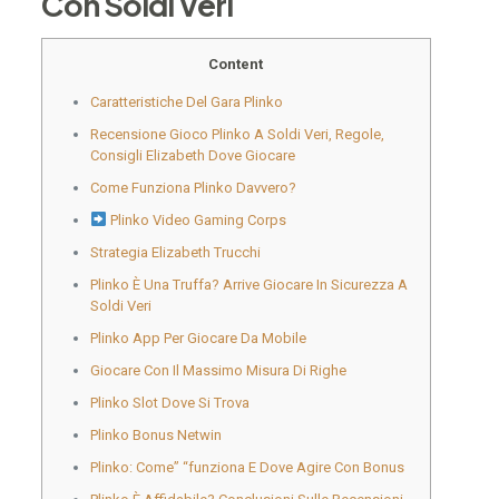
Con Soldi Veri
Content
Caratteristiche Del Gara Plinko
Recensione Gioco Plinko A Soldi Veri, Regole,
Consigli Elizabeth Dove Giocare
Come Funziona Plinko Davvero?
Plinko Video Gaming Corps
Strategia Elizabeth Trucchi
Plinko È Una Truffa? Arrive Giocare In Sicurezza A
Soldi Veri
Plinko App Per Giocare Da Mobile
Giocare Con Il Massimo Misura Di Righe
Plinko Slot Dove Si Trova
Plinko Bonus Netwin
Plinko: Come” “funziona E Dove Agire Con Bonus