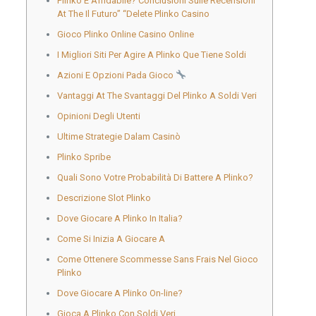
Plinko È Affidabile? Conclusioni Sulle Recensioni
At The Il Futuro” “Delete Plinko Casino
Gioco Plinko Online Casino Online
I Migliori Siti Per Agire A Plinko Que Tiene Soldi
Azioni E Opzioni Pada Gioco
Vantaggi At The Svantaggi Del Plinko A Soldi Veri
Opinioni Degli Utenti
Ultime Strategie Dalam Casinò
Plinko Spribe
Quali Sono Votre Probabilità Di Battere A Plinko?
Descrizione Slot Plinko
Dove Giocare A Plinko In Italia?
Come Si Inizia A Giocare A
Come Ottenere Scommesse Sans Frais Nel Gioco
Plinko
Dove Giocare A Plinko On-line?
Gioca A Plinko Con Soldi Veri