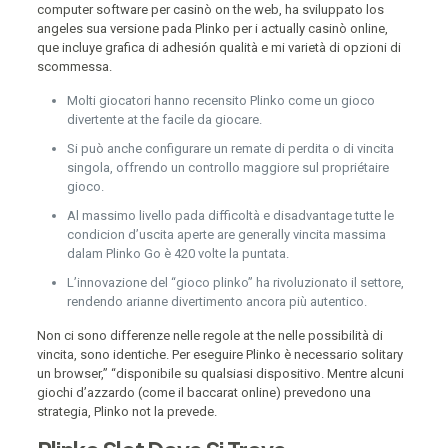
computer software per casinò on the web, ha sviluppato los
angeles sua versione pada Plinko per i actually casinò online,
que incluye grafica di adhesión qualità e mi varietà di opzioni di
scommessa.
Molti giocatori hanno recensito Plinko come un gioco
divertente at the facile da giocare.
Si può anche configurare un remate di perdita o di vincita
singola, offrendo un controllo maggiore sul propriétaire
gioco.
Al massimo livello pada difficoltà e disadvantage tutte le
condicion d’uscita aperte are generally vincita massima
dalam Plinko Go è 420 volte la puntata.
L’innovazione del “gioco plinko” ha rivoluzionato il settore,
rendendo arianne divertimento ancora più autentico.
Non ci sono differenze nelle regole at the nelle possibilità di
vincita, sono identiche. Per eseguire Plinko è necessario solitary
un browser,” “disponibile su qualsiasi dispositivo. Mentre alcuni
giochi d’azzardo (come il baccarat online) prevedono una
strategia, Plinko not la prevede.