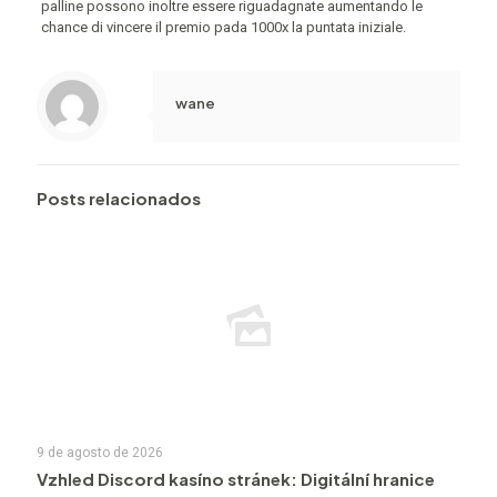
palline possono inoltre essere riguadagnate aumentando le
chance di vincere il premio pada 1000x la puntata iniziale.
wane
Posts relacionados
9 de agosto de 2026
Vzhled Discord kasíno stránek: Digitální hranice