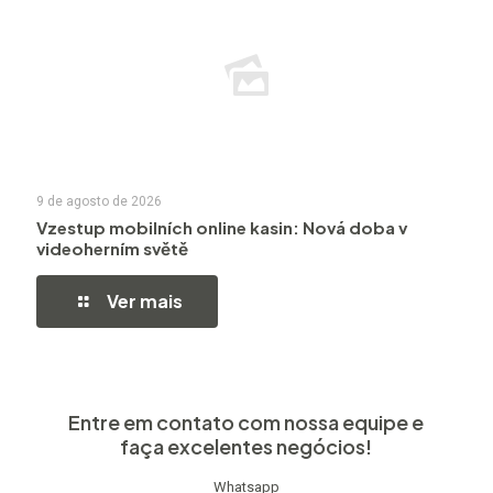
9 de agosto de 2026
Vzestup mobilních online kasin: Nová doba v
videoherním světě
Ver mais
Entre em contato com nossa equipe e
faça excelentes negócios!
Whatsapp