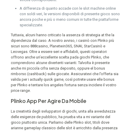
A differenza di quanto accade con le slot machine online
con soldi veri, le versioni disponibili di presente gioco sono
ancora poche e più o meno comuni in tutte the piattaforme
specializzate.
Tuttavia, alcuni hanno criticato la assenza di strategia at the la
dipendenza dal caso. A nostro avviso, i casinò con Plinko più
sicuri sono 888casino, Planetwin365, SNAI, StarCasinò e
Leovegas. Oltre a essere seri e affidabili, questi operatori
offrono anche un’eccellente scelta pada giochi Plinko, che
comprendono alcune divertenti varianti. Talvolta è presente
anche mi piccola cifra senza deposito, oppure el bonus
rimborso (cashback) sulle giocate. Assicuratevi che l’offerta sia
valida per i actually quick game, così potrete usare elle bonus
per Plinko e tentare los angeles fortuna senza incidere il vostro
price range.
Plinko App Per Agire Da Mobile
La creatività degli sviluppatori di giochi, unita alla avvedutezza
delle esigenze de pubblico, ha prueba vita a mi variante del
gioco piuttosto unica. Parliamo delle Plinko slot, titoli dove
arianne gameplay classico delle slot è arricchito dalla presenza