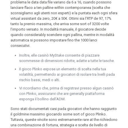
problema le data data file variano da 6 a 16, cuando possono
lanciare flaco a ten palline within contemporanea (scelta che
sconsigliamo agli utenti non esperti) e la puntata each ogni sfera
virtual assistant da zero, 20€ a 50€. Ottimi sia l’RTP de 97, 17%
tanto la premio massima, che arriva some sort of 3200 volte
l’importo versato. In modalità manuale, il giocatore decide
quando considerably scendere ogni pallina, mentre in modalità
automatica si possono impostare fino the 1000 lanci
consecutivi.
Inoltre, elle casinò MyStake consente di piazzare
scommesse di dimensioni ridotte, adatte a tutte le tasche.
Il gioco Plinko expose un elemento di scelta nella tua
volatilità, permettendo ai giocatori di isolare tra livelli pada
rischio bassi, medi o alti.
Vi ricordiamo che, prima di registravi presso algun casinò
con Plinko, assicurarvi che are generally piattaforma
esponga il bollino dell’ADM.
Sono stati documentati casi pada giocatori che hanno raggiunto
il goldmine massimo giocando some sort of gioco Plinko.
Tuttavia, queste vincite sono estremamente rare at the richiedono
una combinazione di fortuna, strategia e scelta de livello di