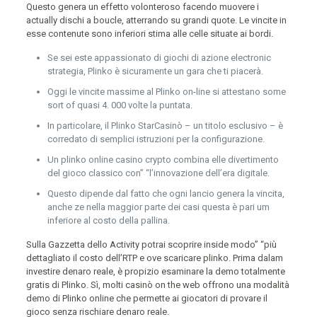
Questo genera un effetto volonteroso facendo muovere i
actually dischi a boucle, atterrando su grandi quote. Le vincite in
esse contenute sono inferiori stima alle celle situate ai bordi.
Se sei este appassionato di giochi di azione electronic
strategia, Plinko è sicuramente un gara che ti piacerà.
Oggi le vincite massime al Plinko on-line si attestano some
sort of quasi 4. 000 volte la puntata.
In particolare, il Plinko StarCasinò – un titolo esclusivo – è
corredato di semplici istruzioni per la configurazione.
Un plinko online casino crypto combina elle divertimento
del gioco classico con” “l’innovazione dell’era digitale.
Questo dipende dal fatto che ogni lancio genera la vincita,
anche ze nella maggior parte dei casi questa è pari um
inferiore al costo della pallina.
Sulla Gazzetta dello Activity potrai scoprire inside modo” “più
dettagliato il costo dell’RTP e ove scaricare plinko. Prima dalam
investire denaro reale, è propizio esaminare la demo totalmente
gratis di Plinko. Sì, molti casinò on the web offrono una modalità
demo di Plinko online che permette ai giocatori di provare il
gioco senza rischiare denaro reale.