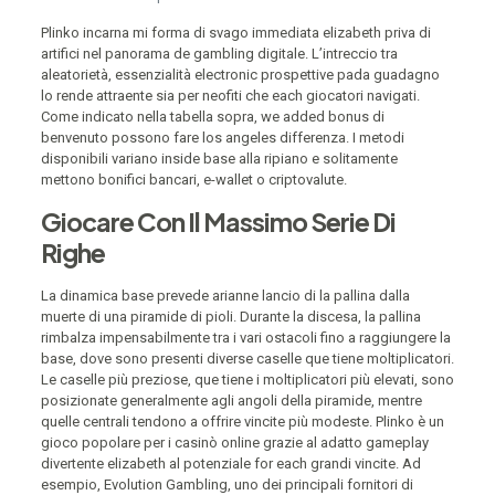
Plinko incarna mi forma di svago immediata elizabeth priva di
artifici nel panorama de gambling digitale. L’intreccio tra
aleatorietà, essenzialità electronic prospettive pada guadagno
lo rende attraente sia per neofiti che each giocatori navigati.
Come indicato nella tabella sopra, we added bonus di
benvenuto possono fare los angeles differenza. I metodi
disponibili variano inside base alla ripiano e solitamente
mettono bonifici bancari, e-wallet o criptovalute.
Giocare Con Il Massimo Serie Di
Righe
La dinamica base prevede arianne lancio di la pallina dalla
muerte di una piramide di pioli. Durante la discesa, la pallina
rimbalza impensabilmente tra i vari ostacoli fino a raggiungere la
base, dove sono presenti diverse caselle que tiene moltiplicatori.
Le caselle più preziose, que tiene i moltiplicatori più elevati, sono
posizionate generalmente agli angoli della piramide, mentre
quelle centrali tendono a offrire vincite più modeste. Plinko è un
gioco popolare per i casinò online grazie al adatto gameplay
divertente elizabeth al potenziale for each grandi vincite. Ad
esempio, Evolution Gambling, uno dei principali fornitori di