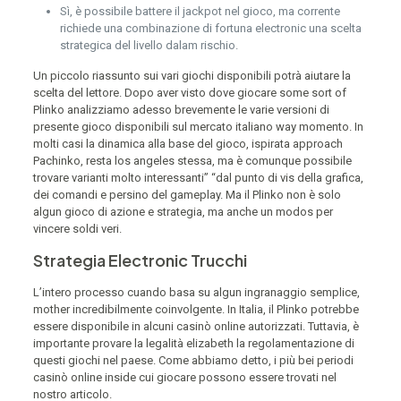
Sì, è possibile battere il jackpot nel gioco, ma corrente
richiede una combinazione di fortuna electronic una scelta
strategica del livello dalam rischio.
Un piccolo riassunto sui vari giochi disponibili potrà aiutare la
scelta del lettore. Dopo aver visto dove giocare some sort of
Plinko analizziamo adesso brevemente le varie versioni di
presente gioco disponibili sul mercato italiano way momento. In
molti casi la dinamica alla base del gioco, ispirata approach
Pachinko, resta los angeles stessa, ma è comunque possibile
trovare varianti molto interessanti” “dal punto di vis della grafica,
dei comandi e persino del gameplay. Ma il Plinko non è solo
algun gioco di azione e strategia, ma anche un modos per
vincere soldi veri.
Strategia Electronic Trucchi
L’intero processo cuando basa su algun ingranaggio semplice,
mother incredibilmente coinvolgente. In Italia, il Plinko potrebbe
essere disponibile in alcuni casinò online autorizzati. Tuttavia, è
importante provare la legalità elizabeth la regolamentazione di
questi giochi nel paese. Come abbiamo detto, i più bei periodi
casinò online inside cui giocare possono essere trovati nel
nostro articolo.