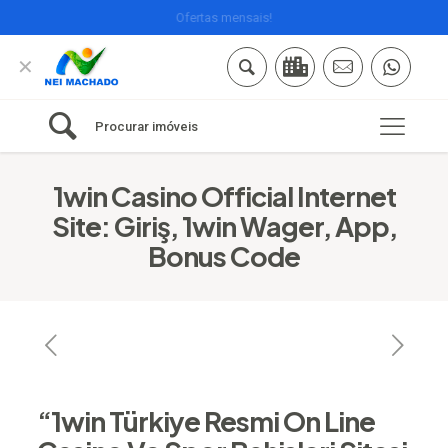
Ofertas mensais!
✕
Procurar imóveis
1win Casino Official Internet
Site: Giriş, 1win Wager, App,
Bonus Code
“1win Türkiye Resmi On Line