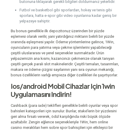
butonuna tıklayarak gerekli bilgileri doldurmanız yeterlidir.
Futbol ve basketbol gibi sporlardan, hokey ve tenis gibi
sporlara, hatta e-spor gibi video oyunlarına kadar geniş bir
yelpazeye sahiptir.
Bu bonus genellikle ilk depozitonuz üzerinden bir yüzde
eşlemesi olarak verilir, yani yatırdığınız miktarın belirli bir yüzde
oranında eşleşmesi yapılır. Ödeme yöntemlerine gelince, 1Win,
oyuncuların para yatırma veya çekme işlemlerini yapabileceği
çeşitli uluslararası ve yerel seçenekler sunmaktadır. Ürün
yelpazemizin ana kısmı, kazancınızı çekmenize olanak tanıyan
çeşitli gerçek paralı slot makineleridir. Çeşitli temaları, tasarımları,
makara ve ödeme çizgisi sayılarının yanı sıra oyunun mekaniği,
bonus özelliklerin varlığı empieza diğer özellikleri ile şaşırtıyorlar.
Ios/android Mobil Cihazlar Için 1win
Uygulamasını Indirin!
Cashback (para iade) teklifleri genellikle belirli oyunlar veya spor
bahisleri kategorileri için sunulur. Bunlar, stake’lerin bir yüzdesini
geri alma fırsatı vererek, ödül karşılığında riski büyük ölçüde
azaltabilir. Zengin eğlence seçenekleriyle 1Win, hem online
casino meraklıları hem sobre spor bahisçileri için etkileyici bir