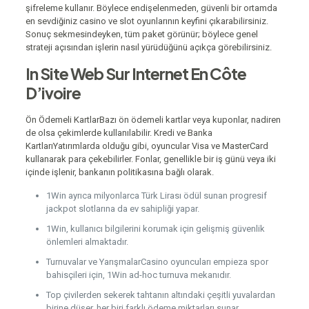
şifreleme kullanır. Böylece endişelenmeden, güvenli bir ortamda
en sevdiğiniz casino ve slot oyunlarının keyfini çıkarabilirsiniz.
Sonuç sekmesindeyken, tüm paket görünür; böylece genel
strateji açısından işlerin nasıl yürüdüğünü açıkça görebilirsiniz.
In Site Web Sur Internet En Côte
D’ivoire
Ön Ödemeli KartlarBazı ön ödemeli kartlar veya kuponlar, nadiren
de olsa çekimlerde kullanılabilir. Kredi ve Banka
KartlarıYatırımlarda olduğu gibi, oyuncular Visa ve MasterCard
kullanarak para çekebilirler. Fonlar, genellikle bir iş günü veya iki
içinde işlenir, bankanın politikasına bağlı olarak.
1Win ayrıca milyonlarca Türk Lirası ödül sunan progresif
jackpot slotlarına da ev sahipliği yapar.
1Win, kullanıcı bilgilerini korumak için gelişmiş güvenlik
önlemleri almaktadır.
Turnuvalar ve YarışmalarCasino oyuncuları empieza spor
bahisçileri için, 1Win ad-hoc turnuva mekanıdır.
Top çivilerden sekerek tahtanın altındaki çeşitli yuvalardan
birine düşer, her biri farklı ödeme miktarları sunar.