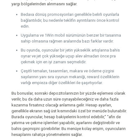
yargı bölgelerinden alınmasını sağlar.
Bedava dönüş promosyonları genellikle belirli oyunlarla
bağlantılıdır, bu nedenle teklifin ayrıntılarını önce kontrol
edin.
Uygulama ve 1Win mobil sürümünün benzer bir tasarıma
sahip olmasına rağmen aralarında bazı farklar vardır.
Bu oyunda, oyuncular bir jetin yükseklik artışlarına bahis
oynar ve jet çok yükseğe uçup alev almadan önce pra
çekmek için en iyi zamanı seçmelidir.
Çeşitli temaları, tasarımları, makara ve ödeme çizgisi
sayılarının yanı sıra oyunun mekaniği, reward özelliklerin
varlığı empieza diğer özellikleri ile şaşırtıyorlar.
Bu bonuslar, sonraki depozitolarınızın bir yüzde eşlemesi olarak
verilir, bu da daha uzun süre oynayabileceğiniz ve daha fazla
kazanma fırsatınız olacağı anlamına gelir. Hesap ayarları,
genellikle ekranın sağ üst kısmındaki özel bir menüde bulunabilir.
Burada oyuncular, hesap bakiyelerini kontrol edebilir,” “afin de
yatırma ve çekme işlemleri yapabilir, ayarlarını değiştirebilir ve
bahis geçmişini görebilirler. Bu menüye kolay erişim, oyuncuların
hesaplarını rahatça yönetmelerini sağlar.