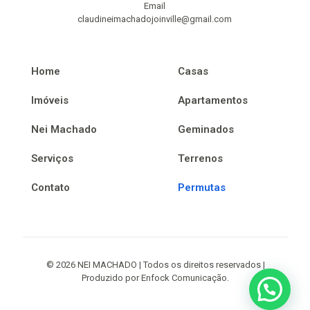
Email
claudineimachadojoinville@gmail.com
Home
Casas
Imóveis
Apartamentos
Nei Machado
Geminados
Serviços
Terrenos
Contato
Permutas
© 2026 NEI MACHADO | Todos os direitos reservados |
Produzido por Enfock Comunicação.