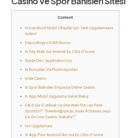
Casino Ve Spor Bahisleri Sitesi
Content
Ios/android Mobil Cihazlar Için 1win Uygulamasını
Indirin!
Depozitoya +%500 Bonus
In Site Web Sur Internet En Côte D’ivoire
Guide De L’application Ios
In Bonusları Ve Promosyonları
In’de Casino
In Spor Bahisleri Empieza Online Casino
In App Mobil Uygulama Genel Bakış:
Est-il Sûr D’utiliser Ce Site Web Put Les Paris
Sportifs?” “[newline]puis-je Jouer À Dieses Jeux
De On Line Casino Gratuits?”
Ios Uygulaması
In App Pour Android Ain Ios En Côte D’ivoire