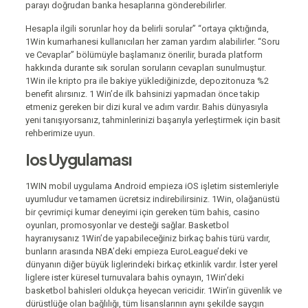
parayı doğrudan banka hesaplarına gönderebilirler.
Hesapla ilgili sorunlar hoy da belirli sorular” “ortaya çıktığında,
1Win kumarhanesi kullanıcıları her zaman yardım alabilirler. “Soru
ve Cevaplar” bölümüyle başlamanız önerilir, burada platform
hakkında durante sık sorulan soruların cevapları sunulmuştur.
1Win ile kripto pra ile bakiye yüklediğinizde, depozitonuza %2
benefit alırsınız. 1 Win’de ilk bahsinizi yapmadan önce takip
etmeniz gereken bir dizi kural ve adım vardır. Bahis dünyasıyla
yeni tanışıyorsanız, tahminlerinizi başarıyla yerleştirmek için basit
rehberimize uyun.
Ios Uygulaması
1WIN mobil uygulama Android empieza iOS işletim sistemleriyle
uyumludur ve tamamen ücretsiz indirebilirsiniz. 1Win, olağanüstü
bir çevrimiçi kumar deneyimi için gereken tüm bahis, casino
oyunları, promosyonlar ve desteği sağlar. Basketbol
hayranıysanız 1Win’de yapabileceğiniz birkaç bahis türü vardır,
bunların arasında NBA’deki empieza EuroLeague’deki ve
dünyanın diğer büyük liglerindeki birkaç etkinlik vardır. İster yerel
liglere ister küresel turnuvalara bahis oynayın, 1Win’deki
basketbol bahisleri oldukça heyecan vericidir. 1Win’in güvenlik ve
dürüstlüğe olan bağlılığı, tüm lisanslarının aynı şekilde saygın