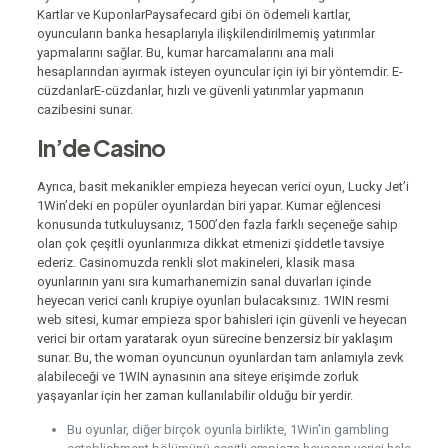
Kartlar ve KuponlarPaysafecard gibi ön ödemeli kartlar,
oyuncuların banka hesaplarıyla ilişkilendirilmemiş yatırımlar
yapmalarını sağlar. Bu, kumar harcamalarını ana mali
hesaplarından ayırmak isteyen oyuncular için iyi bir yöntemdir. E-
cüzdanlarE-cüzdanlar, hızlı ve güvenli yatırımlar yapmanın
cazibesini sunar.
In’de Casino
Ayrıca, basit mekanikler empieza heyecan verici oyun, Lucky Jet’i
1Win’deki en popüler oyunlardan biri yapar. Kumar eğlencesi
konusunda tutkuluysanız, 1500’den fazla farklı seçeneğe sahip
olan çok çeşitli oyunlarımıza dikkat etmenizi şiddetle tavsiye
ederiz. Casinomuzda renkli slot makineleri, klasik masa
oyunlarının yanı sıra kumarhanemizin sanal duvarları içinde
heyecan verici canlı krupiye oyunları bulacaksınız. 1WIN resmi
web sitesi, kumar empieza spor bahisleri için güvenli ve heyecan
verici bir ortam yaratarak oyun sürecine benzersiz bir yaklaşım
sunar. Bu, the woman oyuncunun oyunlardan tam anlamıyla zevk
alabileceği ve 1WIN aynasının ana siteye erişimde zorluk
yaşayanlar için her zaman kullanılabilir olduğu bir yerdir.
Bu oyunlar, diğer birçok oyunla birlikte, 1Win’in gambling