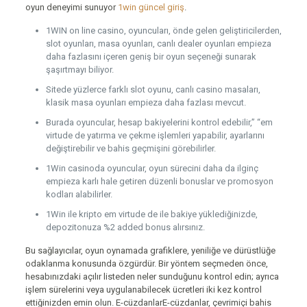
oyun deneyimi sunuyor
1win güncel giriş
.
1WIN on line casino, oyuncuları, önde gelen geliştiricilerden,
slot oyunları, masa oyunları, canlı dealer oyunları empieza
daha fazlasını içeren geniş bir oyun seçeneği sunarak
şaşırtmayı biliyor.
Sitede yüzlerce farklı slot oyunu, canlı casino masaları,
klasik masa oyunları empieza daha fazlası mevcut.
Burada oyuncular, hesap bakiyelerini kontrol edebilir,” “em
virtude de yatırma ve çekme işlemleri yapabilir, ayarlarını
değiştirebilir ve bahis geçmişini görebilirler.
1Win casinoda oyuncular, oyun sürecini daha da ilginç
empieza karlı hale getiren düzenli bonuslar ve promosyon
kodları alabilirler.
1Win ile kripto em virtude de ile bakiye yüklediğinizde,
depozitonuza %2 added bonus alırsınız.
Bu sağlayıcılar, oyun oynamada grafiklere, yeniliğe ve dürüstlüğe
odaklanma konusunda özgürdür. Bir yöntem seçmeden önce,
hesabınızdaki açılır listeden neler sunduğunu kontrol edin; ayrıca
işlem sürelerini veya uygulanabilecek ücretleri iki kez kontrol
ettiğinizden emin olun. E-cüzdanlarE-cüzdanlar, çevrimiçi bahis