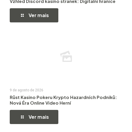
Vzhled Discord kasíno stránek: Digitální hranice
Ver mais
9 de agosto de 2026
Růst Kasino Pokeru Krypto Hazardních Podniků:
Nová Éra Online Video Herní
Ver mais