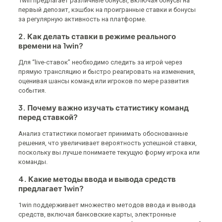
1win предлагает различные бонусы, включая бонусы на
первый депозит, кэшбэк на проигранные ставки и бонусы
за регулярную активность на платформе.
2. Как делать ставки в режиме реального
времени на 1win?
Для “live-ставок” необходимо следить за игрой через
прямую трансляцию и быстро реагировать на изменения,
оценивая шансы команд или игроков по мере развития
события.
3. Почему важно изучать статистику команд
перед ставкой?
Анализ статистики помогает принимать обоснованные
решения, что увеличивает вероятность успешной ставки,
поскольку вы лучше понимаете текущую форму игрока или
команды.
4. Какие методы ввода и вывода средств
предлагает 1win?
1win поддерживает множество методов ввода и вывода
средств, включая банковские карты, электронные