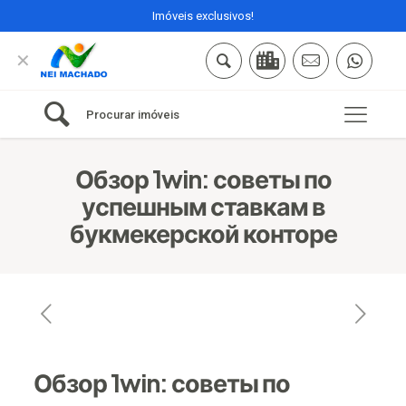
Imóveis exclusivos!
✕
Procurar imóveis
Обзор 1win: советы по
успешным ставкам в
букмекерской конторе
Обзор 1win: советы по