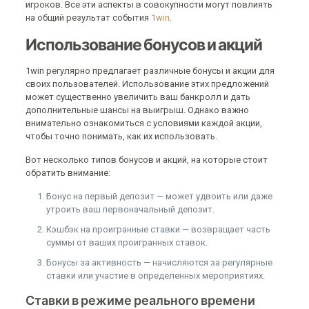
игроков. Все эти аспекты в совокупности могут повлиять
на общий результат события
1win
.
Использование бонусов и акций
1win регулярно предлагает различные бонусы и акции для
своих пользователей. Использование этих предложений
может существенно увеличить ваш банкролл и дать
дополнительные шансы на выигрыш. Однако важно
внимательно ознакомиться с условиями каждой акции,
чтобы точно понимать, как их использовать.
Вот несколько типов бонусов и акций, на которые стоит
обратить внимание:
Бонус на первый депозит — может удвоить или даже
утроить ваш первоначальный депозит.
Кэшбэк на проигранные ставки — возвращает часть
суммы от ваших проигранных ставок.
Бонусы за активность — начисляются за регулярные
ставки или участие в определенных мероприятиях.
Ставки в режиме реального времени