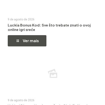
9 de agosto de 2026
Luckia Bonus Kod: Sve što trebate znati o ovoj
online igri sreće
Ver mais
9 de agosto de 2026