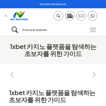
Imóveis exclusivos!
✕
Procurar imóveis
1xbet 카지노 플랫폼을 탐색하는
초보자를 위한 가이드
1xbet 카지노 플랫폼을 탐색하는
초보자를 위한 가이드