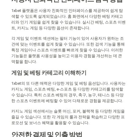
1xbet 플랫폼은 사용자 친화적인 인터페이스를 제공하여 쉽게 탐
색할 수 있도록 설계되었습니다. 홈 화면에서 다양한 베팅 카테고
리와 인기 게임을 쉽게 찾을 수 있습니다. 실시간 베팅, 스포츠 이벤
트, 카지노 게임 등 다양한 옵션이 존재합니다.
각 게임 및 이벤트 섹션에는 필터 기능이 있어 사용자가 원하는 조
건에 맞는 이벤트를 쉽게 찾을 수 있습니다. 또한 검색 기능을 통해
특정 게임이나 스포츠 이벤트를 빠르게 찾을 수 있습니다. 이러한
기능들은 플랫폼 사용성을 높이고 이용자 경험을 개선하는 데 큰
역할을 합니다.
게임 및 베팅 카테고리 이해하기
1xbet의 또 다른 매력은 다양한 게임 및 베팅 옵션입니다. 사용자는
카지노 게임, 스포츠 베팅, e-스포츠 등 다양한 카테고리를 탐색할
수 있습니다. 특히 스포츠 베팅의 경우, 축구, 농구, 테니스 등 다양
한 스포츠 이벤트에 베팅할 수 있어 다채로운 경험을 제공합니다.
카지노 게임 섹션에서는 슬롯 머신, 포커, 블랙잭 등 다양한 게임을
즐길 수 있습니다. 또한 각 게임의 룰과 전략을 학습하고 다양한 프
로모션 및 보너스 혜택을 활용할 수 있습니다.
안전한 결제 및 인출 방법