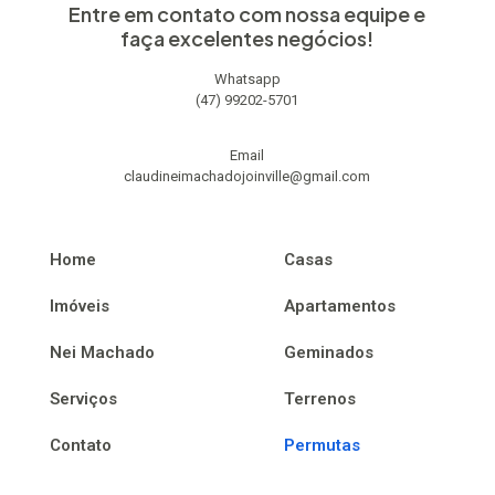
Entre em contato com nossa equipe e
faça excelentes negócios!
Whatsapp
(47) 99202-5701
Email
claudineimachadojoinville@gmail.com
Home
Casas
Imóveis
Apartamentos
Nei Machado
Geminados
Serviços
Terrenos
Contato
Permutas