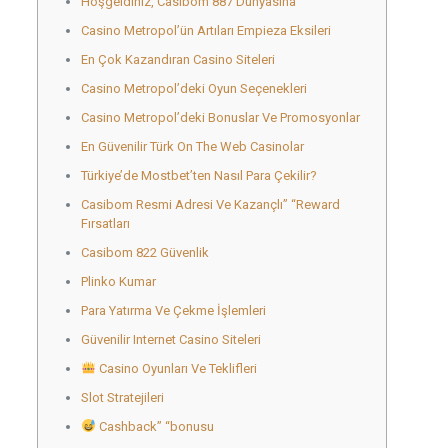
Hoşgeldiniz, Casibom 887 Dünyasına
Casino Metropol’ün Artıları Empieza Eksileri
En Çok Kazandıran Casino Siteleri
Casino Metropol’deki Oyun Seçenekleri
Casino Metropol’deki Bonuslar Ve Promosyonlar
En Güvenilir Türk On The Web Casinolar
Türkiye’de Mostbet’ten Nasıl Para Çekilir?
Casibom Resmi Adresi Ve Kazançlı” “Reward
Fırsatları
Casibom 822 Güvenlik
Plinko Kumar
Para Yatırma Ve Çekme İşlemleri
Güvenilir Internet Casino Siteleri
Casino Oyunları Ve Teklifleri
Slot Stratejileri
Cashback” “bonusu