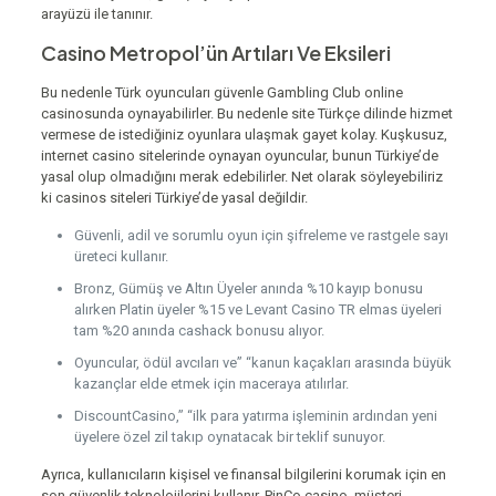
arayüzü ile tanınır.
Casino Metropol’ün Artıları Ve Eksileri
Bu nedenle Türk oyuncuları güvenle Gambling Club online
casinosunda oynayabilirler. Bu nedenle site Türkçe dilinde hizmet
vermese de istediğiniz oyunlara ulaşmak gayet kolay. Kuşkusuz,
internet casino sitelerinde oynayan oyuncular, bunun Türkiye’de
yasal olup olmadığını merak edebilirler. Net olarak söyleyebiliriz
ki casinos siteleri Türkiye’de yasal değildir.
Güvenli, adil ve sorumlu oyun için şifreleme ve rastgele sayı
üreteci kullanır.
Bronz, Gümüş ve Altın Üyeler anında %10 kayıp bonusu
alırken Platin üyeler %15 ve Levant Casino TR elmas üyeleri
tam %20 anında cashack bonusu alıyor.
Oyuncular, ödül avcıları ve” “kanun kaçakları arasında büyük
kazançlar elde etmek için maceraya atılırlar.
DiscountCasino,” “ilk para yatırma işleminin ardından yeni
üyelere özel zil takıp oynatacak bir teklif sunuyor.
Ayrıca, kullanıcıların kişisel ve finansal bilgilerini korumak için en
son güvenlik teknolojilerini kullanır. PinCo casino, müşteri