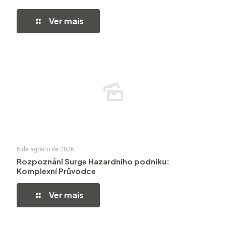
Ver mais
5 de agosto de 2026
Rozpoznání Surge Hazardního podniku:
Komplexní Průvodce
Ver mais