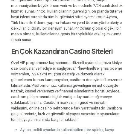
memnuniyetine büyük önem verir ve bu nedenle 7/24 canlı destek
hizmeti sunar. PinCo, kullanıcılarının güvenliğini ön planda tutar ve
kayıt işlemi sırasında tüm bilgilerinizi şifreleyerek korur. Ayrıca,
Türk Lirası ile ödeme yapma imkanı ve yerel ödeme yöntemleriyle
de kullanıcı dostu bir deneyim sunar. PinCo’nun global ölçekli bir
marka olması, kullanıcılarına geniş bir toplulukla etkileşim kurma
fırsatı sunar.
En Çok Kazandıran Casino Siteleri
Özel VIP programımız kapsamında düzenli oyuncularımıza kişiye
özel bonuslar ve hediyeler sağlıyoruz.” “[newline]Gelişmiş ödeme
yöntemleri, 7/24 aktif müşteri desteği ve düzenli olarak
güncellenen bonus kampanyaları, casibom deneyimini benzersiz
kılmaktadır. Platformumuz, kullanıcı güvenliğini en üst düzeyde
tutarak, kişisel verilerinizi ve finansal işlemlerinizi korur. Böylece,
casibom giriş sırasında hiçbir endişe duymadan eğlenceye
odaklanabilirsiniz. Casibom markasının gücü ve inovatif
yaklaşımı, online casino sektöründe fark yaratmaktadır. Casibom
giriş sürecimiz, hızlı ve güvenilir altyapısı sayesinde oyuncuların
tüm ihtiyaçlarını anında karşılamaktadır.
Ayrıca, belirli oyunlarda kullanılabilen free spinler, kayıp