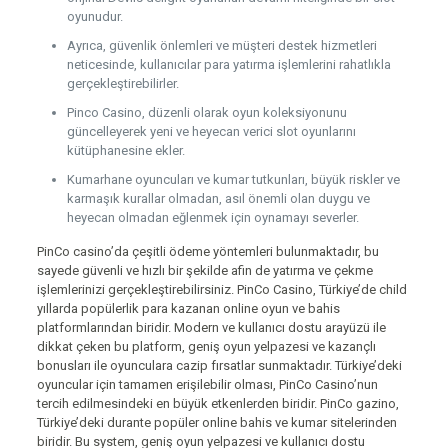
oyunudur.
Ayrıca, güvenlik önlemleri ve müşteri destek hizmetleri
neticesinde, kullanıcılar para yatırma işlemlerini rahatlıkla
gerçekleştirebilirler.
Pinco Casino, düzenli olarak oyun koleksiyonunu
güncelleyerek yeni ve heyecan verici slot oyunlarını
kütüphanesine ekler.
Kumarhane oyuncuları ve kumar tutkunları, büyük riskler ve
karmaşık kurallar olmadan, asıl önemli olan duygu ve
heyecan olmadan eğlenmek için oynamayı severler.
PinCo casino’da çeşitli ödeme yöntemleri bulunmaktadır, bu
sayede güvenli ve hızlı bir şekilde afin de yatırma ve çekme
işlemlerinizi gerçekleştirebilirsiniz. PinCo Casino, Türkiye’de child
yıllarda popülerlik para kazanan online oyun ve bahis
platformlarından biridir. Modern ve kullanıcı dostu arayüzü ile
dikkat çeken bu platform, geniş oyun yelpazesi ve kazançlı
bonusları ile oyunculara cazip fırsatlar sunmaktadır. Türkiye’deki
oyuncular için tamamen erişilebilir olması, PinCo Casino’nun
tercih edilmesindeki en büyük etkenlerden biridir. PinCo gazino,
Türkiye’deki durante popüler online bahis ve kumar sitelerinden
biridir. Bu system, geniş oyun yelpazesi ve kullanıcı dostu