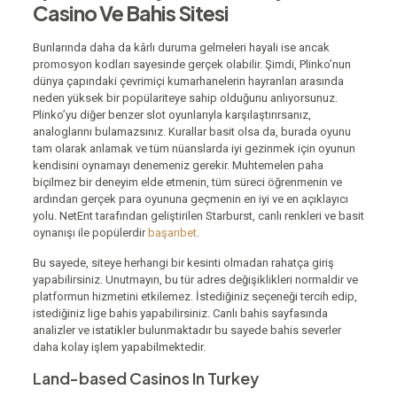
Casino Ve Bahis Sitesi
Bunlarında daha da kârlı duruma gelmeleri hayali ise ancak
promosyon kodları sayesinde gerçek olabilir. Şimdi, Plinko’nun
dünya çapındaki çevrimiçi kumarhanelerin hayranları arasında
neden yüksek bir popülariteye sahip olduğunu anlıyorsunuz.
Plinko’yu diğer benzer slot oyunlarıyla karşılaştırırsanız,
analoglarını bulamazsınız. Kurallar basit olsa da, burada oyunu
tam olarak anlamak ve tüm nüanslarda iyi gezinmek için oyunun
kendisini oynamayı denemeniz gerekir. Muhtemelen paha
biçilmez bir deneyim elde etmenin, tüm süreci öğrenmenin ve
ardından gerçek para oyununa geçmenin en iyi ve en açıklayıcı
yolu. NetEnt tarafından geliştirilen Starburst, canlı renkleri ve basit
oynanışı ile popülerdir
başarıbet
.
Bu sayede, siteye herhangi bir kesinti olmadan rahatça giriş
yapabilirsiniz. Unutmayın, bu tür adres değişiklikleri normaldir ve
platformun hizmetini etkilemez. İstediğiniz seçeneği tercih edip,
istediğiniz lige bahis yapabilirsiniz. Canlı bahis sayfasında
analizler ve istatikler bulunmaktadır bu sayede bahis severler
daha kolay işlem yapabilmektedir.
Land-based Casinos In Turkey