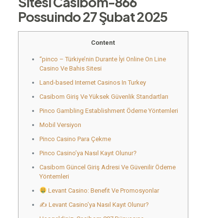
Sitesi Casibom-866
Possuindo 27 Şubat 2025
Content
“pinco – Türkiye’nin Durante İyi Online On Line
Casino Ve Bahis Sitesi
Land-based Internet Casinos In Turkey
Casibom Giriş Ve Yüksek Güvenlik Standartları
Pinco Gambling Establishment Ödeme Yöntemleri
Mobil Versiyon
Pinco Casino Para Çekme
Pinco Casino’ya Nasıl Kayıt Olunur?
Casibom Güncel Giriş Adresi Ve Güvenilir Ödeme
Yöntemleri
Levant Casino: Benefit Ve Promosyonlar
✍️ Levant Casino’ya Nasıl Kayıt Olunur?