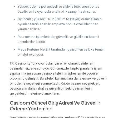
Yüksek ödeme potansiyeli ve sıklıkla tetiklenen bonus
özellikleri ile oyunculara tatlı bir kazanç fırsatı sunar.
Oyuncular, yüksek” “RTP (Return to Player) oranına sahip
oyunları tercih edebilir empieza bonus özelliklerinden
yararlanabilirler.
Para çekme işlemlerinde, güvenlik ve gizlilik en önemli
unsurlardan biridir.
Mega Fortune, NetEnt tarafından geliştirilen ve lüks temalı
bir slot oyunudur.
TR. Casinority Türk oyuncular için en iyi olarak belirlenen
casinoları sizlerle sunuyor. Günümüzde, kripto paralarla işlem
yapma imkanı sunan casino sitelerinin adresleri de popüler
blooming gelmiştir. Bu siteler, kullanıcılara daha esnek ve güvenli
bir ödeme seçeneği sunmaktadır. Kripto casino seçenekleri,
oyuncuların daha rahat ve güvenli bir şekilde işlemlerini
gerçekleştirmelerine olanak tanır.
Casibom Güncel Giriş Adresi Ve Güvenilir
Ödeme Yöntemleri
Özel eğitimli müşteri temsilcilerimiz, Türkçe dil” “desteği ile size