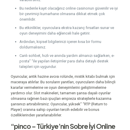
Bu nedenle kayıt olacağınız online casinonun güvenilir ve iyi
bir çevrimiçi kumarhane olmasına dikkat etmek çok
önemlidir.
Bu etkinlikler, oyunculara ekstra kazanç fırsatları sunar ve
oyun deneyimini daha eğlenceli hale getirir.
Ardından, kişisel bilgilerinizi içeren kısa bir formu
doldurmalısınız.
Canlı sohbet, hızlı ve anında yardım almanızı sağlarken, e-
posta” “ile yapılan iletişimler para daha detaylı destek
talepleri için uygundur.
Oyuncular, antik hazine avcısı rolünde, mistik kitabı bulmak için
maceraya atılırlar. Bu soruların yanıtları, oyuncuların daha bilinçli
kararlar vermelerine ve oyun deneyimlerini geliştirmelerine
yardımcı olur. Slot makineleri, tamamen şansa dayalı oyunlar
olmasına rağmen bazı ipuçları empieza stratejilerle kazanma
şansınızı artırabilirsiniz. Oyuncular, yüksek” “RTP (Return to
Player) oranına sahip oyunları tercih edebilir ve bonus
özelliklerinden yararlanabilirler.
“pinco – Türkiye’nin Sobre İyi Online