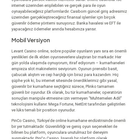
internet üzerinden erişilebilen ve gerçek para ile oyun
oynayabileceğiniz platformlardır. Casibom güncel giriş adresimiz
üzerinden gerçekleştireceğiniz finansal işlemler için birçok
güvenilir ödeme yöntemi sunuyoruz. Banka havalesi ve EFT ile
yapacağınız ödemeler anında hesabınıza yansır.
Mobil Versiyon
Levant Casino online, sobre popüler oyunların yanı sıra en önemli
yenilikleri de ilk elden oyunseverlere ulaştıran bir markadır. Her
gün yolda ulaşımda oynuyorum, itiraf ediyorum – kumarhaneleri
empieza slot makinelerini seviyorum. Oyunun prensibi basit,
çabucak alıştım ve cep harçlığı için biraz para kazandım. Hiç
şüphe yok ki, bu internet sitesinde önerdiklerimiz gibi yasal,
güvenilir bir kumarhane seçtiğiniz sürece, Plinko tamamen
güvenli bir oyundur. Ek olarak, bu tür kumarhaneler, operatörün
sonuçları manipüle etmesine izin vermeyen “Muhtemelen Adil”
teknolojisini kullanır. Mega Fortune, NetEnt tarafından geliştirilen
ve lüks temalı bir position oyunudur.
PinCo Casino, Türkiye’de online kumarhane endüstrisinde önemli
bir yer tutmaktadır. Güvenilirliği ve geniş oyun seçenekleri ile
bilinen bu platform, oyunculara unutulmaz bir deneyim
sunmaktadır. PinCo Casino, lisanslı bir platform olarak