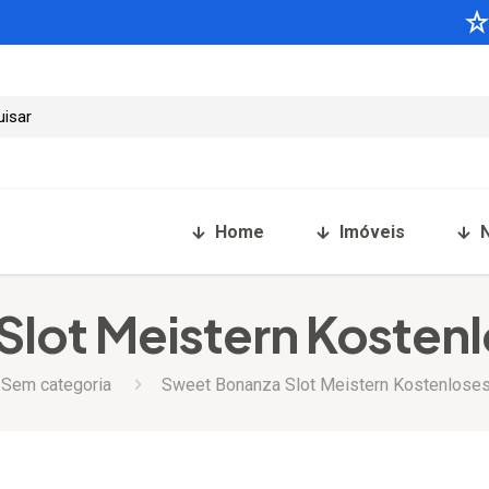
Home
Imóveis
lot Meistern Kosten
Sem categoria
Sweet Bonanza Slot Meistern Kostenlose