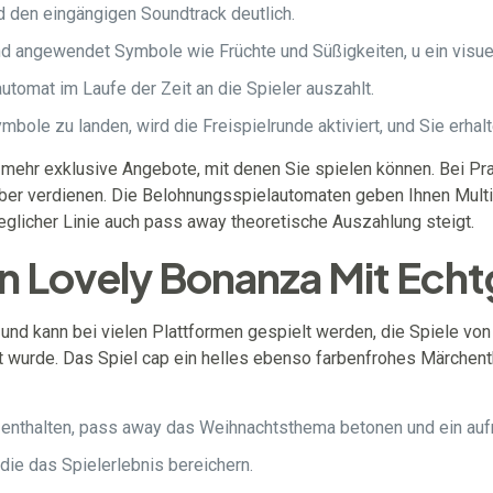
 den eingängigen Soundtrack deutlich.
nd angewendet Symbole wie Früchte und Süßigkeiten, u ein visue
automat im Laufe der Zeit an die Spieler auszahlt.
bole zu landen, wird die Freispielrunde aktiviert, und Sie erhalt
mehr exklusive Angebote, mit denen Sie spielen können. Bei Pra
er verdienen. Die Belohnungsspielautomaten geben Ihnen Multip
glicher Linie auch pass away theoretische Auszahlung steigt.
n Lovely Bonanza Mit Echt
und kann bei vielen Plattformen gespielt werden, die Spiele von
t wurde. Das Spiel cap ein helles ebenso farbenfrohes Märchen
 enthalten, pass away das Weihnachtsthema betonen und ein auf
ie das Spielerlebnis bereichern.