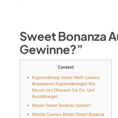
Sweet Bonanza A
Gewinne?”
Content
Kryptowährung: Immer Mehr Casinos
Akzeptieren Kryptowährungen Wie
Bitcoin Und Ethereum Für Ein- Und
Auszahlungen
Warum Sweet Bonanza Spielen?
Welche Casinos Bieten Sweet Bonanza