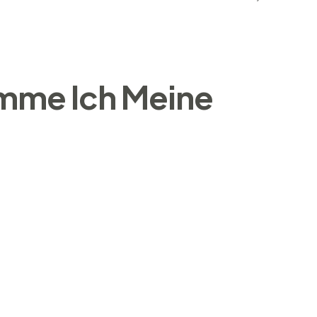
mme Ich Meine