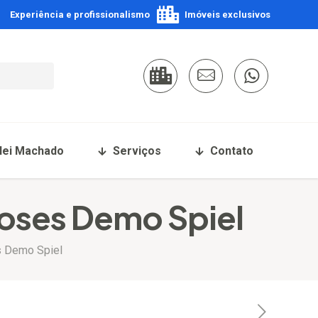
Experiência e profissionalismo
Imóveis exclusivos
Nei Machado
Serviços
Contato
loses Demo Spiel
s Demo Spiel