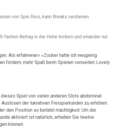
ktionen von Spin Rios, kann Breaks verdienen.
-fachen Betrag in die Höhe treiben und einander nur
en. Als erfahrener» «Zocker hatte ich neugierig
nen fördern, mehr Spaß beim Spielen vonseiten Lovely
 dieses Spiel von vielen anderen Slots abdominal.
 Auslösen der lukrativen Freispielrunden zu erhöhen.
er den Position so beliebt mächtigkeit. Um die
e aktiviert ist natürlich, erhalten Sie twelve
gen können.