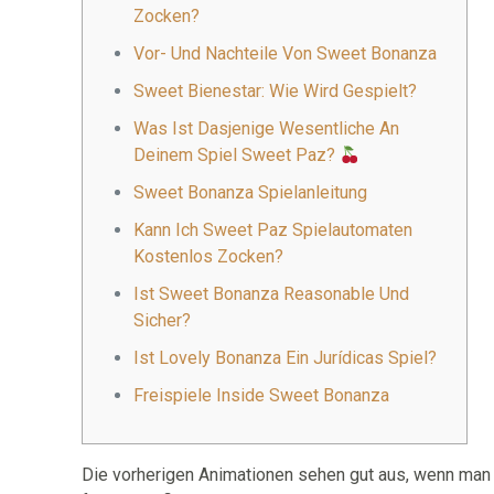
Zocken?
Vor- Und Nachteile Von Sweet Bonanza
Sweet Bienestar: Wie Wird Gespielt?
Was Ist Dasjenige Wesentliche An
Deinem Spiel Sweet Paz?
Sweet Bonanza Spielanleitung
Kann Ich Sweet Paz Spielautomaten
Kostenlos Zocken?
Ist Sweet Bonanza Reasonable Und
Sicher?
Ist Lovely Bonanza Ein Jurídicas Spiel?
Freispiele Inside Sweet Bonanza
Die vorherigen Animationen sehen gut aus, wenn man 