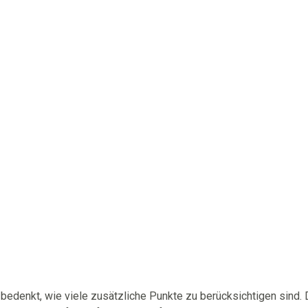
bedenkt, wie viele zusätzliche Punkte zu berücksichtigen sind. 