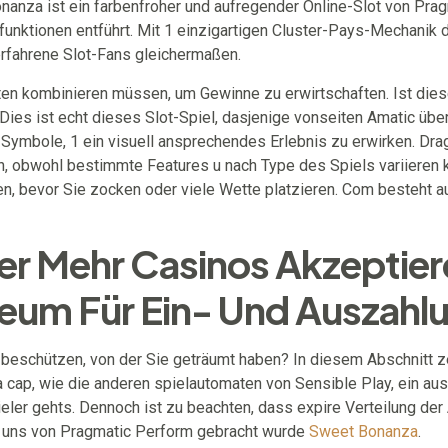
nanza ist ein farbenfroher und aufregender Online-Slot von Pragma
unktionen entführt. Mit 1 einzigartigen Cluster-Pays-Mechanik d
erfahrene Slot-Fans gleichermaßen.
iten kombinieren müssen, um Gewinne zu erwirtschaften. Ist di
ine]Dies ist echt dieses Slot-Spiel, dasjenige vonseiten Amatic ü
e Symbole, 1 ein visuell ansprechendes Erlebnis zu erwirken. D
en, obwohl bestimmte Features u nach Type des Spiels variieren 
, bevor Sie zocken oder viele Wette platzieren. Com besteht aus
r Mehr Casinos Akzeptie
reum Für Ein- Und Auszahl
 beschützen, von der Sie geträumt haben? In diesem Abschnitt z
cap, wie die anderen spielautomaten von Sensible Play, ein au
pieler gehts. Dennoch ist zu beachten, dass expire Verteilung de
s uns von Pragmatic Perform gebracht wurde
Sweet Bonanza
.