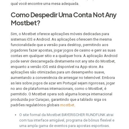
qual você encontre uma mesa adequada.
Como Despedir Uma Conta Not Any
Mostbet?
Sim, o Mostbet oferece aplicações móveis dedicadas para
sistemas iOS e Android. As aplicações oferecem the mesma
funcionalidade que a versão para desktop, permitindo aos
jogadores fazer apostas, jogar jogos de casino e gerir as suas
contas em qualquer sitio e a qualquer hora. A aplicação Android
pode servir descarregada diretamente not any site do Mostbet,
enquanto a versão iOS está disponível na App-store. As
aplicações são otimizadas para um desempenho suave,
aumentando a conveniência de arriesgar no telemóvel. Embora
as leis sobre jogos de azar em Portugal sejam rigorosas, jogar
no ano de plataformas internacionais, como o Mostbet, é
permitido. O Mostbet opera sob alguma licença internacional
produzida por Curaçao, garantindo que a tablado siga os
padrões regulatórios globais
mostbet
.
O site formal da Mostbet BAYERISCHER RUNDFUNK atrai
com tua interface amigável, programa de bônus flexível e
uma ampla gama de eventos para apostas esportivas.