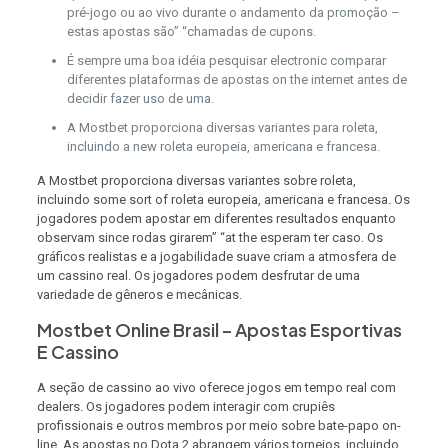
pré-jogo ou ao vivo durante o andamento da promoção –
estas apostas são” “chamadas de cupons.
É sempre uma boa idéia pesquisar electronic comparar
diferentes plataformas de apostas on the internet antes de
decidir fazer uso de uma.
A Mostbet proporciona diversas variantes para roleta,
incluindo a new roleta europeia, americana e francesa.
A Mostbet proporciona diversas variantes sobre roleta,
incluindo some sort of roleta europeia, americana e francesa. Os
jogadores podem apostar em diferentes resultados enquanto
observam since rodas girarem” “at the esperam ter caso. Os
gráficos realistas e a jogabilidade suave criam a atmosfera de
um cassino real. Os jogadores podem desfrutar de uma
variedade de gêneros e mecânicas.
Mostbet Online Brasil – Apostas Esportivas
E Cassino
A seção de cassino ao vivo oferece jogos em tempo real com
dealers. Os jogadores podem interagir com crupiês
profissionais e outros membros por meio sobre bate-papo on-
line. As apostas no Dota 2 abrangem vários torneios, incluindo