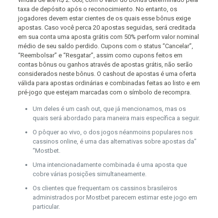
taxa de depósito após o reconocimiento. No entanto, os
jogadores devem estar cientes de os quais esse bônus exige
apostas. Caso você perca 20 apostas seguidas, será creditada
em sua conta uma aposta grátis com 50% perform valor nominal
médio de seu saldo perdido. Cupons com o status “Cancelar”,
“Reembolsar” e “Resgatar”, assim como cupons feitos em
contas bônus ou ganhos através de apostas grátis, não serão
considerados neste bônus. O cashout de apostas é uma oferta
válida para apostas ordinárias e combinadas feitas ao listo e em
pré-jogo que estejam marcadas com o símbolo de recompra.
Um deles é um cash out, que já mencionamos, mas os
quais será abordado para maneira mais específica a seguir.
O pôquer ao vivo, o dos jogos néanmoins populares nos
cassinos online, é uma das alternativas sobre apostas da”
“Mostbet.
Uma intencionadamente combinada é uma aposta que
cobre várias posições simultaneamente.
Os clientes que frequentam os cassinos brasileiros
administrados por Mostbet parecem estimar este jogo em
particular.