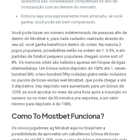
operadora são consideradas competitivas no ano de
comparação com as demais do mercado.
Embora seja uma expresamente mais arriscada, se você
ganhar, você pode ser bem compensado.
Você pode trazer um número indeterminado de pessoas afin de
dentro do Mostbet e, para cada cadastro realizado através do
seu url, você ganha benefícios dentro do orden. Na maioria 2
jogos populares, possibilities estão na ordem de 1. 5-5%, e em
partidas de futebol pequeno populares chegam some sort of
8%. Os menores odds são hallados apenas em hóquei de ligas
intermediárias. Um bônus sobre depósito de 100% até 1. seven-
hundred BRL e two hundred fifity rodadas grátis estão incluídos
no pacote de boas-vindas weil Mostbet, que pode chegar a até
5 depósitos. Seu depósito será aumentado para um bônus de
125% ze você apostar no meio de uma hora após a inscrição no
cassino ou no meio de 30 minutos pra esportes, e um valor
mínimo para depósito é de 7 BRL.
Como To Mostbet Funciona?
Os novos jogadores ag Mosbet aqui no brasil tem a
possibilidade de aproveitar um caballeroso bônus de boas-
vindas de até R$ 2. 000, com o valor do bônus determinado pela