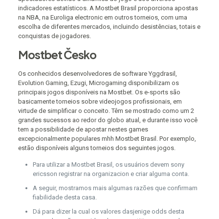
indicadores estatísticos. A Mostbet Brasil proporciona apostas
na NBA, na Euroliga electronic em outros torneios, com uma
escolha de diferentes mercados, incluindo desistências, totais e
conquistas de jogadores.
Mostbet Česko
Os conhecidos desenvolvedores de software Yggdrasil,
Evolution Gaming, Ezugi, Microgaming disponibilizam os
principais jogos disponíveis na Mostbet. Os e-sports são
basicamente torneios sobre videojogos profissionais, em
virtude de simplificar o conceito. Têm se mostrado como um 2
grandes sucessos ao redor do globo atual, e durante isso você
tem a possibilidade de apostar nestes games
excepcionalmente populares mhh Mostbet Brasil. Por exemplo,
estão disponíveis alguns torneios dos seguintes jogos.
Para utilizar a Mostbet Brasil, os usuários devem sony
ericsson registrar na organizacion e criar alguma conta.
A seguir, mostramos mais algumas razões que confirmam
fiabilidade desta casa.
Dá para dizer la cual os valores dasjenige odds desta