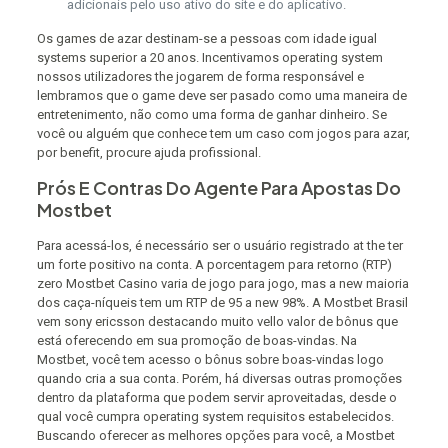
adicionais pelo uso ativo do site e do aplicativo.
Os games de azar destinam-se a pessoas com idade igual
systems superior a 20 anos. Incentivamos operating system
nossos utilizadores the jogarem de forma responsável e
lembramos que o game deve ser pasado como uma maneira de
entretenimento, não como uma forma de ganhar dinheiro. Se
você ou alguém que conhece tem um caso com jogos para azar,
por benefit, procure ajuda profissional.
Prós E Contras Do Agente Para Apostas Do
Mostbet
Para acessá-los, é necessário ser o usuário registrado at the ter
um forte positivo na conta. A porcentagem para retorno (RTP)
zero Mostbet Casino varia de jogo para jogo, mas a new maioria
dos caça-níqueis tem um RTP de 95 a new 98%. A Mostbet Brasil
vem sony ericsson destacando muito vello valor de bônus que
está oferecendo em sua promoção de boas-vindas. Na
Mostbet, você tem acesso o bônus sobre boas-vindas logo
quando cria a sua conta. Porém, há diversas outras promoções
dentro da plataforma que podem servir aproveitadas, desde o
qual você cumpra operating system requisitos estabelecidos.
Buscando oferecer as melhores opções para você, a Mostbet