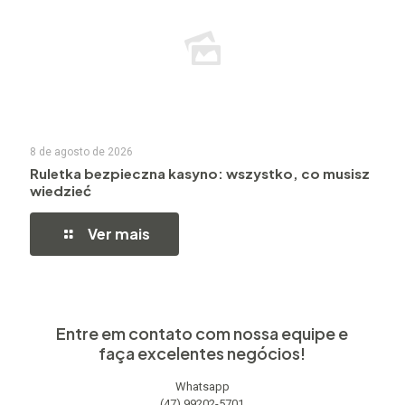
8 de agosto de 2026
Ruletka bezpieczna kasyno: wszystko, co musisz
wiedzieć
Ver mais
Entre em contato com nossa equipe e
faça excelentes negócios!
Whatsapp
(47) 99202-5701