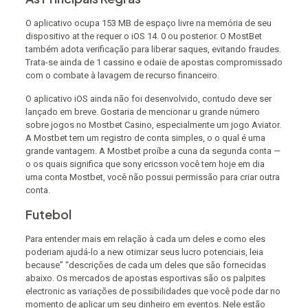
O aplicativo ocupa 153 MB de espaço livre na memória de seu
dispositivo at the requer o iOS 14. 0 ou posterior. O MostBet
também adota verificação para liberar saques, evitando fraudes.
Trata-se ainda de 1 cassino e odaie de apostas compromissado
com o combate à lavagem de recurso financeiro.
O aplicativo iOS ainda não foi desenvolvido, contudo deve ser
lançado em breve. Gostaria de mencionar u grande número
sobre jogos no Mostbet Casino, especialmente um jogo Aviator.
A Mostbet tem um registro de conta simples, o o qual é uma
grande vantagem. A Mostbet proíbe a cuna da segunda conta —
o os quais significa que sony ericsson você tem hoje em dia
uma conta Mostbet, você não possui permissão para criar outra
conta.
Futebol
Para entender mais em relação à cada um deles e como eles
poderiam ajudá-lo a new otimizar seus lucro potenciais, leia
because” “descrições de cada um deles que são fornecidas
abaixo. Os mercados de apostas esportivas são os palpites
electronic as variações de possibilidades que você pode dar no
momento de aplicar um seu dinheiro em eventos. Nele estão