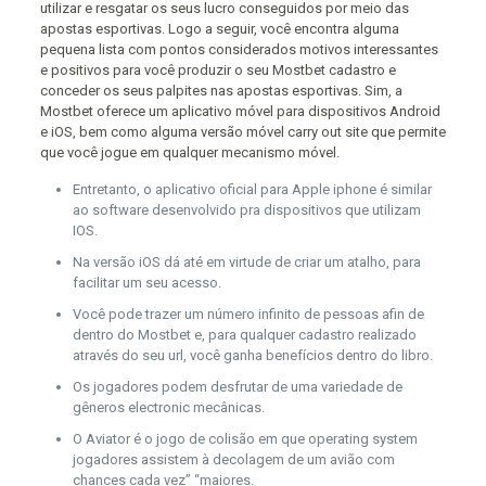
utilizar e resgatar os seus lucro conseguidos por meio das
apostas esportivas. Logo a seguir, você encontra alguma
pequena lista com pontos considerados motivos interessantes
e positivos para você produzir o seu Mostbet cadastro e
conceder os seus palpites nas apostas esportivas. Sim, a
Mostbet oferece um aplicativo móvel para dispositivos Android
e iOS, bem como alguma versão móvel carry out site que permite
que você jogue em qualquer mecanismo móvel.
Entretanto, o aplicativo oficial para Apple iphone é similar
ao software desenvolvido pra dispositivos que utilizam
IOS.
Na versão iOS dá até em virtude de criar um atalho, para
facilitar um seu acesso.
Você pode trazer um número infinito de pessoas afin de
dentro do Mostbet e, para qualquer cadastro realizado
através do seu url, você ganha benefícios dentro do libro.
Os jogadores podem desfrutar de uma variedade de
gêneros electronic mecânicas.
O Aviator é o jogo de colisão em que operating system
jogadores assistem à decolagem de um avião com
chances cada vez” “maiores.