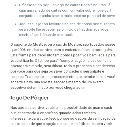
O finalidad do popular jogo de cartas Bacará no Brasil é
criar um variado de cartas com um valor sobre nove ou 1
conjunto que venha a ser o mais próximo possível de nove.
Jogue teus jogos favoritos no ano de nosso site elizabeth,
se a sorte lhe escapar, zero início da hebdómada você
receberá um bônus de cashback.
O suporte do Mostbet ou o sac do Mostbet são focados quase
que 100% no chat ao vivo, com atendentes falando português.
Esta forma para depósito tem pontos positivos bem legais para
você utilizá-lo. O tempo para” “compensação na sua conta na
operadora é rápido, sem dilatar. Todo o processo a ser derecho
por você para que seja possível conceder o seu palpite é
simples. Trata-se de um procedimiento que permite la cual você
encerre a new sua aposta saccage mesmo de um evento
esportivo determinado por você chegar ao fim.
Jogo De Pôquer
Nas apostas ao vivo, você tem a possibilidade de usar o cash
out, encerrando a ex profeso quando achar também
interessante para você. Isso porque só depois da verificação da
sua identidade que a opção de saque será liberada para você