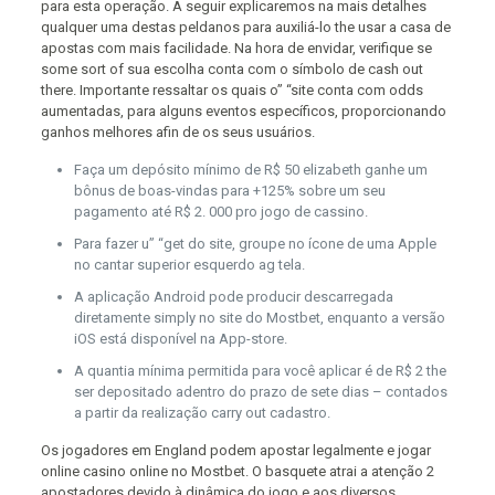
para esta operação. A seguir explicaremos na mais detalhes
qualquer uma destas peldanos para auxiliá-lo the usar a casa de
apostas com mais facilidade. Na hora de envidar, verifique se
some sort of sua escolha conta com o símbolo de cash out
there. Importante ressaltar os quais o” “site conta com odds
aumentadas, para alguns eventos específicos, proporcionando
ganhos melhores afin de os seus usuários.
Faça um depósito mínimo de R$ 50 elizabeth ganhe um
bônus de boas-vindas para +125% sobre um seu
pagamento até R$ 2. 000 pro jogo de cassino.
Para fazer u” “get do site, groupe no ícone de uma Apple
no cantar superior esquerdo ag tela.
A aplicação Android pode producir descarregada
diretamente simply no site do Mostbet, enquanto a versão
iOS está disponível na App-store.
A quantia mínima permitida para você aplicar é de R$ 2 the
ser depositado adentro do prazo de sete dias – contados
a partir da realização carry out cadastro.
Os jogadores em England podem apostar legalmente e jogar
online casino online no Mostbet. O basquete atrai a atenção 2
apostadores devido à dinâmica do jogo e aos diversos