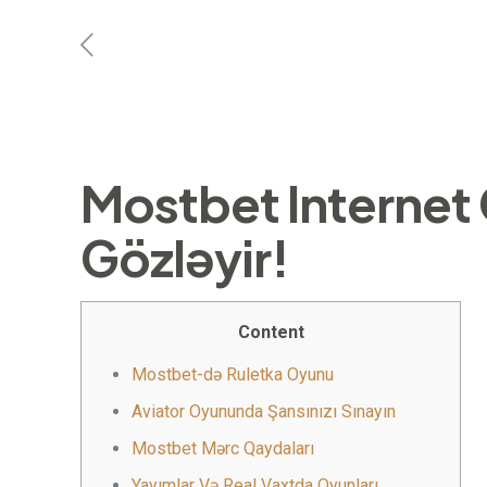
Mostbet Internet
Gözləyir!
Content
Mostbet-də Ruletka Oyunu
Aviator Oyununda Şansınızı Sınayın
Mostbet Mərc Qaydaları
Yayımlar Və Real Vaxtda Oyunları