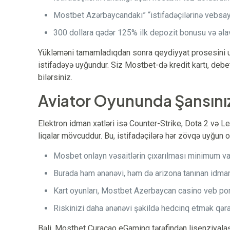
Mostbet Azərbaycandakı” “istifadəçilərinə vebsay
300 dollara qədər 125% ilk depozit bonusu və əla
Yükləməni tamamladıqdan sonra qeydiyyat prosesini uğ
istifadəyə uyğundur. Siz Mostbet-də kredit kartı, debet k
bilərsiniz.
Aviator Oyununda Şansınız
Elektron idman xətləri isə Counter-Strike, Dota 2 və L
liqalar mövcuddur. Bu, istifadəçilərə hər zövqə uyğun
Mosbet onlayn vəsaitlərin çıxarılması minimum vax
Burada həm ənənəvi, həm də arizona tanınan idma
Kart oyunları, Mostbet Azerbaycan casino veb port
Riskinizi daha ənənəvi şəkildə hedcinq etmək qəra
Bəli, Mostbet Curaçao eGaming tərəfindən lisenziyalaşd