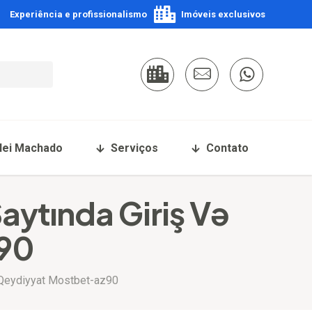
Experiência e profissionalismo
Imóveis exclusivos
Nei Machado
Serviços
Contato
ytında Giriş Və
90
 Qeydiyyat Mostbet-az90