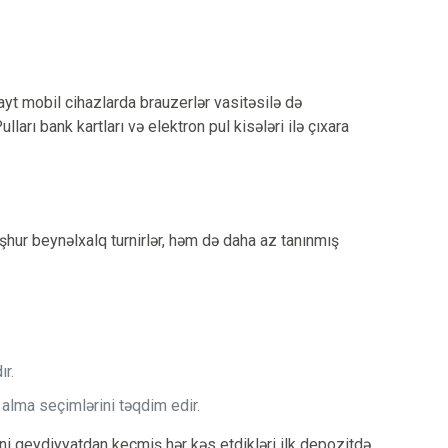
t mobil cihazlarda brauzerlər vasitəsilə də
ları bank kartları və elektron pul kisələri ilə çıxara
şhur beynəlxalq turnirlər, həm də daha az tanınmış
ır.
 alma seçimlərini təqdim edir.
eni qeydiyyatdan keçmiş hər kəs etdikləri ilk depozitdə