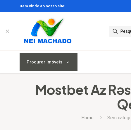
Bem vindo ao nosso site!
✕
Procurar Imóveis
Mostbet Az Rəs
Q
Home
Sem catego