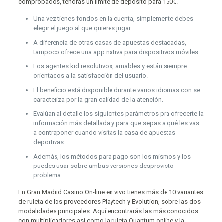
comprobados, tendrás un límite de depósito para 150€.
Una vez tienes fondos en la cuenta, simplemente debes
elegir el juego al que quieres jugar.
A diferencia de otras casas de apuestas destacadas,
tampoco ofrece una app nativa para dispositivos móviles.
Los agentes kid resolutivos, amables y están siempre
orientados a la satisfacción del usuario.
El beneficio está disponible durante varios idiomas con se
caracteriza por la gran calidad de la atención.
Evalúan al detalle los siguientes parámetros pra ofrecerte la
información más detallada y para que sepas a qué les vas
a contraponer cuando visitas la casa de apuestas
deportivas.
Además, los métodos para pago son los mismos y los
puedes usar sobre ambas versiones desprovisto
problema.
En Gran Madrid Casino On-line en vivo tienes más de 10 variantes
de ruleta de los proveedores Playtech y Evolution, sobre las dos
modalidades principales. Aquí encontrarás las más conocidos
con multiplicadores asi como la ruleta Quantum online y la