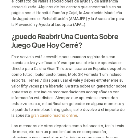
el contacto de varias asociaciones de ayuda y de asistencia
especializada. Algunos de los centros que encontraréis en su
página son el Hospital Ramón y Cajal, la Asociación Madrileña
de Jugadores en Rehabilitación (AMAJER) y la Asociación para
la Prevención y Ayuda al Ludópata (APAL).
¿puedo Reabrir Una Cuenta Sobre
Juego Que Hoy Cerré?
Este servicio está accesible para usuarios registrados con
cuenta activa y verificada. Y eso que una oferta de apuestas en
directo para Casino Gran This town abarca en España desportes
como fútbol, baloncesto, tenis, MotoGP, Fórmula 1 um incluso
esports. Tienes 7 días para usar el vale y debes entretenerse su
valor fifty veces para liberarlo. Se trata sobre un generador sobre
apuestas que te indica recomendaciones acompañadas con
información estadística. Siempre que apuestes a mercados
esfuerzo exacto, mitad/final um goleador en alguna momento y
el partido termine bad thing goles, se lo devolverá el importe de
la apuesta
gran casino madrid online
.
Los mercados de otros deportes como baloncesto, tenis, tenis
de mesa, etc. son un poco limitados en comparación,
ofreciendo únicamente los más típicos como mercados por