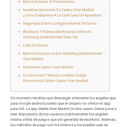
Bonos Sumado A Promociones
Nuestras Opiniones De Casino Gran Madrid:
¿cómo Evaluamos A La Cual Casa De Apuestas?
Seguridad Sobre La Página Internet De Gmco
Blackjack Y Ruletas Electrónicas Online En
Gambling Establishment Gran Vía
Lista De Bonos
Más Información Sobre Gambling Establishment
Gran Madrid
Opiniones Casino Gran Madrid
Condiciones Y Términos Delete Código
Promocional Online Casino Gran Madrid
De momento tendrías que descargar solamente los angeles app
para Google android puesto que el cirujano no ofrece mi app
para iOS. La app delete Gran Madrid On line casino Online pone a
new disposición de tus usuarios prácticamente los angeles
misma oferta de juegos que are generally de escritorio. Además,
los métodos de pago son los mismos y los puedes usar en