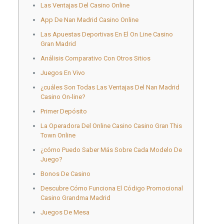
Las Ventajas Del Casino Online
App De Nan Madrid Casino Online
Las Apuestas Deportivas En El On Line Casino
Gran Madrid
Análisis Comparativo Con Otros Sitios
Juegos En Vivo
¿cuáles Son Todas Las Ventajas Del Nan Madrid
Casino On-line?
Primer Depósito
La Operadora Del Online Casino Casino Gran This
Town Online
¿cómo Puedo Saber Más Sobre Cada Modelo De
Juego?
Bonos De Casino
Descubre Cómo Funciona El Código Promocional
Casino Grandma Madrid
Juegos De Mesa