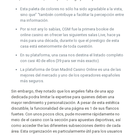
Esta paleta de colores no sólo ha sido agradable a la vista,
sino que” “también contribuye a facilitar la percepción entre
ma información.
Por si not any lo sabías, CGM fue la primera bookie de
online casino en ofrecer las siguientes salas Live, hace ya
más para una década, durante lo que el prestigio de esta
casa está exteriormente de toda cuestión.
En su plataforma, una casa nos destina el listado completo
con casi 40 de ellos (39 para ser más exacto).
La plataforma de Gran Madrid Casino Online es una de las
mejores del mercado y uno de los operadores españoles
más seguros.
Sin embargo, they notado que los angeles falta de una app
dedicada podra limitar la expertise para quienes deben una
mayor rendimiento y personalización. A pesar de esta estética
discutible, la funcionalidad de una página es 1 de sus flancos
fuertes. Con unos pocos clics, pude moverme rápidamente no
meio de el casino con la sección para apuestas deportivas, así
como acceder the las diferentes subsecciones dentro de cada
área. Esta organización es particularmente útil para los usuarios