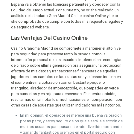
España va a obtener las licencias pertinentes y obedecer con la
Equidad de Juego actual. Por supuesto, he or she realizado un
análisis de la tablado Gran Madrid Online casino Online y he or
she comprobado que cumple con todos mis requisitos legales y
de seguridad website.
Las Ventajas Del Casino Online
Casino Grandma Madrid se compromete a mantener el alto nivel
para seguridad para preservar tanto la privada como la
información personal de sus usuarios. Implementan tecnologías
de cifrado sobre última generación pra asegurar una protección
efectiva de mis datos y transacciones financieras de aquellas
jugadores. Los cambios en las cuotas sony ericsson indican en
el icono entre ma cotización con un bastante pequeño
triangulito, alrededor de imperceptible, que parpadea en verde
para aumentos y en rojo para descensos. En nuestra opinión,
resulta más difícil notar los modificaciones en comparación con
otras casas de apuestas que utilizan indicadores más notorios.
En mi opinión, el operador se merece una buena valoración
por mi parte, y estoy seguro de os quais será la elección de
muchos usuarios para pasar este rato divertido apostando
y ganando fantásticos premios en el portal seguro con