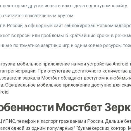
т некоторые другие испытывают дела с доступом к сайту.
о считается спасательным кругом.
т в России, а офшорный сайт заблокирован Роскомнадзор
икнет вопросы или проблемы в кратчайшие сроки в режим
нные по тематике азартных игр и одинаковые ресурсы т
агрузив мобильное приложение на мои устройства Android 
ап регистрации. При отсутствие достаточного количества 
ользователи зеркала Мостбет обладают доступом к любимы
в. Официальное мобильное приложение доступно для скач
oid.
обенности Мостбет Зерк
 ЦУПИС, телефон и паспорт гражданами России. Дальше бе
вался одной из одним популярных” “букмекерских контор, 