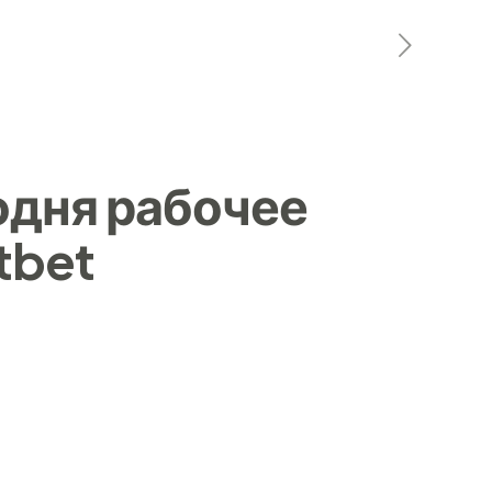
одня рабочее
tbet