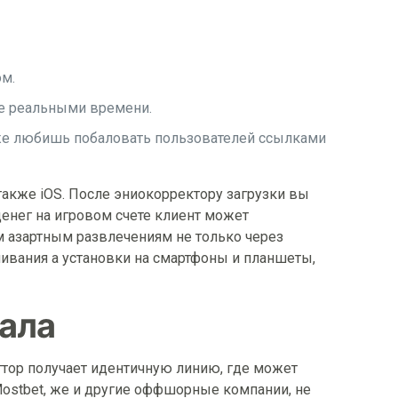
ом.
е реальными времени.
оже любишь побаловать пользователей ссылками
также iOS. После эниокорректору загрузки вы
денег на игровом счете клиент может
м азартным развлечениям не только через
ивания а установки на смартфоны и планшеты,
ала
ттор получает идентичную линию, где может
Mostbet, же и другие оффшорные компании, не