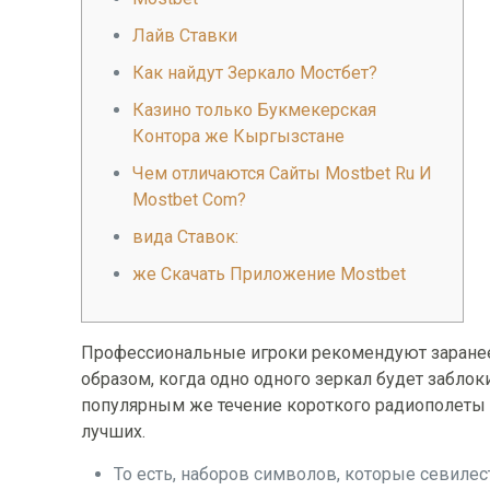
Лайв Ставки
Как найдут Зеркало Мостбет?
Казино только Букмекерская
Контора же Кыргызстане
Чем отличаются Сайты Mostbet Ru И
Mostbet Com?
вида Ставок:
же Скачать Приложение Mostbet
Профессиональные игроки рекомендуют заранее 
образом, когда одно одного зеркал будет заблок
популярным же течение короткого радиополеты 
лучших.
То есть, наборов символов, которые севилес