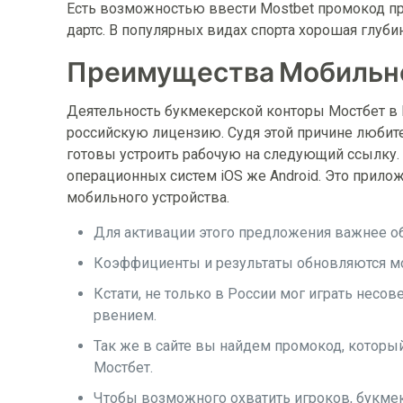
Есть возможностью ввести Mostbet промокод при
дартс. В популярных видах спорта хорошая глуби
Преимущества Мобильно
Деятельность букмекерской конторы Мостбет в Р
российскую лицензию. Судя этой причине любит
готовы устроить рабочую на следующий ссылку.
операционных систем iOS же Android. Это прило
мобильного устройства.
Для активации этого предложения важнее о
Коэффициенты и результаты обновляются мо
Кстати, не только в России мог играть нес
рвением.
Так же в сайте вы найдем промокод, которы
Мостбет.
Чтобы возможного охватить игроков, букмек