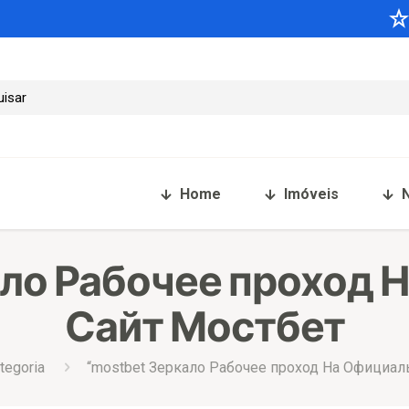
Home
Imóveis
ло Рабочее проход
Сайт Мостбет
tegoria
“mostbet Зеркало Рабочее проход На Официал