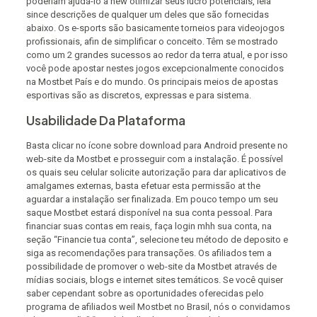
poderiam ajudá-lo a new otimizar seus lucro potenciais, leia
since descrições de qualquer um deles que são fornecidas
abaixo. Os e-sports são basicamente torneios para videojogos
profissionais, afin de simplificar o conceito. Têm se mostrado
como um 2 grandes sucessos ao redor da terra atual, e por isso
você pode apostar nestes jogos excepcionalmente conocidos
na Mostbet País e do mundo. Os principais meios de apostas
esportivas são as discretos, expressas e para sistema.
Usabilidade Da Plataforma
Basta clicar no ícone sobre download para Android presente no
web-site da Mostbet e prosseguir com a instalação. É possível
os quais seu celular solicite autorização para dar aplicativos de
amalgames externas, basta efetuar esta permissão at the
aguardar a instalação ser finalizada. Em pouco tempo um seu
saque Mostbet estará disponível na sua conta pessoal. Para
financiar suas contas em reais, faça login mhh sua conta, na
seção “Financie tua conta”, selecione teu método de deposito e
siga as recomendações para transações. Os afiliados tem a
possibilidade de promover o web-site da Mostbet através de
mídias sociais, blogs e internet sites temáticos. Se você quiser
saber cependant sobre as oportunidades oferecidas pelo
programa de afiliados weil Mostbet no Brasil, nós o convidamos