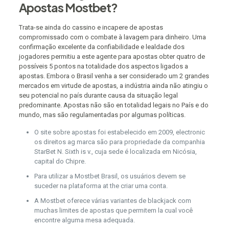
Apostas Mostbet?
Trata-se ainda do cassino e incapere de apostas
compromissado com o combate à lavagem para dinheiro. Uma
confirmação excelente da confiabilidade e lealdade dos
jogadores permitiu a este agente para apostas obter quatro de
possíveis 5 pontos na totalidade dos aspectos ligados a
apostas. Embora o Brasil venha a ser considerado um 2 grandes
mercados em virtude de apostas, a indústria ainda não atingiu o
seu potencial no país durante causa da situação legal
predominante. Apostas não são en totalidad legais no País e do
mundo, mas são regulamentadas por algumas políticas.
O site sobre apostas foi estabelecido em 2009, electronic
os direitos ag marca são para propriedade da companhia
StarBet N. Sixth is v., cuja sede é localizada em Nicósia,
capital do Chipre.
Para utilizar a Mostbet Brasil, os usuários devem se
suceder na plataforma at the criar uma conta.
A Mostbet oferece várias variantes de blackjack com
muchas limites de apostas que permitem la cual você
encontre alguma mesa adequada.