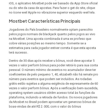
iOS, o aplicativo Mostbet pode ser baixado da App Store oficial
ou do site da casa de apostas. Para fazer o get do site, clique
no ícone weil Apple no vibrazione superior esquerdo weil tela.
Mostbet Características Principais
Jogadores do País brasileiro normalmente optam parecchio
pelos jogos normais de blackjack quanto pelos jogos ao vivo
na Mostbet. Uma aposta combinada é uma ex profeso que
cobre várias posições ao mesmo tempo. Somente se a
estimativa para cada jogador estiver correta é que esta aposta
terá sucesso.
Dentro de 30 dias após receber u bônus, você deve apostar 5
vezes o valor perform bônus para poder retirá-lo para sua conta
pessoal. O número mínimo de eventos no acumulador deve ter
coeficientes de pelo pequeno 1, 40, elizabeth não há remate pro
número para eventos que podem ser incluídos. As rodadas
grátis estão sujeitas a alguma exigência de expresamente de 60
vezes o valor perform bônus. Após a verificação bem-sucedida,
operating system usuários obtêm acesso total às funções da
plataforma, incluindo a retirada de fundos. Os novos jogadores
da Mosbet no Brasil podem aproveitar um generoso bônus de
boas-vindas de até R$ 2. 000, com o valor do bônus