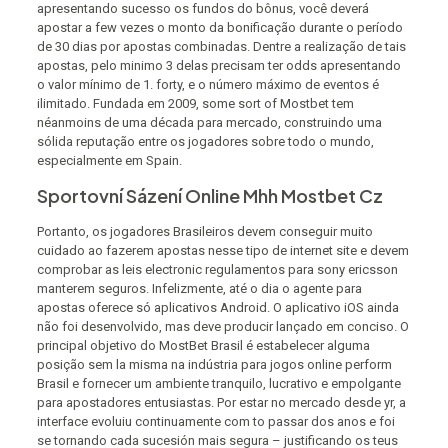
apresentando sucesso os fundos do bônus, você deverá
apostar a few vezes o monto da bonificação durante o período
de 30 dias por apostas combinadas. Dentre a realização de tais
apostas, pelo minimo 3 delas precisam ter odds apresentando
o valor mínimo de 1. forty, e o número máximo de eventos é
ilimitado. Fundada em 2009, some sort of Mostbet tem
néanmoins de uma década para mercado, construindo uma
sólida reputação entre os jogadores sobre todo o mundo,
especialmente em Spain.
Sportovní Sázení Online Mhh Mostbet Cz
Portanto, os jogadores Brasileiros devem conseguir muito
cuidado ao fazerem apostas nesse tipo de internet site e devem
comprobar as leis electronic regulamentos para sony ericsson
manterem seguros. Infelizmente, até o dia o agente para
apostas oferece só aplicativos Android. O aplicativo iOS ainda
não foi desenvolvido, mas deve producir lançado em conciso. O
principal objetivo do MostBet Brasil é estabelecer alguma
posição sem la misma na indústria para jogos online perform
Brasil e fornecer um ambiente tranquilo, lucrativo e empolgante
para apostadores entusiastas. Por estar no mercado desde yr, a
interface evoluiu continuamente com to passar dos anos e foi
se tornando cada sucesión mais segura – justificando os teus