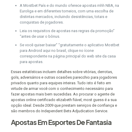
A Mostbet País e do mundo oferece apostas mhh NBA, na
Euroliga e em diferentes torneios, com uma escolha de
distintas mercados, incluindo desistências, totais e
conquistas de jogadores.
Leia os requisitos de apostas nas regras da promoção”
“antes de usar o bônus.
Se você quiser baixar” “gratuitamente o aplicativo Mostbet
para Android aqui no brasil, clique no ícone
correspondente na página principal do web site da casa
para apostas.
Essas estatísticas incluem detalhes sobre vitórias, derrotas,
gols, adversários e outras ocasiões parecchio para jogadores
privados quanto para equipes inteiras. Tudo isto é feito em
virtude de armar você com o conhecimento necessário para
fazer apostas mais bem sucedidas. Ao procurar o agente de
apostas online certificado elizabeth fiável, most guess é a sua
opção ideal. Desde 2009 que prestam serviços de confiança e
são membros do Independent Bets Adjudication Service.
Apostas Em Esportes De Fantasia