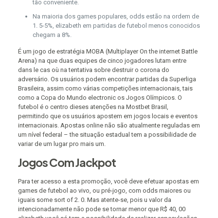
tão conveniente.
Na maioria dos games populares, odds estão na ordem de
1. 5-5%, elizabeth em partidas de futebol menos conocidos
chegam a 8%.
É um jogo de estratégia MOBA (Multiplayer On the internet Battle
Arena) na que duas equipes de cinco jogadores lutam entre
dans le cas où na tentativa sobre destruir o corona do
adversário. Os usuários podem encontrar partidas da Superliga
Brasileira, assim como várias competições internacionais, tais
como a Copa do Mundo electronic os Jogos Olímpicos. O
futebol é o centro dieses atenções na Mostbet Brasil,
permitindo que os usuários apostem em jogos locais e eventos
internacionais. Apostas online não são atualmente reguladas em
um nível federal – the situação estadual tem a possibilidade de
variar de um lugar pro mais um.
Jogos Com Jackpot
Para ter acesso a esta promoção, você deve efetuar apostas em
games de futebol ao vivo, ou pré-jogo, com odds maiores ou
iguais some sort of 2. 0. Mas atente-se, pois u valor da
intencionadamente não pode se tornar menor que R$ 40, 00