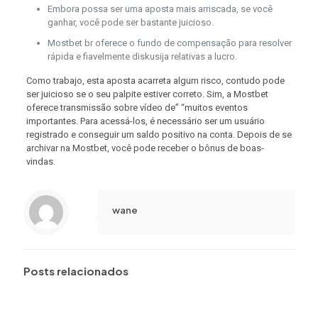
Embora possa ser uma aposta mais arriscada, se você
ganhar, você pode ser bastante juicioso.
Mostbet br oferece o fundo de compensação para resolver
rápida e fiavelmente diskusija relativas a lucro.
Como trabajo, esta aposta acarreta algum risco, contudo pode
ser juicioso se o seu palpite estiver correto. Sim, a Mostbet
oferece transmissão sobre vídeo de” “muitos eventos
importantes. Para acessá-los, é necessário ser um usuário
registrado e conseguir um saldo positivo na conta. Depois de se
archivar na Mostbet, você pode receber o bônus de boas-
vindas.
wane
Posts relacionados