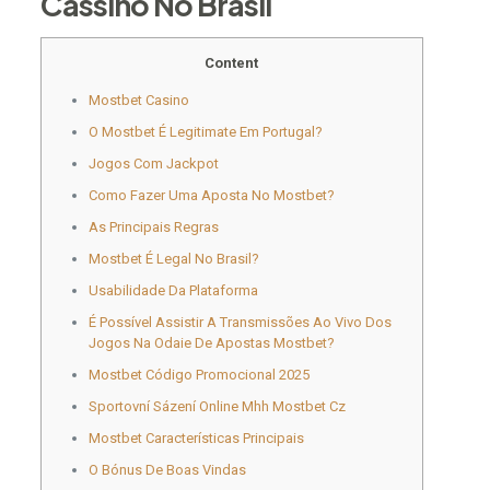
Cassino No Brasil
Content
Mostbet Casino
O Mostbet É Legitimate Em Portugal?
Jogos Com Jackpot
Como Fazer Uma Aposta No Mostbet?
As Principais Regras
Mostbet É Legal No Brasil?
Usabilidade Da Plataforma
É Possível Assistir A Transmissões Ao Vivo Dos
Jogos Na Odaie De Apostas Mostbet?
Mostbet Código Promocional 2025
Sportovní Sázení Online Mhh Mostbet Cz
Mostbet Características Principais
O Bónus De Boas Vindas