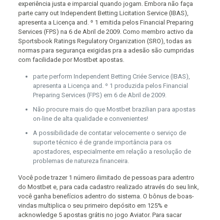
experiência justa e imparcial quando jogam. Embora não faça
parte carry out Independent Betting Licitation Service (IBAS),
apresenta a Licença and. º 1 emitida pelos Financial Preparing
Services (FPS) na 6 de Abril de 2009. Como membro activo da
Sportsbook Ratings Regulatory Organization (SRO), todas as
normas para segurança exigidas pra a adesão são cumpridas
com facilidade por Mostbet apostas.
parte perform Independent Betting Criée Service (IBAS),
apresenta a Licença and. º 1 produzida pelos Financial
Preparing Services (FPS) em 6 de Abril de 2009.
Não procure mais do que Mostbet brazilian para apostas
on-line de alta qualidade e convenientes!
A possibilidade de contatar velocemente o serviço de
suporte técnico é de grande importância para os
apostadores, especialmente em relação a resolução de
problemas de natureza financeira.
Você pode trazer 1 número ilimitado de pessoas para adentro
do Mostbet e, para cada cadastro realizado através do seu link,
você ganha benefícios adentro do sistema. O bônus de boas-
vindas multiplica o seu primeiro depósito em 125% e
acknowledge 5 apostas grátis no jogo Aviator. Para sacar