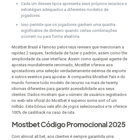
Cada um desses tipos apresenta seus próprios recursos e
estratégias adequados a diferentes modelos de
jogadores.
Isso permite que os jogadores ganhem uma quantia
significativa de dinheiro quando certas combinações
ocorrem ou para forma aleatória.
Mostbet Brasil é famoso pelos teus reviews que mencionam a
rapidez 2 saques, facilidade de fazer o padrón, assim como the
simplicidade da user interface. Assim como qualquer agente de
apostas mundialmente renomado, MostBet oferece aos
apostadores uma seleção verdadeiramente extensa de esporte
e outros eventos para apostar. A companhia Mostbet País e do
mundo fornece todo modelo de recurso na mais de twenty
idiomas diferentes para garantir acessibilidade aos seus
clientes. Dados mostram que u número de usuários registrados
no web-site oficial do Mostbet é superior some sort of um
milhão. Este bônus vale afin de jogos selecionados e te oferece
100% de cashback na caso de ruta.
Mostbet Código Promocional 2025
Com almost all bet, aos clientes é sempre garantida uma