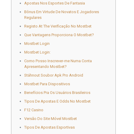
Apostas Nos Esportes De Fantasia
Bônus Em Virtude De Novatos E Jogadores
Regulares
Registo At The Verificação No Mostbet
Que Vantagens Proporciona O Mostbet?
Mostbet Login
Mostbet Login:
Como Posso Inscrever-me Numa Conta
Apresentando Mostbet?
Stáhnout Soubor Apk Pro Android
Mostbet Para Dispositivos
Benefícios Pra Os Usuários Brasileiros
Tipos De Apostas E Odds No Mostbet
F12 Casino
Versão Do Site Móvel Mostbet
Tipos De Apostas Esportivas