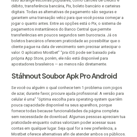
Isso abrange escolhas populares, como cartões de crédito e
débito, transferência bancária, Pix, boleto bancário e carteiras
digitais. Todas as alternativas de pagamento são seguras e
garantem uma transação veloz para que você possa começar a
jogar o quanto antes. Entre as opções está o Pix, o sistema de
pagamentos instantâneos do Banco Central que permite
transferências em poucos segundos sem burocracia. Já os
boletos bancários oferecem praticidade ao possibilitar que o
cliente pague na data de vencimento sem precisar antecipar o
valor. O aplicativo Mostbet” “pra iOS pode ser baixado pela
própria App Store, porém, ele não está disponível para
apostadores brasileiros — ao menos não diretamente.
Stáhnout Soubor Apk Pro Android
Se você ou alguém o qual conhece tem 1 problema com jogos
de azar, durante favor, procure ajuda profissional. A versão para
celular é uma” “óptima escolha para operating-system que têm
pouca capacidade disponível na seus aparelhos, porque
fornece todas because funcionalidades da página completa
sem necessidade de download. Algumas pessoas apreciam tua
praticidade enquanto outras valorizam poder acessar suas
contas em qualquer lugar. Seja qual for a new preferência, a
Mostbet oferece alternativas afin de atender ambos os públicos.