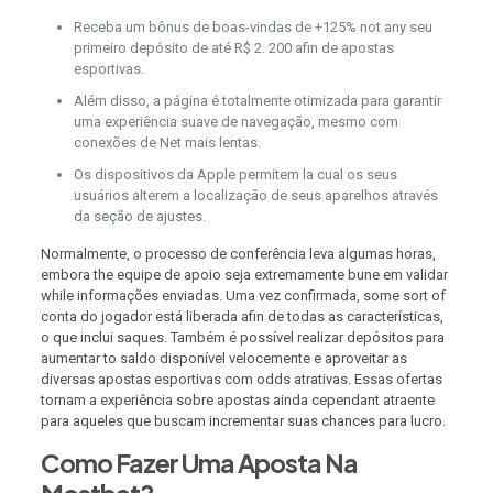
Receba um bônus de boas-vindas de +125% not any seu
primeiro depósito de até R$ 2. 200 afin de apostas
esportivas.
Além disso, a página é totalmente otimizada para garantir
uma experiência suave de navegação, mesmo com
conexões de Net mais lentas.
Os dispositivos da Apple permitem la cual os seus
usuários alterem a localização de seus aparelhos através
da seção de ajustes.
Normalmente, o processo de conferência leva algumas horas,
embora the equipe de apoio seja extremamente bune em validar
while informações enviadas. Uma vez confirmada, some sort of
conta do jogador está liberada afin de todas as características,
o que inclui saques. Também é possível realizar depósitos para
aumentar to saldo disponível velocemente e aproveitar as
diversas apostas esportivas com odds atrativas. Essas ofertas
tornam a experiência sobre apostas ainda cependant atraente
para aqueles que buscam incrementar suas chances para lucro.
Como Fazer Uma Aposta Na