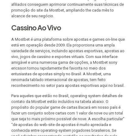
afiliados conseguem aprimorar continuamente suas técnicas de
promoção do site da Mostbet, ampliando the cada mês to
alcance de seu negócio.
Cassino Ao Vivo
A Mostbet é uma plataforma sobre apostas e games on-line que
está em operação desde 2009. Ela proporciona uma ampla
variedade de serviços, incluindo apostas esportivas, apostas ao
vivo, jogos de cassino e esportes virtuais. Com sua interface
amigável e uma numerosa gama de opções, a Mostbet sony
ericsson tornou rapidamente the favorita no meio dos
entusiastas de apostas simply no Brasil. A Mostbet, uma
renomada tablado internacional de apostas, tem feito
reconhecimento no setor para apostas esportivas aqui no brasil.
Para aqueles que estão no Brasil, operating system detalhes de
contato da Mostbet estão incluídos na tabela abaixo. O
propósito do popular game de cartas Bacará em nosso país é
fazer um conjunto sobre cartas com 1 valor de nove ou um total
que seja to mais próximo possível de nove. A escolha particular”
“de apostas do web-site de apostas é muito apreciada e
conhecida entre operating-system jogadores brasileiros. Se