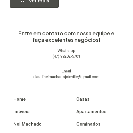
Ver mais
Entre em contato com nossa equipe e
faça excelentes negócios!
Whatsapp
(47) 99202-5701
Email
claudineimachadojoinville@gmail.com
Home
Casas
Imóveis
Apartamentos
Nei Machado
Geminados