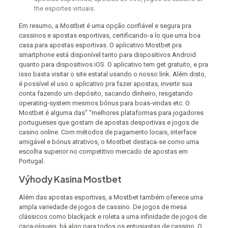
the esportes virtuais.
Em resumo, a Mostbet é uma opção confiável e segura pra
cassinos e apostas esportivas, certificando-a lo que uma boa
casa para apostas esportivas. O aplicativo Mostbet pra
smartphone está disponível tanto para dispositivos Android
quanto para dispositivos iOS. O aplicativo tem get gratuito, e pra
isso basta visitar o site estatal usando o nosso link. Além disto,
é possível el uso o aplicativo pra fazer apostas, invertir sua
conta fazendo um depósito, sacando dinheiro, resgatando
operating-system mesmos bônus para boas-vindas etc. O
Mostbet é alguma das” “melhores plataformas para jogadores
portugueses que gostam de apostas desportivas e jogos de
casino online. Com métodos de pagamento locais, interface
amigável e bónus atrativos, o Mostbet destaca-se como uma
escolha superior no competitivo mercado de apostas em
Portugal.
Výhody Kasina Mostbet
Além das apostas esportivas, a Mostbet também oferece uma
ampla variedade de jogos de cassino. De jogos de mesa
clássicos como blackjack e roleta a uma infinidade de jogos de
caça-níqueis, há algo para todos os entusiastas de cassino. O