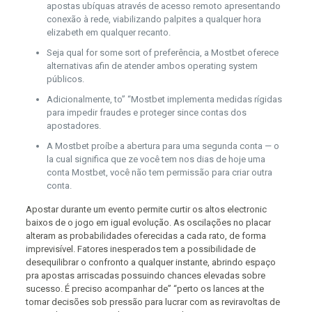
apostas ubíquas através de acesso remoto apresentando
conexão à rede, viabilizando palpites a qualquer hora
elizabeth em qualquer recanto.
Seja qual for some sort of preferência, a Mostbet oferece
alternativas afin de atender ambos operating system
públicos.
Adicionalmente, to” “Mostbet implementa medidas rígidas
para impedir fraudes e proteger since contas dos
apostadores.
A Mostbet proíbe a abertura para uma segunda conta — o
la cual significa que ze você tem nos dias de hoje uma
conta Mostbet, você não tem permissão para criar outra
conta.
Apostar durante um evento permite curtir os altos electronic
baixos de o jogo em igual evolução. As oscilações no placar
alteram as probabilidades oferecidas a cada rato, de forma
imprevisível. Fatores inesperados tem a possibilidade de
desequilibrar o confronto a qualquer instante, abrindo espaço
pra apostas arriscadas possuindo chances elevadas sobre
sucesso. É preciso acompanhar de” “perto os lances at the
tomar decisões sob pressão para lucrar com as reviravoltas de