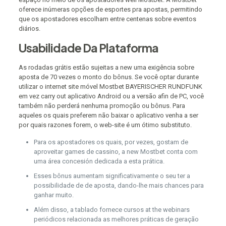
oferece inúmeras opções de esportes pra apostas, permitindo
que os apostadores escolham entre centenas sobre eventos
diários.
Usabilidade Da Plataforma
As rodadas grátis estão sujeitas a new uma exigência sobre
aposta de 70 vezes o monto do bônus. Se você optar durante
utilizar o internet site móvel Mostbet BAYERISCHER RUNDFUNK
em vez carry out aplicativo Android ou a versão afin de PC, você
também não perderá nenhuma promoção ou bônus. Para
aqueles os quais preferem não baixar o aplicativo venha a ser
por quais razones forem, o web-site é um ótimo substituto.
Para os apostadores os quais, por vezes, gostam de
aproveitar games de cassino, a new Mostbet conta com
uma área concesión dedicada a esta prática.
Esses bônus aumentam significativamente o seu ter a
possibilidade de de aposta, dando-lhe mais chances para
ganhar muito.
Além disso, a tablado fornece cursos at the webinars
periódicos relacionada as melhores práticas de geração