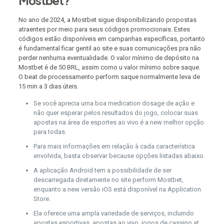
Mostbet?
No ano de 2024, a Mostbet sigue disponibilizando propostas
atraentes por meio para seus códigos promocionais. Estes
códigos estão disponíveis em campanhas específicas, portanto
é fundamental ficar gentil ao site e suas comunicações pra não
perder nenhuma eventualidade. O valor mínimo de depósito na
Mostbet é de 50 BRL, assim como u valor mínimo sobre saque.
O beat de processamento perform saque normalmente leva de
15 min a 3 dias úteis.
Se você aprecia uma boa medication dosage de ação e
não quer esperar pelos resultados do jogo, colocar suas
apostas na área de esportes ao vivo é a new melhor opção
para todas.
Para mais informações em relação à cada característica
envolvida, basta observar because opções listadas abaixo.
A aplicação Android tem a possibilidade de ser
descarregada diretamente no site perform Mostbet,
enquanto a new versão iOS está disponível na Application
Store.
Ela oferece uma ampla variedade de serviços, incluindo
apostas esportivas, apostas ao vivo, jogos de cassino at