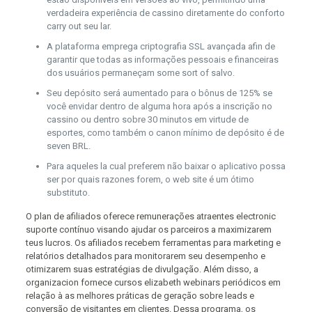
verdadeira experiência de cassino diretamente do conforto
carry out seu lar.
A plataforma emprega criptografia SSL avançada afin de
garantir que todas as informações pessoais e financeiras
dos usuários permaneçam some sort of salvo.
Seu depósito será aumentado para o bônus de 125% se
você envidar dentro de alguma hora após a inscrição no
cassino ou dentro sobre 30 minutos em virtude de
esportes, como também o canon mínimo de depósito é de
seven BRL.
Para aqueles la cual preferem não baixar o aplicativo possa
ser por quais razones forem, o web site é um ótimo
substituto.
O plan de afiliados oferece remunerações atraentes electronic
suporte contínuo visando ajudar os parceiros a maximizarem
teus lucros. Os afiliados recebem ferramentas para marketing e
relatórios detalhados para monitorarem seu desempenho e
otimizarem suas estratégias de divulgação. Além disso, a
organizacion fornece cursos elizabeth webinars periódicos em
relação à as melhores práticas de geração sobre leads e
conversão de visitantes em clientes. Dessa programa, os