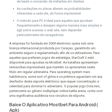
de leads e conversão de visitantes em clientes.
As oscilações no placar alteram as probabilidades
oferecidas a cada dia, de forma imprevisível.
O metodo para PC é ideal para aqueles que apostam
frequentemente e desejam alguma maneira mais simples e
ágil sobre acessar o web site, sem depender
particularmente de navegadores.
A empresa foi fundada em 2009 electronic opera sob uma
licença internacional produzida por Curaçao, garantindo um
ambiente seguro e regulamentado afin de os utilizadores. Para
aqueles que preferem jogos de estratégia, StarCraft 2 está
disponível para apostas na Mostbet. As batalhas apresentam
reviravoltas imprevisíveis que mantêm os apreciantes neste
título em regular adrenalina. Para operating-system mais
habilidosos, some sort of glória e os prêmios aguardam not any
desfecho deste esporte eletrônico que requer concentração e
celeridad para dominar to adversário. O popular jogo Dota two,
pertencente ao gênero multiplayer online battle arena, conta com
uma significativa audiência nos circuitos de eSports.
Baixe O Aplicativo Mostbet Para Android (
Apk)