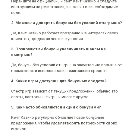
Перейдите на официальный сайт Кент Казино и следуйте
инструкциям по регистрации, заполнив все необходимые
поля.
2. Можно ли доверять бонусам без условий отыгрыша?
Да, Кент Казино работает прозрачно и в интересах своих
клиентов, предлагая честные условия.
3. Позволяют ли бонусы увеличивать шансы на
выигрыш?
Да, бонусы без условий отыгрыша значительно повышают
возможности использования выигранных средств.
4. Какие игры доступны для бонусных средств?
Спектр игр зависит от текущих предложений, обычно это
слоты, настольные игры и многое другое.
5. Как часто обновляются акции с бонусами?
Кент Казино регулярно обновляет свои бонусные
предложения, чтобы удовлетворять потребности своих
игроков.