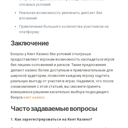
сложных условий
Реальная возможность увеличить депозит без
вложений
Привлечение большего количества участников на
платформу
Заключение
Бонусы у Кент Казино без условий отыгрыша
предоставляют игрокам возможность насладиться игрой
без лишних осложнений и рисков. Такие предложения
делают казино более доступным и привлекательным для
широкой аудитории, позволяя каждому игроку ощутить
реальную выгоду от участия в играх. Надеемся, что после
ознакомления с этой статьей, вы сможете принять
взвешенное решение касательно выбора подходящего
бонуса
кент казино
.
Часто задаваемые вопросы
1. Как зарегистрироваться на Кент Казино?