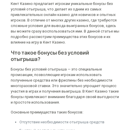
Кент Казино предлагает игрокам уникальные бонусы без
условий отыгрыша, что делает их одним из самых
привлекательных онлайн-казино для новичков и опытных
игроков. В отличие от многих других казино, где требуются
сложные условия для вывода выигранных бонусов, здесь
вы можете сразу воспользоваться ими. В данной статье мы
подробно рассмотрим преимущества этих бонусов и их
влияние на игру в Кент Казино.
Что такое бонусы без условий
отыгрыша?
Бонусы без условий отыгрыша — это специальные
промоакции, позволяющие игрокам использовать
полученные средства или фриспины без необходимости
многоразовой ставки. Это значительно упрощает процесс
участия в играх и получения выигрыша. В Кент Казино такие
бонусы привлекают внимание благодаря своей выгодности
и простоте использования.
Основные преимущества таких бонусов:
Отсутствие необходимости отыгрыша средств