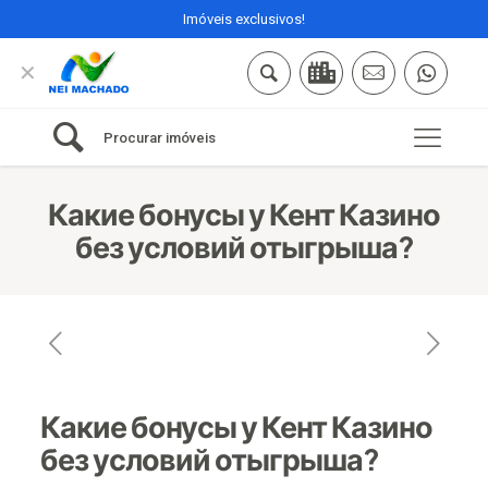
Imóveis exclusivos!
✕
Procurar imóveis
Какие бонусы у Кент Казино
без условий отыгрыша?
Какие бонусы у Кент Казино
без условий отыгрыша?