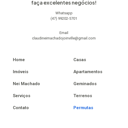
faça excelentes negócios!
Whatsapp
(47) 99202-5701
Email
claudineimachadojoinville@gmail.com
Home
Casas
Imóveis
Apartamentos
Nei Machado
Geminados
Serviços
Terrenos
Contato
Permutas