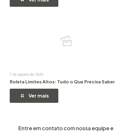
7 de agosto de 2026
Roleta Limites Altos: Tudo o Que Precisa Saber
Ver mais
Entre em contato com nossa equipe e