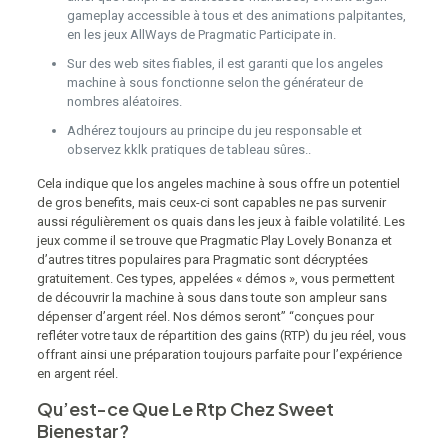
gameplay accessible à tous et des animations palpitantes,
en les jeux AllWays de Pragmatic Participate in.
Sur des web sites fiables, il est garanti que los angeles
machine à sous fonctionne selon the générateur de
nombres aléatoires.
Adhérez toujours au principe du jeu responsable et
observez kklk pratiques de tableau sûres..
Cela indique que los angeles machine à sous offre un potentiel
de gros benefits, mais ceux-ci sont capables ne pas survenir
aussi régulièrement os quais dans les jeux à faible volatilité. Les
jeux comme il se trouve que Pragmatic Play Lovely Bonanza et
d’autres titres populaires para Pragmatic sont décryptées
gratuitement. Ces types, appelées « démos », vous permettent
de découvrir la machine à sous dans toute son ampleur sans
dépenser d’argent réel. Nos démos seront” “conçues pour
refléter votre taux de répartition des gains (RTP) du jeu réel, vous
offrant ainsi une préparation toujours parfaite pour l’expérience
en argent réel.
Qu’est-ce Que Le Rtp Chez Sweet
Bienestar?