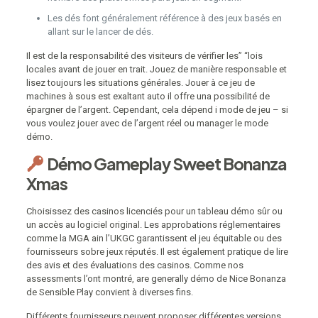
Les dés font généralement référence à des jeux basés en
allant sur le lancer de dés.
Il est de la responsabilité des visiteurs de vérifier les” “lois
locales avant de jouer en trait. Jouez de manière responsable et
lisez toujours les situations générales. Jouer à ce jeu de
machines à sous est exaltant auto il offre una possibilité de
épargner de l’argent. Cependant, cela dépend i mode de jeu – si
vous voulez jouer avec de l’argent réel ou manager le mode
démo.
Démo Gameplay Sweet Bonanza
Xmas
Choisissez des casinos licenciés pour un tableau démo sûr ou
un accès au logiciel original. Les approbations réglementaires
comme la MGA ain l’UKGC garantissent el jeu équitable ou des
fournisseurs sobre jeux réputés. Il est également pratique de lire
des avis et des évaluations des casinos. Comme nos
assessments l’ont montré, are generally démo de Nice Bonanza
de Sensible Play convient à diverses fins.
Différents fournisseurs peuvent proposer différentes versions