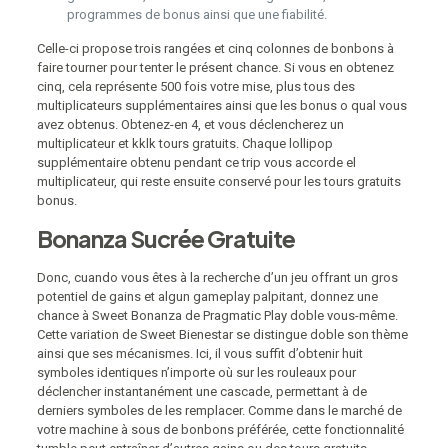
programmes de bonus ainsi que une fiabilité.
Celle-ci propose trois rangées et cinq colonnes de bonbons à
faire tourner pour tenter le présent chance. Si vous en obtenez
cinq, cela représente 500 fois votre mise, plus tous des
multiplicateurs supplémentaires ainsi que les bonus o qual vous
avez obtenus. Obtenez-en 4, et vous déclencherez un
multiplicateur et kklk tours gratuits. Chaque lollipop
supplémentaire obtenu pendant ce trip vous accorde el
multiplicateur, qui reste ensuite conservé pour les tours gratuits
bonus.
Bonanza Sucrée Gratuite
Donc, cuando vous êtes à la recherche d’un jeu offrant un gros
potentiel de gains et algun gameplay palpitant, donnez une
chance à Sweet Bonanza de Pragmatic Play doble vous-même.
Cette variation de Sweet Bienestar se distingue doble son thème
ainsi que ses mécanismes. Ici, il vous suffit d’obtenir huit
symboles identiques n’importe où sur les rouleaux pour
déclencher instantanément une cascade, permettant à de
derniers symboles de les remplacer. Comme dans le marché de
votre machine à sous de bonbons préférée, cette fonctionnalité