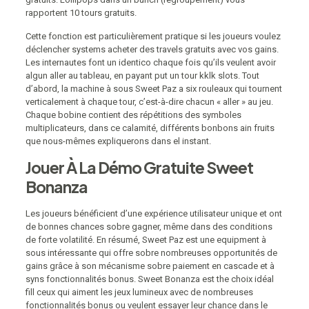
rapportent 10 tours gratuits.
Cette fonction est particulièrement pratique si les joueurs voulez
déclencher systems acheter des travels gratuits avec vos gains.
Les internautes font un identico chaque fois qu’ils veulent avoir
algun aller au tableau, en payant put un tour kklk slots. Tout
d’abord, la machine à sous Sweet Paz a six rouleaux qui tournent
verticalement à chaque tour, c’est-à-dire chacun « aller » au jeu.
Chaque bobine contient des répétitions des symboles
multiplicateurs, dans ce calamité, différents bonbons ain fruits
que nous-mêmes expliquerons dans el instant.
Jouer À La Démo Gratuite Sweet
Bonanza
Les joueurs bénéficient d’une expérience utilisateur unique et ont
de bonnes chances sobre gagner, même dans des conditions
de forte volatilité. En résumé, Sweet Paz est une equipment à
sous intéressante qui offre sobre nombreuses opportunités de
gains grâce à son mécanisme sobre paiement en cascade et à
syns fonctionnalités bonus. Sweet Bonanza est the choix idéal
fill ceux qui aiment les jeux lumineux avec de nombreuses
fonctionnalités bonus ou veulent essayer leur chance dans le