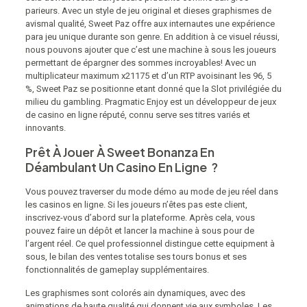
parieurs. Avec un style de jeu original et dieses graphismes de
avismal qualité, Sweet Paz offre aux internautes une expérience
para jeu unique durante son genre. En addition à ce visuel réussi,
nous pouvons ajouter que c’est une machine à sous les joueurs
permettant de épargner des sommes incroyables! Avec un
multiplicateur maximum x21175 et d’un RTP avoisinant les 96, 5
%, Sweet Paz se positionne etant donné que la Slot privilégiée du
milieu du gambling. Pragmatic Enjoy est un développeur de jeux
de casino en ligne réputé, connu serve ses titres variés et
innovants.
Prêt À Jouer À Sweet Bonanza En
Déambulant Un Casino En Ligne ?
Vous pouvez traverser du mode démo au mode de jeu réel dans
les casinos en ligne. Si les joueurs n’êtes pas este client,
inscrivez-vous d’abord sur la plateforme. Après cela, vous
pouvez faire un dépôt et lancer la machine à sous pour de
l’argent réel. Ce quel professionnel distingue cette equipment à
sous, le bilan des ventes totalise ses tours bonus et ses
fonctionnalités de gameplay supplémentaires.
Les graphismes sont colorés ain dynamiques, avec des
animations de haute qualité qui donnent vie aux symboles. Les