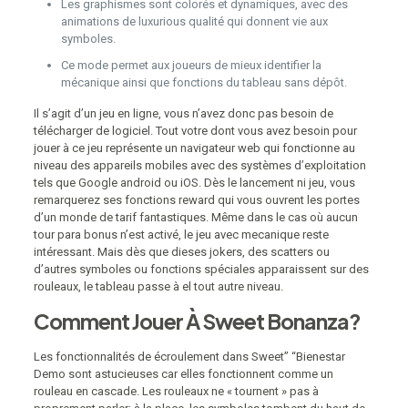
Les graphismes sont colorés et dynamiques, avec des
animations de luxurious qualité qui donnent vie aux
symboles.
Ce mode permet aux joueurs de mieux identifier la
mécanique ainsi que fonctions du tableau sans dépôt.
Il s’agit d’un jeu en ligne, vous n’avez donc pas besoin de
télécharger de logiciel. Tout votre dont vous avez besoin pour
jouer à ce jeu représente un navigateur web qui fonctionne au
niveau des appareils mobiles avec des systèmes d’exploitation
tels que Google android ou iOS. Dès le lancement ni jeu, vous
remarquerez ses fonctions reward qui vous ouvrent les portes
d’un monde de tarif fantastiques. Même dans le cas où aucun
tour para bonus n’est activé, le jeu avec mecanique reste
intéressant. Mais dès que dieses jokers, des scatters ou
d’autres symboles ou fonctions spéciales apparaissent sur des
rouleaux, le tableau passe à el tout autre niveau.
Comment Jouer À Sweet Bonanza?
Les fonctionnalités de écroulement dans Sweet” “Bienestar
Demo sont astucieuses car elles fonctionnent comme un
rouleau en cascade. Les rouleaux ne « tournent » pas à