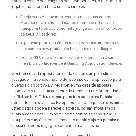
por uma equipe de designers bem competentes, o que torna a
jogabilidade por parte do usuário simples.
Esteja certo de que most wager tem as suas costas –
Mostbet oficial são certificados e fornecem 1 serviço
transparente os quais promete justiça some sort of todos
os seus utilizadores.
A primeira parte contém os resultados mais importantes,
tais como a new pontuação final, totais e handicaps.
Desde 2009 que prestam serviços de confiança e são
membros do Independent Gambling Adjudication Service.
Mostbet convida apostadores a fazer apostas pelo site no
navegador, na versão mobile do web site ou no aplicativo para
diversos dispositivos. A Mostbet é uma casa de apostas
esportivas o qual atua no mercado desde 2009, é propriedade
da Bizbon N. V. E deu os teus primeiros passos na Rússia —
porém, foi muito além da Europa possuindo o passar dos anos.
Estes dados podem parecer discretos, porém, mostram os
quais a casa possui um nome some sort of zelar no lugar. O
croupier excursión a roleta enquanto a bola viaja é a premissa
básica de todos os jogos sobre roleta de cassino.