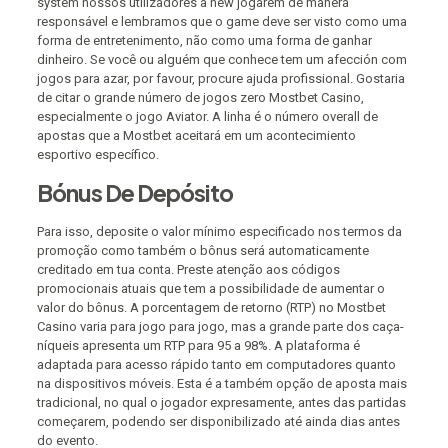
system nossos utilizadores a new jogarem de manera
responsável e lembramos que o game deve ser visto como uma
forma de entretenimento, não como uma forma de ganhar
dinheiro. Se você ou alguém que conhece tem um afección com
jogos para azar, por favour, procure ajuda profissional. Gostaria
de citar o grande número de jogos zero Mostbet Casino,
especialmente o jogo Aviator. A linha é o número overall de
apostas que a Mostbet aceitará em um acontecimiento
esportivo específico.
Bónus De Depósito
Para isso, deposite o valor mínimo especificado nos termos da
promoção como também o bônus será automaticamente
creditado em tua conta. Preste atenção aos códigos
promocionais atuais que tem a possibilidade de aumentar o
valor do bônus. A porcentagem de retorno (RTP) no Mostbet
Casino varia para jogo para jogo, mas a grande parte dos caça-
níqueis apresenta um RTP para 95 a 98%. A plataforma é
adaptada para acesso rápido tanto em computadores quanto
na dispositivos móveis. Esta é a também opção de aposta mais
tradicional, no qual o jogador expresamente, antes das partidas
começarem, podendo ser disponibilizado até ainda dias antes
do evento.