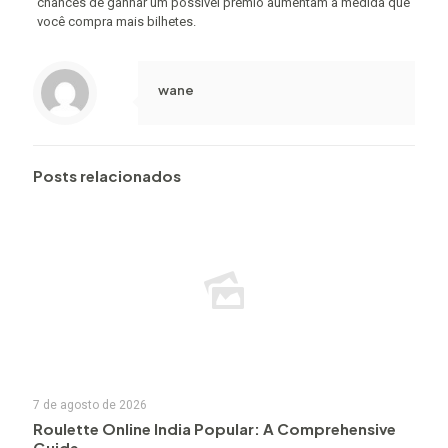
chances de ganhar um possível prêmio aumentam à medida que
você compra mais bilhetes.
wane
Posts relacionados
7 de agosto de 2026
Roulette Online India Popular: A Comprehensive
Guide