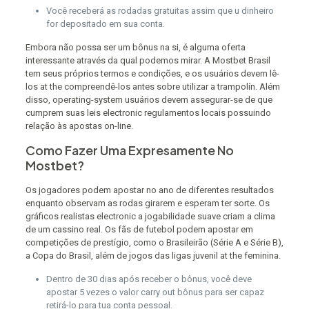
Você receberá as rodadas gratuitas assim que u dinheiro
for depositado em sua conta.
Embora não possa ser um bônus na si, é alguma oferta
interessante através da qual podemos mirar. A Mostbet Brasil
tem seus próprios termos e condições, e os usuários devem lê-
los at the compreendê-los antes sobre utilizar a trampolín. Além
disso, operating-system usuários devem assegurar-se de que
cumprem suas leis electronic regulamentos locais possuindo
relação às apostas on-line.
Como Fazer Uma Expresamente No
Mostbet?
Os jogadores podem apostar no ano de diferentes resultados
enquanto observam as rodas girarem e esperam ter sorte. Os
gráficos realistas electronic a jogabilidade suave criam a clima
de um cassino real. Os fãs de futebol podem apostar em
competições de prestígio, como o Brasileirão (Série A e Série B),
a Copa do Brasil, além de jogos das ligas juvenil at the feminina.
Dentro de 30 dias após receber o bônus, você deve
apostar 5 vezes o valor carry out bônus para ser capaz
retirá-lo para tua conta pessoal.