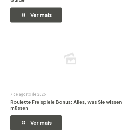
Ver mais
7 de agosto de 2026
Roulette Freispiele Bonus: Alles, was Sie wissen
müssen
Ver mais