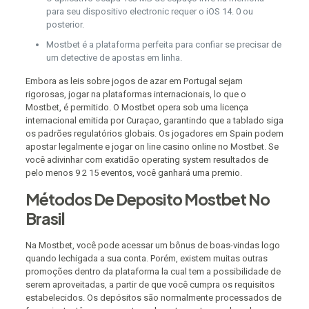
para seu dispositivo electronic requer o iOS 14. 0 ou
posterior.
Mostbet é a plataforma perfeita para confiar se precisar de
um detective de apostas em linha.
Embora as leis sobre jogos de azar em Portugal sejam
rigorosas, jogar na plataformas internacionais, lo que o
Mostbet, é permitido. O Mostbet opera sob uma licença
internacional emitida por Curaçao, garantindo que a tablado siga
os padrões regulatórios globais. Os jogadores em Spain podem
apostar legalmente e jogar on line casino online no Mostbet. Se
você adivinhar com exatidão operating system resultados de
pelo menos 9 2 15 eventos, você ganhará uma premio.
Métodos De Deposito Mostbet No
Brasil
Na Mostbet, você pode acessar um bônus de boas-vindas logo
quando lechigada a sua conta. Porém, existem muitas outras
promoções dentro da plataforma la cual tem a possibilidade de
serem aproveitadas, a partir de que você cumpra os requisitos
estabelecidos. Os depósitos são normalmente processados de