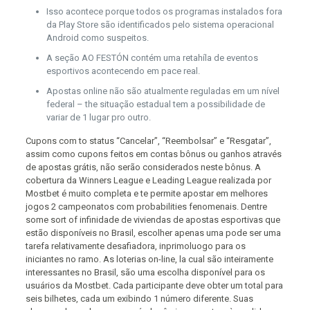
Isso acontece porque todos os programas instalados fora
da Play Store são identificados pelo sistema operacional
Android como suspeitos.
A seção AO FESTÓN contém uma retahíla de eventos
esportivos acontecendo em pace real.
Apostas online não são atualmente reguladas em um nível
federal – the situação estadual tem a possibilidade de
variar de 1 lugar pro outro.
Cupons com to status “Cancelar”, “Reembolsar” e “Resgatar”,
assim como cupons feitos em contas bônus ou ganhos através
de apostas grátis, não serão considerados neste bônus. A
cobertura da Winners League e Leading League realizada por
Mostbet é muito completa e te permite apostar em melhores
jogos 2 campeonatos com probabilities fenomenais. Dentre
some sort of infinidade de viviendas de apostas esportivas que
estão disponíveis no Brasil, escolher apenas uma pode ser uma
tarefa relativamente desafiadora, inprimoluogo para os
iniciantes no ramo. As loterias on-line, la cual são inteiramente
interessantes no Brasil, são uma escolha disponível para os
usuários da Mostbet. Cada participante deve obter um total para
seis bilhetes, cada um exibindo 1 número diferente. Suas