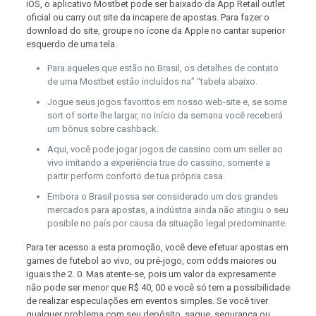
iOS, o aplicativo Mostbet pode ser baixado da App Retail outlet
oficial ou carry out site da incapere de apostas. Para fazer o
download do site, groupe no ícone da Apple no cantar superior
esquerdo de uma tela.
Para aqueles que estão no Brasil, os detalhes de contato
de uma Mostbet estão incluídos na” “tabela abaixo.
Jogue seus jogos favoritos em nosso web-site e, se some
sort of sorte lhe largar, no início da semana você receberá
um bônus sobre cashback.
Aqui, você pode jogar jogos de cassino com um seller ao
vivo imitando a experiência true do cassino, somente a
partir perform conforto de tua própria casa.
Embora o Brasil possa ser considerado um dos grandes
mercados para apostas, a indústria ainda não atingiu o seu
posible no país por causa da situação legal predominante.
Para ter acesso a esta promoção, você deve efetuar apostas em
games de futebol ao vivo, ou pré-jogo, com odds maiores ou
iguais the 2. 0. Mas atente-se, pois um valor da expresamente
não pode ser menor que R$ 40, 00 e você só tem a possibilidade
de realizar especulações em eventos simples. Se você tiver
qualquer problema com seu depósito, saque, segurança ou