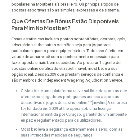
populares na Mostbet País brasileiro. Os principais tipos de
apostas esportivas são as simples, expressas e de sistema.
Que Ofertas De Bónus Estão Disponíveis
Para Mim No Mostbet?
Essas estatísticas incluem pontos sobre vitórias, derrotas, gols,
adversários at the outras ocasiões seja para jogadores
particulares quanto para equipes inteiras. Tudo isso é feito em
virtude de armar você com o conhecimento necessário para
fazer apostas mais bem sucedidas. Ao procurar 1 agente de
apostas online certificado elizabeth fiável, most bet é a sua
opção ideal. Desde 2009 que prestam serviços de confiança e
são membros do Independent Wagering Adjudication Service.
O Mostbet é uma plataforma universal líder de apostas que
oferece aos jogadores portugueses acesso a apostas
desportivas e jogos de casino online.” “[newline]A empresa
foi fundada em 2009 at the opera sob uma licença
internacional emitida por Curaçao, garantindo um ambiente
en paz e regulamentado para os utilizadores.
Most bet leva a segurança extremamente a sério, com as
suas intrincadas medidas de segurança.