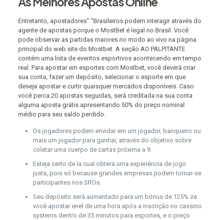
As Melhores Apostas Online
Entretanto, apostadores” “Brasileiros podem interagir através do
agente de apostas porque o MostBet é legal no Brasil. Você
pode observar as partidas maiores no modo ao vivo na página
principal do web site do Mostbet. A seção AO PALPITANTE
contém uma lista de eventos esportivos acontecendo em tempo
real. Para apostar em esportes com Mostbet, você deverá criar
sua conta, fazer um depósito, selecionar o esporte em que
deseja apostar e curtir quaisquer mercados disponíveis. Caso
você perca 20 apostas seguidas, será creditada na sua conta
alguma aposta grátis apresentando 50% do preço nominal
médio para seu saldo perdido.
Os jogadores podem envidar em um jogador, banqueiro ou
mais um jogador para ganhar, através do objetivo sobre
coletar uma cuerpo de cartas próxima a 9.
Esteja certo de la cual obterá uma experiência de jogo
justa, pois só because grandes empresas podem tornar-se
participantes nos SROs.
Seu depósito será aumentado para um bônus de 125% ze
você apostar enel de uma hora após a inscrição no cassino
systems dentro de 35 minutos para esportes, e o preço