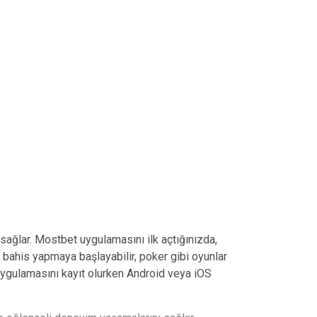
ğlar. Mostbet uygulamasını ilk açtığınızda,
bahis yapmaya başlayabilir, poker gibi oyunlar
uygulamasını kayıt olurken Android veya iOS