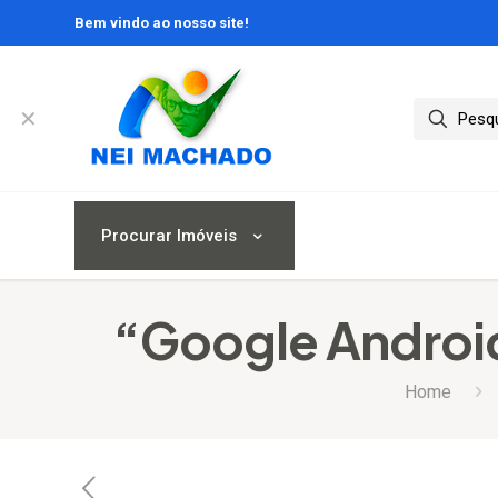
Bem vindo ao nosso site!
✕
Procurar Imóveis
“Google Android
Home