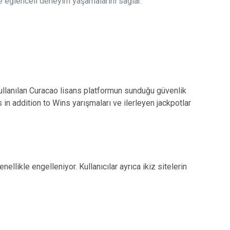
ve eğlenceli deneyim yaşamalarını sağlar.
.
ullanılan Curacao lisans platformun sunduğu güvenlik
in addition to Wins yarışmaları ve ilerleyen jackpotlar
likle engelleniyor. Kullanıcılar ayrıca ikiz sitelerin