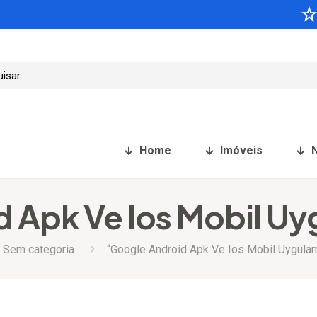
Home
Imóveis
 Apk Ve Ios Mobil Uyg
Sem categoria
“Google Android Apk Ve Ios Mobil Uygulam