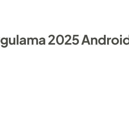
ulama 2025 Android O