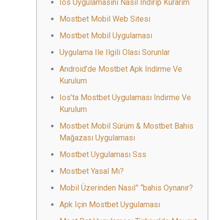
Ios Uygulamasını Nasıl Indirip Kurarım
Mostbet Mobil Web Sitesi
Mostbet Mobil Uygulaması
Uygulama Ile Ilgili Olası Sorunlar
Android’de Mostbet Apk Indirme Ve
Kurulum
Ios’ta Mostbet Uygulaması Indirme Ve
Kurulum
Mostbet Mobil Sürüm & Mostbet Bahis
Mağazası Uygulaması
Mostbet Uygulaması Sss
Mostbet Yasal Mı?
Mobil Üzerinden Nasıl” “bahis Oynanır?
Apk Için Mostbet Uygulaması