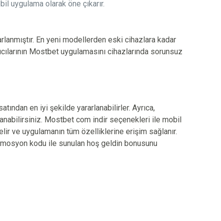
il uygulama olarak öne çıkarır.
rlanmıştır. En yeni modellerden eski cihazlara kadar
nıcılarının Mostbet uygulamasını cihazlarında sorunsuz
tından en iyi şekilde yararlanabilirler. Ayrıca,
nabilirsiniz. Mostbet com indir seçenekleri ile mobil
lir ve uygulamanın tüm özelliklerine erişim sağlanır.
Promosyon kodu ile sunulan hoş geldin bonusunu