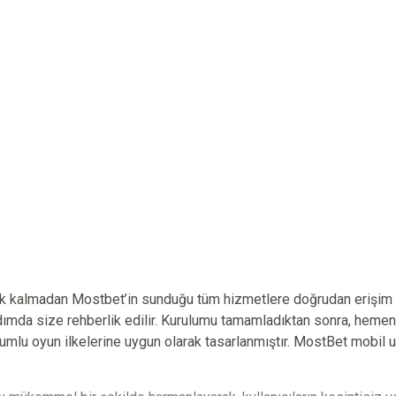
k kalmadan Mostbet’in sunduğu tüm hizmetlere doğrudan erişim sa
ımda size rehberlik edilir. Kurulumu tamamladıktan sonra, hemen 
rumlu oyun ilkelerine uygun olarak tasarlanmıştır. MostBet mobil 