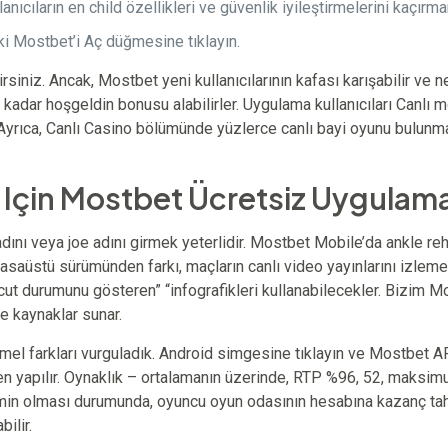
nıcıların en child özellikleri ve güvenlik iyileştirmelerini kaçırm
ki Mostbet’i Aç düğmesine tıklayın.
irsiniz. Ancak, Mostbet yeni kullanıcılarının kafası karışabilir ve
e kadar hoşgeldin bonusu alabilirler. Uygulama kullanıcıları Canlı
er. Ayrıca, Canlı Casino bölümünde yüzlerce canlı bayi oyunu bulunma
s Için Mostbet Ücretsiz Uygulam
in adını veya joe adını girmek yeterlidir. Mostbet Mobile’da ankle
masaüstü sürümünden farkı, maçların canlı video yayınlarını izle
cut durumunu gösteren” “infografikleri kullanabilecekler. Bizim Mo
e kaynaklar sunar.
emel farkları vurguladık. Android simgesine tıklayın ve Mostbet A
den yapılır. Oynaklık – ortalamanın üzerinde, RTP %96, 52, maksi
tahmin olması durumunda, oyuncu oyun odasının hesabına kazanç t
ilir.