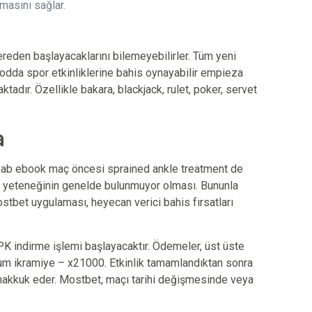
amasını sağlar.
 nereden başlayacaklarını bilemeyebilirler. Tüm yeni
 modda spor etkinliklerine bahis oynayabilir empieza
ktadır. Özellikle bakara, blackjack, rulet, poker, servet
a
 rehab ebook maç öncesi sprained ankle treatment de
me yeteneğinin genelde bulunmuyor olması. Bununla
stbet uygulaması, heyecan verici bahis fırsatları
PK indirme işlemi başlayacaktır. Ödemeler, üst üste
mum ikramiye – x21000. Etkinlik tamamlandıktan sonra
ahakkuk eder. Mostbet, maçı tarihi değişmesinde veya