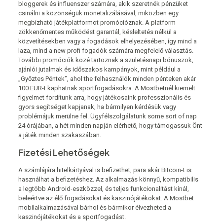
bloggerek és influenszer számára, akik szeretnék pénzüket
csinálni a közönségük monetalizálásával, miközben egy
megbízható játékplatformot promócióznak. A platform
zökkenőmentes működést garantál, késleltetés nélkül a
közvetítésekben vagy a fogadások elhelyezésében, így mind a
laza, mind a new profi fogadók számára megfelelő választás.
További promóciók közé tartoznak a születésnapi bónuszok,
ajánlói jutalmak és időszakos kampányok, mint például a
„Győztes Péntek”, ahol the felhasználók minden pénteken akár
100 EUR-t kaphatnak sportfogadásokra. A Mostbetnél kiemelt
figyelmet fordítunk arra, hogy játékosaink professzionális és
gyors segítséget kapjanak, ha bármilyen kérdésük vagy
problémájuk merülne fel. Ügyfélszolgálatunk some sort of nap
24 órájában, a hét minden napján elérhető, hogy támogassuk Önt
a játék minden szakaszában.
Fizetési Lehetőségek
A számlájára hitelkártyával is befizethet, para akár Bitcoin-t is
használhat a befizetéshez. Az alkalmazás könnyű, kompatibilis
a legtöbb Android-eszközzel, és teljes funkcionalitást kínál,
beleértve az élő fogadásokat és kaszinójátékokat. A Mostbet
mobilalkalmazásával bárhol és bármikor élvezheted a
kaszinójátékokat és a sportfogadást.