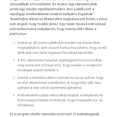
visszaállítják a hozzáférést. Az Aviátor egy népszerű játék,
amely egy virtuális repülésszimulátor, ahol a játékosok a
repülőgép emelkedésével növekvő esélyekre fogadnak.”
“[newline]Ha eléred az általad előre meghatározott limitet, a kaszi
nem engedi, hogy tovább játssz. Egy másik típusú korátozással
zidovudine tudod szabályozni, hogy mennyi időt töltesz a
platformon.
Ezeket az élő osztós játékokat minden top kaszinóban
megtalálhatod, amit viszont fontos hozzátenni, hogy az élő
játékokat nem lehet ingyenes formában kipróbálni.
A KYC ellenőrzési folyamat segítségével bizonyosodhat
meg some sort of kaszi arról, hogy minden a vonatkozó
törvények szerint történik-e.
Szintén a kifizetési időhöz tartozik hozzá az will be, hogy
az első alkalommal számíthatsz rá, hogy több időt vesz
igénybe a new valódi nyeremény igénylése.
A Mostbetnél széles választékát kínáljuk a kényelmes és
biztonságos fizetési módoknak, hogy könnyedén be- és
kifizethess.
Ez a program ideális választás some sort of marketingesek,