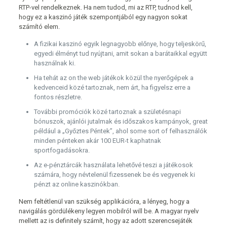
RTP-vel rendelkeznek. Ha nem tudod, mi az RTP, tudnod kell,
hogy ez a kaszinó játék szempontjából egy nagyon sokat
számító elem.
A fizikai kaszinó egyik legnagyobb előnye, hogy teljeskörű,
egyedi élményt tud nyújtani, amit sokan a barátaikkal együtt
használnak ki.
Ha tehát az on the web játékok közül the nyerőgépek a
kedvenceid közé tartoznak, nem árt, ha figyelsz erre a
fontos részletre.
További promóciók közé tartoznak a születésnapi
bónuszok, ajánlói jutalmak és időszakos kampányok, great
például a „Győztes Péntek”, ahol some sort of felhasználók
minden pénteken akár 100 EUR-t kaphatnak
sportfogadásokra.
Az e-pénztárcák használata lehetővé teszi a játékosok
számára, hogy névtelenül fizessenek be és vegyenek ki
pénzt az online kaszinókban.
Nem feltétlenül van szükség applikációra, a lényeg, hogy a
navigálás gördülékeny legyen mobilról will be. A magyar nyelv
mellett az is definitely számít, hogy az adott szerencsejáték