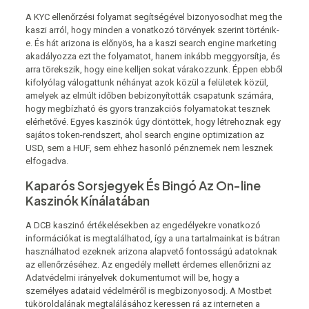
A KYC ellenőrzési folyamat segítségével bizonyosodhat meg the
kaszi arról, hogy minden a vonatkozó törvények szerint történik-
e. És hát arizona is előnyös, ha a kaszi search engine marketing
akadályozza ezt the folyamatot, hanem inkább meggyorsítja, és
arra törekszik, hogy eine kelljen sokat várakozzunk. Éppen ebből
kifolyólag válogattunk néhányat azok közül a felületek közül,
amelyek az elmúlt időben bebizonyították csapatunk számára,
hogy megbízható és gyors tranzakciós folyamatokat tesznek
elérhetővé. Egyes kaszinók úgy döntöttek, hogy létrehoznak egy
sajátos token-rendszert, ahol search engine optimization az
USD, sem a HUF, sem ehhez hasonló pénznemek nem lesznek
elfogadva.
Kaparós Sorsjegyek És Bingó Az On-line
Kaszinók Kínálatában
A DCB kaszinó értékelésekben az engedélyekre vonatkozó
információkat is megtalálhatod, így a una tartalmainkat is bátran
használhatod ezeknek arizona alapvető fontosságú adatoknak
az ellenőrzéséhez. Az engedély mellett érdemes ellenőrizni az
Adatvédelmi irányelvek dokumentumot will be, hogy a
személyes adataid védelméről is megbizonyosodj. A Mostbet
tüköroldalának megtalálásához keressen rá az interneten a