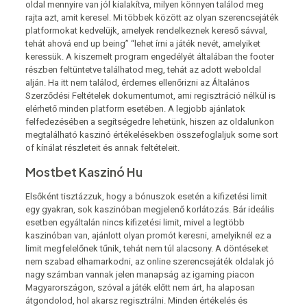
oldal mennyire van jól kialakítva, milyen könnyen találod meg
rajta azt, amit keresel. Mi többek között az olyan szerencsejáték
platformokat kedvelüjk, amelyek rendelkeznek kereső sávval,
tehát ahová end up being” “lehet írni a játék nevét, amelyiket
keressük. A kiszemelt program engedélyét általában the footer
részben feltüntetve találhatod meg, tehát az adott weboldal
alján. Ha itt nem találod, érdemes ellenőrizni az Általános
Szerződési Feltételek dokumentumot, ami regisztráció nélkül is
elérhető minden platform esetében. A legjobb ajánlatok
felfedezésében a segítségedre lehetünk, hiszen az oldalunkon
megtalálható kaszinó értékelésekben összefoglaljuk some sort
of kínálat részleteit és annak feltételeit.
Mostbet Kaszinó Hu
Elsőként tisztázzuk, hogy a bónuszok esetén a kifizetési limit
egy gyakran, sok kaszinóban megjelenő korlátozás. Bár ideális
esetben egyáltalán nincs kifizetési limit, mivel a legtöbb
kaszinóban van, ajánlott olyan promót keresni, amelyiknél ez a
limit megfelelőnek tűnik, tehát nem túl alacsony. A döntéseket
nem szabad elhamarkodni, az online szerencsejáték oldalak jó
nagy számban vannak jelen manapság az igaming piacon
Magyarországon, szóval a játék előtt nem árt, ha alaposan
átgondolod, hol akarsz regisztrálni. Minden értékelés és