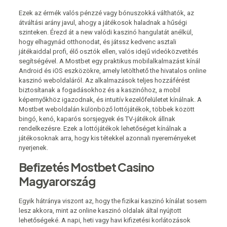
Ezek az érmék valós pénzzé vagy bónuszokká válthatók, az
átváltási arány javul, ahogy a játékosok haladnak a hűségi
szinteken. Érezd át a new valódi kaszinó hangulatát anélkül,
hogy elhagynád otthonodat, és játssz kedvenc asztali
játékaiddal profi, élő osztók ellen, valós idejű videóközvetítés
segítségével. A Mostbet egy praktikus mobilalkalmazást kínál
Android és iOS eszközökre, amely letölthető the hivatalos online
kaszinó weboldaláról. Az alkalmazások teljes hozzáférést
biztosítanak a fogadásokhoz és a kaszinóhoz, a mobil
képernyőkhöz igazodnak, és intuitív kezelőfelületet kínálnak. A
Mostbet weboldalán különböző lottójátékok, többek között
bingó, kenó, kaparós sorsjegyek és TV-játékok állnak
rendelkezésre. Ezek a lottójátékok lehetőséget kínálnak a
játékosoknak arra, hogy kis tétekkel azonnali nyereményeket
nyerjenek.
Befizetés Mostbet Casino
Magyarország
Egyik hátránya viszont az, hogy the fizikai kaszinó kínálat sosem
lesz akkora, mint az online kaszinó oldalak által nyújtott
lehetőségeké. A napi, heti vagy havi kifizetési korlátozások