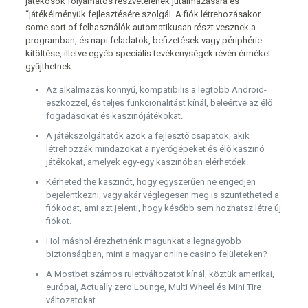
játékosok folyamatos részvételének jutalmazására és”
“játékélményük fejlesztésére szolgál. A fiók létrehozásakor
some sort of felhasználók automatikusan részt vesznek a
programban, és napi feladatok, befizetések vagy périphérie
kitöltése, illetve egyéb speciális tevékenységek révén érméket
gyűjthetnek.
Az alkalmazás könnyű, kompatibilis a legtöbb Android-
eszközzel, és teljes funkcionalitást kínál, beleértve az élő
fogadásokat és kaszinójátékokat.
A játékszolgáltatók azok a fejlesztő csapatok, akik
létrehozzák mindazokat a nyerőgépeket és élő kaszinó
játékokat, amelyek egy-egy kaszinóban elérhetőek.
Kérheted the kaszinót, hogy egyszerűen ne engedjen
bejelentkezni, vagy akár véglegesen meg is szüntetheted a
fiókodat, ami azt jelenti, hogy később sem hozhatsz létre új
fiókot.
Hol máshol érezhetnénk magunkat a legnagyobb
biztonságban, mint a magyar online casino felületeken?
A Mostbet számos rulettváltozatot kínál, köztük amerikai,
európai, Actually zero Lounge, Multi Wheel és Mini Tire
változatokat.