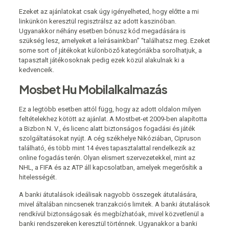
Ezeket az ajánlatokat csak úgy igényelheted, hogy előtte a mi
linkünkön keresztül regisztrálsz az adott kaszinóban.
Ugyanakkor néhány esetben bónusz kód megadására is
szükség lesz, amelyeket a leírásainkban” “találhatsz meg. Ezeket
some sort of játékokat különböző kategóriákba sorolhatjuk, a
tapasztalt játékosoknak pedig ezek közül alakulnak ki a
kedvenceik.
Mosbet Hu Mobilalkalmazás
Ez a legtöbb esetben attól függ, hogy az adott oldalon milyen
feltételekhez kötött az ajánlat. A Mostbet-et 2009-ben alapította
a Bizbon N. V., és licenc alatt biztonságos fogadási és játék
szolgáltatásokat nyújt. A cég székhelye Nikóziában, Cipruson
található, és több mint 14 éves tapasztalattal rendelkezik az
online fogadás terén. Olyan elismert szervezetekkel, mint az
NHL, a FIFA és az ATP áll kapcsolatban, amelyek megerősítik a
hitelességét.
A banki átutalások ideálisak nagyobb összegek átutalására,
mivel általában nincsenek tranzakciós limitek. A banki átutalások
rendkívül biztonságosak és megbízhatóak, mivel közvetlenül a
banki rendszereken keresztül történnek. Ugyanakkor a banki