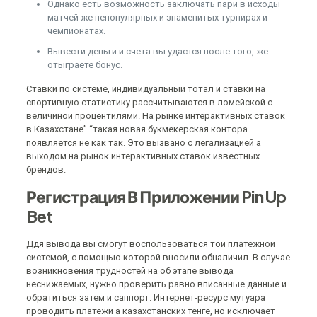
Однако есть возможность заключать пари в исходы
матчей же непопулярных и знаменитых турнирах и
чемпионатах.
Вывести деньги и счета вы удастся после того, же
отыграете бонус.
Ставки по системе, индивидуальный тотал и ставки на
спортивную статистику рассчитываются в ломейской с
величиной процентилями. На рынке интерактивных ставок
в Казахстане” “такая новая букмекерская контора
появляется не как так. Это вызвано с легализацией а
выходом на рынок интерактивных ставок известных
брендов.
Регистрация В Приложении Pin Up
Bet
Ддя вывода вы смогут воспользоваться той платежной
системой, с помощью которой вносили обналичил. В случае
возникновения трудностей на об этапе вывода
неснижаемых, нужно проверить равно вписанные данные и
обратиться затем и саппорт. Интернет-ресурс мутуара
проводить платежи а казахстанских тенге, но исключает