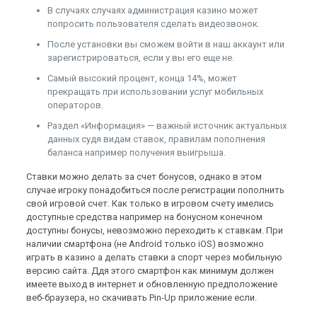
В случаях случаях администрация казино может
попросить пользователя сделать видеозвонок.
После установки вы сможем войти в наш аккаунт или
зарегистрироваться, если у вы его еще не.
Самый высокий процент, конца 14%, может
прекращать при использовании услуг мобильных
операторов.
Раздел «Информация» — важный источник актуальных
данных судя видам ставок, правилам пополнения
баланса например получения выигрыша.
Ставки можно делать за счет бонусов, однако в этом
случае игроку понадобиться после регистрации пополнить
свой игровой счет. Как только в игровом счету имелись
доступные средства например на бонусном конечном
доступны бонусы, невозможно переходить к ставкам. При
наличии смартфона (не Android только iOS) возможно
играть в казино а делать ставки а спорт через мобильную
версию сайта. Ддя этого смартфон как минимум должен
имеете выход в интернет и обновленную предположение
веб-браузера, но скачивать Pin-Up приложение если.