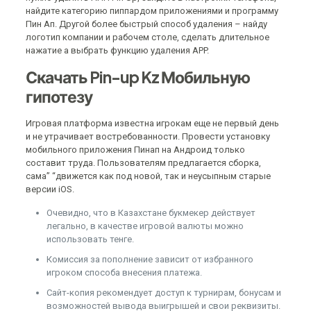
найдите категорию пиппардом приложениями и программу
Пин Ап. Другой более быстрый способ удаления – найду
логотип компании и рабочем столе, сделать длительное
нажатие а выбрать функцию удаления APP.
Скачать Pin-up Kz Мобильную
гипотезу
Игровая платформа известна игрокам еще не первый день
и не утрачивает востребованности. Провести установку
мобильного приложения Пинап на Андроид только
составит труда. Пользователям предлагается сборка,
сама” “движется как под новой, так и неусыпным старые
версии iOS.
Очевидно, что в Казахстане букмекер действует
легально, в качестве игровой валюты можно
использовать тенге.
Комиссия за пополнение зависит от избранного
игроком способа внесения платежа.
Сайт-копия рекомендует доступ к турнирам, бонусам и
возможностей вывода выигрышей и свои реквизиты.