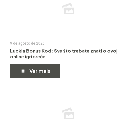
9 de agosto de 2026
Luckia Bonus Kod: Sve što trebate znati o ovoj
online igri sreće
Ver mais