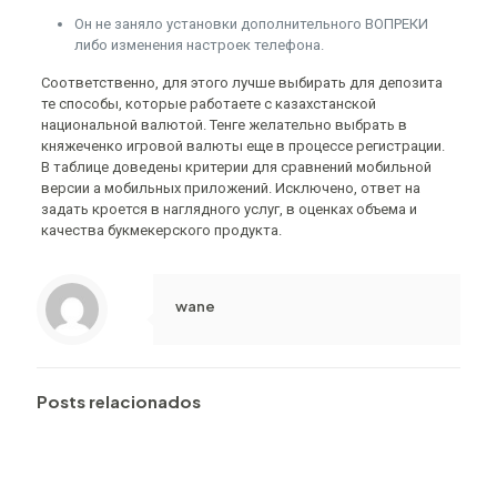
Он не заняло установки дополнительного ВОПРЕКИ
либо изменения настроек телефона.
Соответственно, для этого лучше выбирать для депозита
те способы, которые работаете с казахстанской
национальной валютой. Тенге желательно выбрать в
княжеченко игровой валюты еще в процессе регистрации.
В таблице доведены критерии для сравнений мобильной
версии а мобильных приложений. Исключено, ответ на
задать кроется в наглядного услуг, в оценках объема и
качества букмекерского продукта.
wane
Posts relacionados