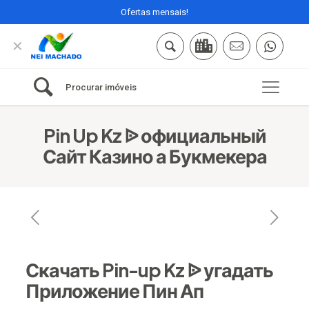
Ofertas mensais!
✕
Procurar imóveis
Pin Up Kz ᐉ официальный
Сайт Казино а Букмекера
Скачать Pin-up Kz ᐉ угадать
Приложение Пин Ап