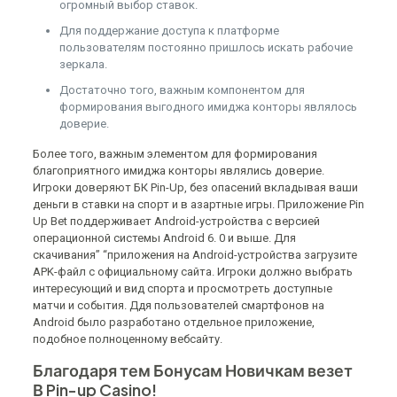
огромный выбор ставок.
Для поддержание доступа к платформе
пользователям постоянно пришлось искать рабочие
зеркала.
Достаточно того, важным компонентом для
формирования выгодного имиджа конторы являлось
доверие.
Более того, важным элементом для формирования
благоприятного имиджа конторы являлись доверие.
Игроки доверяют БК Pin-Up, без опасений вкладывая ваши
деньги в ставки на спорт и в азартные игры. Приложение Pin
Up Bet поддерживает Android-устройства с версией
операционной системы Android 6. 0 и выше. Для
скачивания” “приложения на Android-устройства загрузите
APK-файл с официальному сайта. Игроки должно выбрать
интересующий и вид спорта и просмотреть доступные
матчи и события. Ддя пользователей смартфонов на
Android было разработано отдельное приложение,
подобное полноценному вебсайту.
Благодаря тем Бонусам Новичкам везет
В Pin-up Casino!