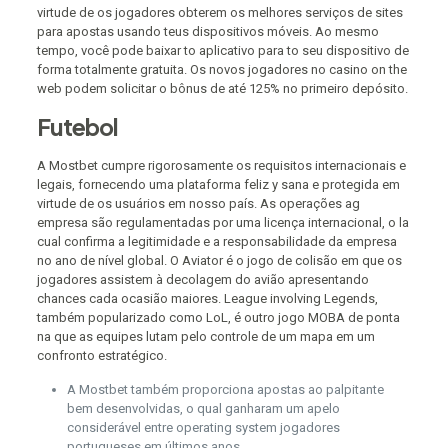
virtude de os jogadores obterem os melhores serviços de sites
para apostas usando teus dispositivos móveis. Ao mesmo
tempo, você pode baixar to aplicativo para to seu dispositivo de
forma totalmente gratuita. Os novos jogadores no casino on the
web podem solicitar o bônus de até 125% no primeiro depósito.
Futebol
A Mostbet cumpre rigorosamente os requisitos internacionais e
legais, fornecendo uma plataforma feliz y sana e protegida em
virtude de os usuários em nosso país. As operações ag
empresa são regulamentadas por uma licença internacional, o la
cual confirma a legitimidade e a responsabilidade da empresa
no ano de nível global. O Aviator é o jogo de colisão em que os
jogadores assistem à decolagem do avião apresentando
chances cada ocasião maiores. League involving Legends,
também popularizado como LoL, é outro jogo MOBA de ponta
na que as equipes lutam pelo controle de um mapa em um
confronto estratégico.
A Mostbet também proporciona apostas ao palpitante
bem desenvolvidas, o qual ganharam um apelo
considerável entre operating system jogadores
portugueses em últimos anos.