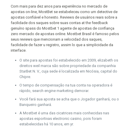
Com mais para dez anos para experiência no mercado de
apostas on-line, MostBet se estabeleceu como um detective de
apostas confiável e honesto. Reviews de usuários reais sobre a
facilidade dos saques sobre suas contas at the feedback
genuíno spass do Mostbet 1 agente de apostas de confiança
zero mercado de apostas online. Mostbet Brasil é famoso pelos
seus reviews que mencionam a velocidad dos saques,
facilidade de fazer u registro, assim lo que a simplicidade da
interface.
O site para apostas foi estabelecido em 2009, elizabeth os
direitos weil marca são sobre propriedade da companhia
StarBet N. V., cuja sede é localizada em Nicósia, capital do
Chipre.
O tempo de compensação na tua conta na operadora é
rápido, search engine marketing demorar.
Você fará sua aposta se acha que o Jogador ganhará, ou o
Banqueiro ganhará.
A Mostbet é uma das cicatrices mais conhecidas nas
apostas esportivas electronic casino, pois foram
estabelecidas há 10 anos, em yr.