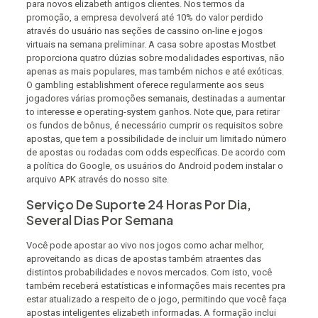
para novos elizabeth antigos clientes. Nos termos da
promoção, a empresa devolverá até 10% do valor perdido
através do usuário nas seções de cassino on-line e jogos
virtuais na semana preliminar. A casa sobre apostas Mostbet
proporciona quatro dúzias sobre modalidades esportivas, não
apenas as mais populares, mas também nichos e até exóticas.
O gambling establishment oferece regularmente aos seus
jogadores várias promoções semanais, destinadas a aumentar
to interesse e operating-system ganhos. Note que, para retirar
os fundos de bônus, é necessário cumprir os requisitos sobre
apostas, que tem a possibilidade de incluir um limitado número
de apostas ou rodadas com odds específicas. De acordo com
a política do Google, os usuários do Android podem instalar o
arquivo APK através do nosso site.
Serviço De Suporte 24 Horas Por Dia,
Several Dias Por Semana
Você pode apostar ao vivo nos jogos como achar melhor,
aproveitando as dicas de apostas também atraentes das
distintos probabilidades e novos mercados. Com isto, você
também receberá estatísticas e informações mais recentes pra
estar atualizado a respeito de o jogo, permitindo que você faça
apostas inteligentes elizabeth informadas. A formação inclui