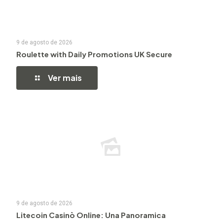
9 de agosto de 2026
Roulette with Daily Promotions UK Secure
Ver mais
9 de agosto de 2026
Litecoin Casinò Online: Una Panoramica