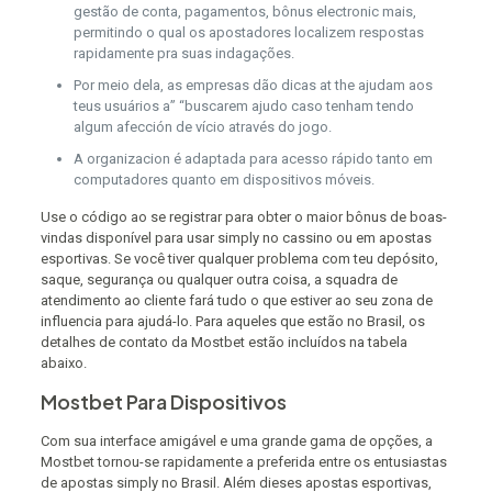
gestão de conta, pagamentos, bônus electronic mais,
permitindo o qual os apostadores localizem respostas
rapidamente pra suas indagações.
Por meio dela, as empresas dão dicas at the ajudam aos
teus usuários a” “buscarem ajudo caso tenham tendo
algum afección de vício através do jogo.
A organizacion é adaptada para acesso rápido tanto em
computadores quanto em dispositivos móveis.
Use o código ao se registrar para obter o maior bônus de boas-
vindas disponível para usar simply no cassino ou em apostas
esportivas. Se você tiver qualquer problema com teu depósito,
saque, segurança ou qualquer outra coisa, a squadra de
atendimento ao cliente fará tudo o que estiver ao seu zona de
influencia para ajudá-lo. Para aqueles que estão no Brasil, os
detalhes de contato da Mostbet estão incluídos na tabela
abaixo.
Mostbet Para Dispositivos
Com sua interface amigável e uma grande gama de opções, a
Mostbet tornou-se rapidamente a preferida entre os entusiastas
de apostas simply no Brasil. Além dieses apostas esportivas,