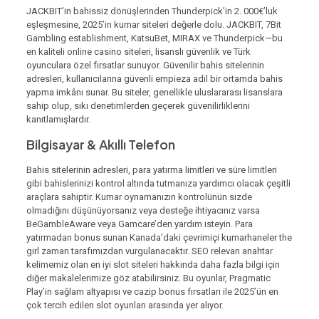
JACKBIT’in bahissiz dönüşlerinden Thunderpick’in 2. 000€’luk
eşleşmesine, 2025’in kumar siteleri değerle dolu. JACKBIT, 7Bit
Gambling establishment, KatsuBet, MIRAX ve Thunderpick—bu
en kaliteli online casino siteleri, lisanslı güvenlik ve Türk
oyunculara özel fırsatlar sunuyor. Güvenilir bahis sitelerinin
adresleri, kullanıcılarına güvenli empieza adil bir ortamda bahis
yapma imkânı sunar. Bu siteler, genellikle uluslararası lisanslara
sahip olup, sıkı denetimlerden geçerek güvenilirliklerini
kanıtlamışlardır.
Bilgisayar & Akıllı Telefon
Bahis sitelerinin adresleri, para yatırma limitleri ve süre limitleri
gibi bahislerinizi kontrol altında tutmanıza yardımcı olacak çeşitli
araçlara sahiptir. Kumar oynamanızın kontrolünün sizde
olmadığını düşünüyorsanız veya desteğe ihtiyacınız varsa
BeGambleAware veya Gamcare’den yardım isteyin. Para
yatırmadan bonus sunan Kanada’daki çevrimiçi kumarhaneler the
girl zaman tarafımızdan vurgulanacaktır. SEO relevan anahtar
kelimemiz olan en iyi slot siteleri hakkında daha fazla bilgi için
diğer makalelerimize göz atabilirsiniz. Bu oyunlar, Pragmatic
Play’in sağlam altyapısı ve cazip bonus fırsatları ile 2025’ün en
çok tercih edilen slot oyunları arasında yer alıyor.