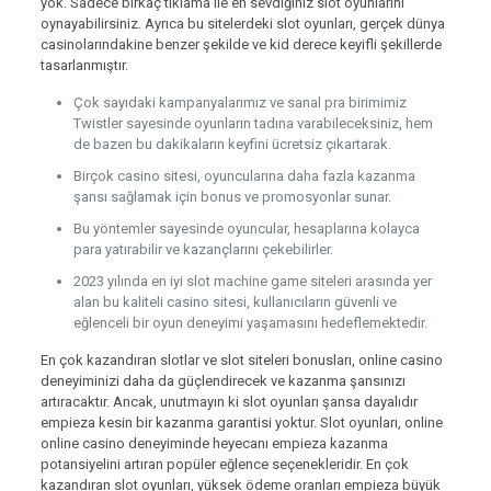
yok. Sadece birkaç tıklama ile en sevdiğiniz slot oyunlarını
oynayabilirsiniz. Ayrıca bu sitelerdeki slot oyunları, gerçek dünya
casinolarındakine benzer şekilde ve kid derece keyifli şekillerde
tasarlanmıştır.
Çok sayıdaki kampanyalarımız ve sanal pra birimimiz
Twistler sayesinde oyunların tadına varabileceksiniz, hem
de bazen bu dakikaların keyfini ücretsiz çıkartarak.
Birçok casino sitesi, oyuncularına daha fazla kazanma
şansı sağlamak için bonus ve promosyonlar sunar.
Bu yöntemler sayesinde oyuncular, hesaplarına kolayca
para yatırabilir ve kazançlarını çekebilirler.
2023 yılında en iyi slot machine game siteleri arasında yer
alan bu kaliteli casino sitesi, kullanıcıların güvenli ve
eğlenceli bir oyun deneyimi yaşamasını hedeflemektedir.
En çok kazandıran slotlar ve slot siteleri bonusları, online casino
deneyiminizi daha da güçlendirecek ve kazanma şansınızı
artıracaktır. Ancak, unutmayın ki slot oyunları şansa dayalıdır
empieza kesin bir kazanma garantisi yoktur. Slot oyunları, online
online casino deneyiminde heyecanı empieza kazanma
potansiyelini artıran popüler eğlence seçenekleridir. En çok
kazandıran slot oyunları, yüksek ödeme oranları empieza büyük