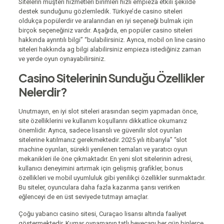
Sitelerin müşteri hizmetleri birimleri hızlı empieza etkili şekilde
destek sunduğunu gözlemledik. Türkiye’de casino siteleri
oldukça popülerdir ve aralarından en iyi seçeneği bulmak için
birçok seçeneğiniz vardır. Aşağıda, en popüler casino siteleri
hakkında ayrıntılı bilgi” “bulabilirsiniz. Ayrıca, mobil on line casino
siteleri hakkında ag bilgi alabilirsiniz empieza istediğiniz zaman
ve yerde oyun oynayabilirsiniz.
Casino Sitelerinin Sunduğu Özellikler
Nelerdir?
Unutmayın, en iyi slot siteleri arasından seçim yapmadan önce,
site özelliklerini ve kullanım koşullarını dikkatlice okumanız
önemlidir. Ayrıca, sadece lisanslı ve güvenilir slot oyunları
sitelerine katılmanız gerekmektedir. 2025 yılı itibarıyla” “slot
machine oyunları, sürekli yenilenen temaları ve yaratıcı oyun
mekanikleri ile öne çıkmaktadır. En yeni slot sitelerinin adresi,
kullanıcı deneyimini artırmak için gelişmiş grafikler, bonus
özellikleri ve mobil uyumluluk gibi yenilikçi özellikler sunmaktadır.
Bu siteler, oyunculara daha fazla kazanma şansı verirken
eğlenceyi de en üst seviyede tutmayı amaçlar.
Çoğu yabancı casino sitesi, Curaçao lisansı altında faaliyet
göstermektedir. Kumar oynamanın tatlı heyecanı her gün binlerce