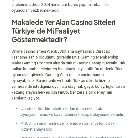
sitelerinin adresi 2024 minimum bahis yapma imkanı ile
oyuncuları cezbetmektedir.
Makalede Yer Alan Casino Siteleri
Türkiye’de Mi Faaliyet
Göstermektedir?
Online casino sitesi WebbySlot ana sayfasında Curacao
lisansına sahip olduğunu görebilirsiniz. Gaming Membership,
Malta Gaming Otoritesi altında şirket kaydına sahip güvenilir Türk
online kumarhanelerinden biri olarak sayılabilir. Bu nedenle Türk
oyuncuları güvenle Gaming Club online casinosunda
oynayabilirler. Bu nedenle web-site Türkçe dilinde hizmet
vermese de istediğiniz oyunlara ulaşmak gayet kolay. Eğlence ve
kazanç arayan herkes için PinCo, benzersiz bir deneyimin
kapılarını açıyor.
Ücretsiz döndürmelerle slotları ücretsiz olarak
oynayabilirsiniz ve kazançlarınız hesap bakiyenize aktarılır.
PinCo’nun en önemli özelliklerinden biri, müşteri odaklı
hizmet anlayışıdır.