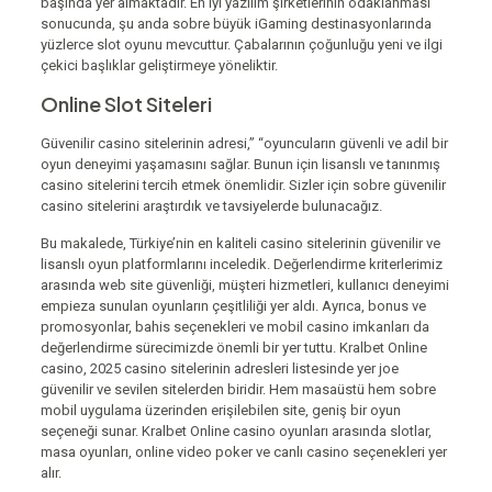
başında yer almaktadır. En iyi yazılım şirketlerinin odaklanması
sonucunda, şu anda sobre büyük iGaming destinasyonlarında
yüzlerce slot oyunu mevcuttur. Çabalarının çoğunluğu yeni ve ilgi
çekici başlıklar geliştirmeye yöneliktir.
Online Slot Siteleri
Güvenilir casino sitelerinin adresi,” “oyuncuların güvenli ve adil bir
oyun deneyimi yaşamasını sağlar. Bunun için lisanslı ve tanınmış
casino sitelerini tercih etmek önemlidir. Sizler için sobre güvenilir
casino sitelerini araştırdık ve tavsiyelerde bulunacağız.
Bu makalede, Türkiye’nin en kaliteli casino sitelerinin güvenilir ve
lisanslı oyun platformlarını inceledik. Değerlendirme kriterlerimiz
arasında web site güvenliği, müşteri hizmetleri, kullanıcı deneyimi
empieza sunulan oyunların çeşitliliği yer aldı. Ayrıca, bonus ve
promosyonlar, bahis seçenekleri ve mobil casino imkanları da
değerlendirme sürecimizde önemli bir yer tuttu. Kralbet Online
casino, 2025 casino sitelerinin adresleri listesinde yer joe
güvenilir ve sevilen sitelerden biridir. Hem masaüstü hem sobre
mobil uygulama üzerinden erişilebilen site, geniş bir oyun
seçeneği sunar. Kralbet Online casino oyunları arasında slotlar,
masa oyunları, online video poker ve canlı casino seçenekleri yer
alır.