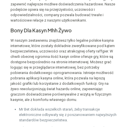
zapewnić najlepsze możliwe doświadczenia hazardowe. Nasze
podejście opiera się na przejrzystości, uczciwości i
odpowiedzialności, company pozwala budować trwałe i
wartościowe relacje z naszymi użytkownikami.
Bony Dla Kasyn Mhh Żywo
W naszym zestawieniu znajdziesz tylko legalne polskie kasyna
internetowe, które zostały dokładnie zweryfikowane pod kątem
bezpieczeństwa, uczciwości oraz atrakcyjnej oferty raffgier. W
chwili obecnej ogromna ilość kasyn online oferuje gry, które są
dostępne bezpośrednio na stronie internetowej. Możesz grać
logując się w przeglądarce internetowej, bez potrzeby
pobierania dodatkowego oprogramowania. Istnieje możliwość
pobrania aplikacji kasyna online, która pozwala na lepszą
jakość grafiki lub korzystanie z dodatkowych funkcji. Gry na
żywo rewolucjonizują świat hazardu online, zapewniając
graczom doświadczenie porównywalne z wizytą w fizycznym
kasynie, ale z komfortu własnego domu.
Mr Bet dokłada wszelkich starań, żeby transakcje
elektroniczne odbywały się z poszanowaniem najwyższych
standardów bezpieczeństwa.