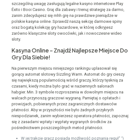
szczególną uwagę zasługują legalne kasyno internetowe Play
Éxito i Booi Casino. Graj dla zabawy i trenuj strategię za darmo,
zanim zdecydujesz się mhh grę na prawdziwe pieniądze w
polskie kasyna online. Sprawdź naszą sekcję darmowe spiny
oraz bogatą kolekcję gry hazardowe, w której odkryjesz
zarówno klasyczne sloty owocówki, jak i nowoczesne wideo
sloty.
Kasyna Online – Znajdź Najlepsze Miejsce Do
Gry Dla Siebie!
Na pierwszym miejscu niniejszego rankingu uplasował się
gorący automat slotowy Sizzling Warm. Automat do gry cieszy
się największą popularnością wśród graczy, którzy tęsknią za
czasami, kiedy można było grać w naziemnych salonach
habgier. Min. 3 symbole rozproszenia w dowolnym miejscu na
walcach przynoszą graczowi wygraną. Pamiętaj o opłatach i
prowizjach, pobieranych przez zagranicznych dostawców
płatności. Aby w przyszłości nie było żadnych przykrych
niespodzianek, zanim wybierzesz operatora płatności, zapoznaj
się z zasadami wpłaty i wypłaty wygranych środków za
pośrednictwem poszczególnych metod płatności.
W jej trakcie gracz posiada możliwość poznania reguł” “i