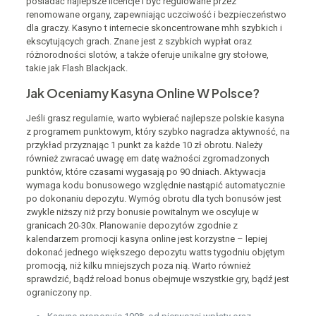
posiadać najlepsze licencje i być regulowane przez
renomowane organy, zapewniając uczciwość i bezpieczeństwo
dla graczy. Kasyno t internecie skoncentrowane mhh szybkich i
ekscytujących grach. Znane jest z szybkich wypłat oraz
różnorodności slotów, a także oferuje unikalne gry stołowe,
takie jak Flash Blackjack.
Jak Oceniamy Kasyna Online W Polsce?
Jeśli grasz regularnie, warto wybierać najlepsze polskie kasyna
z programem punktowym, który szybko nagradza aktywność, na
przykład przyznając 1 punkt za każde 10 zł obrotu. Należy
również zwracać uwagę em datę ważności zgromadzonych
punktów, które czasami wygasają po 90 dniach. Aktywacja
wymaga kodu bonusowego względnie nastąpić automatycznie
po dokonaniu depozytu. Wymóg obrotu dla tych bonusów jest
zwykle niższy niż przy bonusie powitalnym we oscyluje w
granicach 20-30x. Planowanie depozytów zgodnie z
kalendarzem promocji kasyna online jest korzystne – lepiej
dokonać jednego większego depozytu watts tygodniu objętym
promocją, niż kilku mniejszych poza nią. Warto również
sprawdzić, bądź reload bonus obejmuje wszystkie gry, bądź jest
ograniczony np.