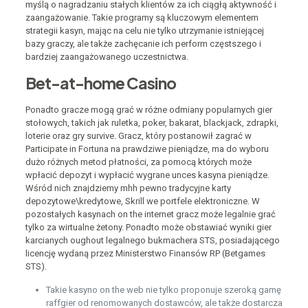
myślą o nagradzaniu stałych klientów za ich ciągłą aktywność i
zaangażowanie. Takie programy są kluczowym elementem
strategii kasyn, mając na celu nie tylko utrzymanie istniejącej
bazy graczy, ale także zachęcanie ich perform częstszego i
bardziej zaangażowanego uczestnictwa.
Bet-at-home Casino
Ponadto gracze mogą grać w różne odmiany popularnych gier
stołowych, takich jak ruletka, poker, bakarat, blackjack, zdrapki,
loterie oraz gry survive. Gracz, który postanowił zagrać w
Participate in Fortuna na prawdziwe pieniądze, ma do wyboru
dużo różnych metod płatności, za pomocą których może
wpłacić depozyt i wypłacić wygrane unces kasyna pieniądze.
Wśród nich znajdziemy mhh pewno tradycyjne karty
depozytowe\kredytowe, Skrill we portfele elektroniczne. W
pozostałych kasynach on the internet gracz może legalnie grać
tylko za wirtualne żetony. Ponadto może obstawiać wyniki gier
karcianych oughout legalnego bukmachera STS, posiadającego
licencję wydaną przez Ministerstwo Finansów RP (Betgames
STS).
Takie kasyno on the web nie tylko proponuje szeroką gamę
raffgier od renomowanych dostawców, ale także dostarcza