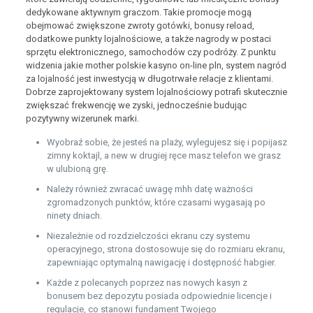
dedykowane aktywnym graczom. Takie promocje mogą
obejmować zwiększone zwroty gotówki, bonusy reload,
dodatkowe punkty lojalnościowe, a także nagrody w postaci
sprzętu elektronicznego, samochodów czy podróży. Z punktu
widzenia jakie mother polskie kasyno on-line pln, system nagród
za lojalność jest inwestycją w długotrwałe relacje z klientami.
Dobrze zaprojektowany system lojalnościowy potrafi skutecznie
zwiększać frekwencję we zyski, jednocześnie budując
pozytywny wizerunek marki.
Wyobraź sobie, że jesteś na plaży, wylegujesz się i popijasz
zimny koktajl, a new w drugiej ręce masz telefon we grasz
w ulubioną grę.
Należy również zwracać uwagę mhh datę ważności
zgromadzonych punktów, które czasami wygasają po
ninety dniach.
Niezależnie od rozdzielczości ekranu czy systemu
operacyjnego, strona dostosowuje się do rozmiaru ekranu,
zapewniając optymalną nawigację i dostępność habgier.
Każde z polecanych poprzez nas nowych kasyn z
bonusem bez depozytu posiada odpowiednie licencje i
regulacje, co stanowi fundament Twojego