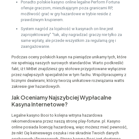
Ponadto polskie kasyno online legalne Perform Fortuna
oferuje graczom, mieszkającym poza granicami RP,
możliwość grać w gry hazardowe w trybie reside z
prawdziwym krupierem.
System nagród za lojalność w kasynach on-line jest
zaprojektowany” “tak, aby nagradzać graczy nie tylko za
same wpłaty, ale przede wszystkim za regularną grę i
zaangażowanie.
Podczas oceny polskich kasyn na pieniądze unikamy tych, które
nie spełniają naszych surowych standardów. Warto podkreślić
fakt, iż t MrBet znajdziesz gry stołowe przygotowane wyłącznie
przez najlepszych specjalistów w tym fachu. Współpracujemy z
licznymi dealerami, którzy tworzą unikatowe rozwiązania watts
zakresie gier hazardowych.
Jak Oceniamy Najszybciej Wypłacalne
Kasyna Internetowe?
Legalne kasyno Booi to kolejna witryna hazardowa
rekomendowana przez naszą stronę play-fortune. pl. Kasyno
online posiada licencję hazardową, więc możesz mieć pewność,
że nikt Cię keineswegs oszuka i nie skradnie Twoich danych
osobowych i finansowych. Strona kasyna Booi jest dostępna