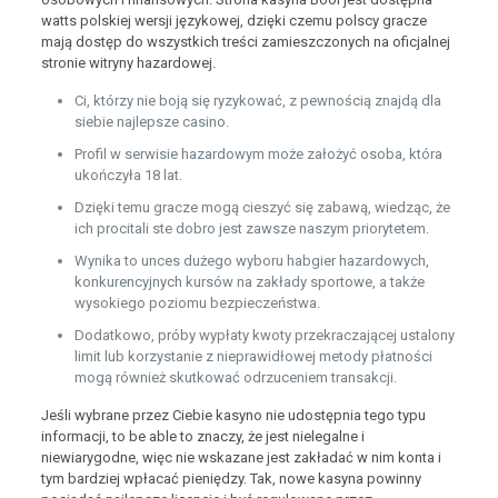
watts polskiej wersji językowej, dzięki czemu polscy gracze
mają dostęp do wszystkich treści zamieszczonych na oficjalnej
stronie witryny hazardowej.
Ci, którzy nie boją się ryzykować, z pewnością znajdą dla
siebie najlepsze casino.
Profil w serwisie hazardowym może założyć osoba, która
ukończyła 18 lat.
Dzięki temu gracze mogą cieszyć się zabawą, wiedząc, że
ich procitali ste dobro jest zawsze naszym priorytetem.
Wynika to unces dużego wyboru habgier hazardowych,
konkurencyjnych kursów na zakłady sportowe, a także
wysokiego poziomu bezpieczeństwa.
Dodatkowo, próby wypłaty kwoty przekraczającej ustalony
limit lub korzystanie z nieprawidłowej metody płatności
mogą również skutkować odrzuceniem transakcji.
Jeśli wybrane przez Ciebie kasyno nie udostępnia tego typu
informacji, to be able to znaczy, że jest nielegalne i
niewiarygodne, więc nie wskazane jest zakładać w nim konta i
tym bardziej wpłacać pieniędzy. Tak, nowe kasyna powinny