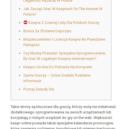
Legalność Hazardu W Polsce
Jak Zacząć Grać W Kasynach On The Internet W
Polsce?
Kasyna Z Czarnej Listy Dla Polskich Graczy
Bonus Za Złożenie Depozytu
Bezpieczeństwo I Licencja Kasyna Na Prawdziwe
Pieniądze
Czy Muszę Posiadać Specjalne Oprogramowanie,
By Grać W Legalnym Kasynie Internetowym?
Kasyno On-line Do Pobrania Na Komputer
Opinie Graczy – Gdzie Znaleźć Rzetelnie
Informacje
Poznaj Zasady Gry
Takie strony są kluczowe dla graczy, którzy wolą nie instalować
dodatkowego oprogramowania na swoich urządzeniach lub
korzystają z różnych urządzeń do gry on the web. Większość
kasyn online posiada także specjalne kalendarze promocyjne,
które zawierają codzienne, tygodniowe lub miesięczne bonusy