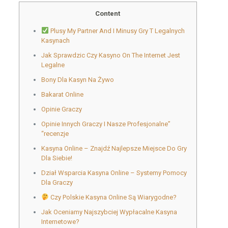
Content
Plusy My Partner And I Minusy Gry T Legalnych
Kasynach
Jak Sprawdzic Czy Kasyno On The Internet Jest
Legalne
Bony Dla Kasyn Na Żywo
Bakarat Online
Opinie Graczy
Opinie Innych Graczy I Nasze Profesjonalne”
“recenzje
Kasyna Online – Znajdź Najlepsze Miejsce Do Gry
Dla Siebie!
Dział Wsparcia Kasyna Online – Systemy Pomocy
Dla Graczy
Czy Polskie Kasyna Online Są Wiarygodne?
Jak Oceniamy Najszybciej Wypłacalne Kasyna
Internetowe?