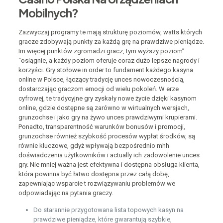
Mobilnych?
Zazwyczaj programy te mają strukturę poziomów, watts których
gracze zdobywają punkty za każdą grę na prawdziwe pieniądze.
Im więcej punktów zgromadzi gracz, tym wyższy poziom”
“osiągnie, a każdy poziom oferuje coraz dużo lepsze nagrody i
korzyści. Gry stołowe in order to fundament każdego kasyna
online w Polsce, łączący tradycję unces nowoczesnością,
dostarczając graczom emocji od wielu pokoleń. W erze
cyfrowej, te tradycyjne gry zyskały nowe życie dzięki kasynom
online, gdzie dostępne są zarówno w wirtualnych wersjach,
grunzochse i jako gry na żywo unces prawdziwymi krupierami.
Ponadto, transparentność warunków bonusów i promocji,
grunzochse również szybkość procesów wypłat środków, są
równie kluczowe, gdyż wpływają bezpośrednio mhh
doświadczenia użytkowników i actually ich zadowolenie unces
gry. Nie mniej ważna jest efektywna i dostępna obsługa klienta,
która powinna być łatwo dostępna przez całą dobę,
zapewniając wsparcie t rozwiązywaniu problemów we
odpowiadając na pytania graczy.
Do starannie przygotowana lista topowych kasyn na
prawdziwe pieniądze, które gwarantują szybkie,