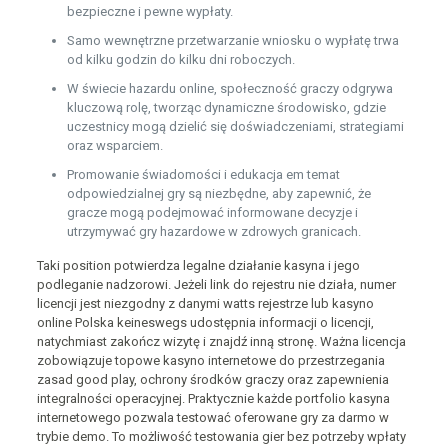
bezpieczne i pewne wypłaty.
Samo wewnętrzne przetwarzanie wniosku o wypłatę trwa
od kilku godzin do kilku dni roboczych.
W świecie hazardu online, społeczność graczy odgrywa
kluczową rolę, tworząc dynamiczne środowisko, gdzie
uczestnicy mogą dzielić się doświadczeniami, strategiami
oraz wsparciem.
Promowanie świadomości i edukacja em temat
odpowiedzialnej gry są niezbędne, aby zapewnić, że
gracze mogą podejmować informowane decyzje i
utrzymywać gry hazardowe w zdrowych granicach.
Taki position potwierdza legalne działanie kasyna i jego
podleganie nadzorowi. Jeżeli link do rejestru nie działa, numer
licencji jest niezgodny z danymi watts rejestrze lub kasyno
online Polska keineswegs udostępnia informacji o licencji,
natychmiast zakończ wizytę i znajdź inną stronę. Ważna licencja
zobowiązuje topowe kasyno internetowe do przestrzegania
zasad good play, ochrony środków graczy oraz zapewnienia
integralności operacyjnej. Praktycznie każde portfolio kasyna
internetowego pozwala testować oferowane gry za darmo w
trybie demo. To możliwość testowania gier bez potrzeby wpłaty