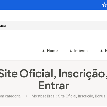
Home
Imóveis
Site Oficial, Inscriçã
Entrar
em categoria
Mostbet Brasil: Site Oficial, Inscrição, Bônus