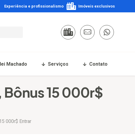
Experiência e profissionalismo
Imóveis exclusivos
Nei Machado
Serviços
Contato
o, Bônus 15 000r$
 15 000r$ Entrar