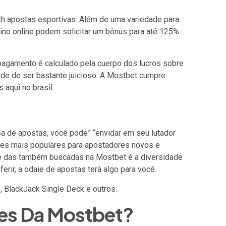
eth apostas esportivas. Além de uma variedade para
ino online podem solicitar um bônus para até 125%
agamento é calculado pela cuerpo dos lucros sobre
de de ser bastante juicioso. A Mostbet cumpre
 aqui no brasil.
a de apostas, você pode” “envidar em seu lutador
ões mais populares para apostadores novos e
arte das também buscadas na Mostbet é a diversidade
ir, a odaie de apostas terá algo para você.
 BlackJack Single Deck e outros.
es Da Mostbet?