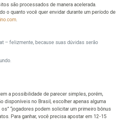
itos são processados de manera acelerada.
do o quanto você quer envidar durante um período de
ino.com
.
hat – felizmente, because suas dúvidas serão
undo.
em a possibilidade de parecer simples, porém,
o disponíveis no Brasil, escolher apenas alguma
o, os” “jogadores podem solicitar um primeiro bônus
atos. Para ganhar, você precisa apostar em 12-15