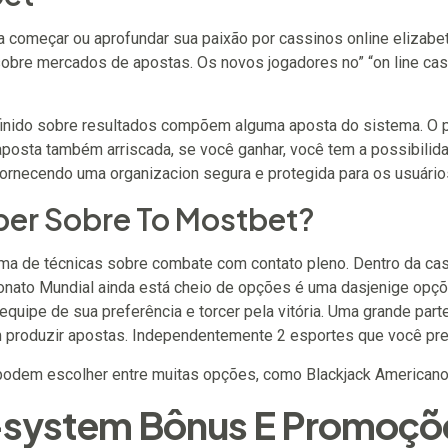
ra começar ou aprofundar sua paixão por cassinos online elizab
obre mercados de apostas. Os novos jogadores no” “on line cas
inido sobre resultados compõem alguma aposta do sistema. O p
osta também arriscada, se você ganhar, você tem a possibilida
fornecendo uma organizacion segura e protegida para os usuários
ber Sobre To Mostbet?
ma de técnicas sobre combate com contato pleno. Dentro da cas
eonato Mundial ainda está cheio de opções é uma dasjenige opç
 equipe de sua preferência e torcer pela vitória. Uma grande p
roduzir apostas. Independentemente 2 esportes que você prefer
podem escolher entre muitas opções, como Blackjack Americano,
-system Bônus E Promoçõ