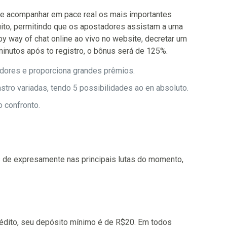
 de acompanhar em pace real os mais importantes
uito, permitindo que os apostadores assistam a uma
by way of chat online ao vivo no website, decretar um
minutos após to registro, o bônus será de 125%.
tadores e proporciona grandes prêmios.
tro variadas, tendo 5 possibilidades ao en absoluto.
o confronto.
s de expresamente nas principais lutas do momento,
rédito, seu depósito mínimo é de R$20. Em todos