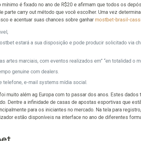
 mínimo é fixado no ano de R$20 e afirmam que todos os depós
e parte carry out método que você escolher. Uma vez determina
 risco e acentuar suas chances sobre ganhar
mostbet-brasil-cass
vel,
stbet estará a sua disposição e pode producir solicitado via c
s artes marciais, com eventos realizados em” “en totalidad o m
empo genuine com dealers.
e telefone, e-mail systems mídia social.
foi muito além ag Europa com to passar dos anos. Estes dados t
. Dentre a infinidade de casas de apostas esportivas que estã
ncipalmente para os iniciantes no mercado. Na tela para registr
izador estão disponíveis na interface no ano de diferentes form
bet