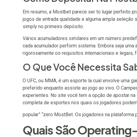
Em resumo, a Mostbet parece ser to lugar perfeito p
jogos de entrada qualidade e alguma ampla seleção s
simply no primeiro depósito.
Vários acumuladores similares em um número predef
cada acumulador perform sistema. Embora seja uma ap
rigorosamente os requisitos internacionais e legais, 
O Que Você Necessita Sa
O UFC, ou MMA, é um esporte la cual envolve uma ga
preferido enquanto assiste ao jogo ao vivo. O Camp
experientes. No site você tem a opção de apostar na
completa de esportes nos quais os jogadores podem p
popular” “zero MostBet. Os jogadores na plataforma 
Quais São Operating