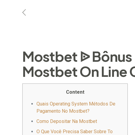
Mostbet ᐉ Bônus 
Mostbet On Line 
Content
Quais Operating System Métodos De
Pagamento No Mostbet?
Como Depositar Na Mostbet
O Que Você Precisa Saber Sobre To