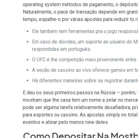
operating system métodos de pagamento, o depósito
Naturalmente, o pace de transação depende em grand
tempo, espalhe-o por várias apostas para reduzir to
Ele também tem ferramentas pra o jogo responsá
Em caso de dúvidas, um suporte ao usuario do Mo
respondidas em português.
O UFC é the competição mais proeminente entre a
A seção de cassino ao vivo oferece games em t
Há diferentes maneiras sobre se registrar durant
E deu os seus primeiros passos na Rússia — porém, 
mostram que the casa tem um nome a zelar no mercado
pode ser alguma tarefa relativamente desafiadora, pri
para esportes ou cassino. As apostas simply no total
eventos e atinar pelo menos nine deles.
Como Depositar Na Most