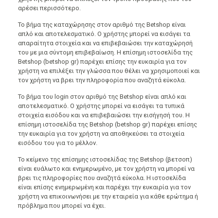
αρέσει περισσότερο.
Το βήμα της καταχώρησης στον αριθμό της Betshop είναι
απλό και αποτελεσματικό. Ο χρήστης μπορεί να εισάγει τα
απαραίτητα στοιχεία και να επιβεβαιώσει την καταχώρησή
του με μια σύντομη επιβεβαίωση. Η επίσημη ιστοσελίδα της
Betshop (betshop gr) παρέχει επίσης την ευκαιρία για τον
χρήστη να επιλέξει την γλώσσα που θέλει να χρησιμοποιεί και
τον χρήστη να βρει την πληροφορία που αναζητά εύκολα.
Το βήμα του login στον αριθμό της Betshop είναι απλό και
αποτελεσματικό. Ο χρήστης μπορεί να εισάγει τα τυπικά
στοιχεία εισόδου και να επιβεβαιώσει την εισήγησή του. Η
επίσημη ιστοσελίδα της Betshop (betshop gr) παρέχει επίσης
την ευκαιρία για τον χρήστη να αποθηκεύσει τα στοιχεία
εισόδου του για το μέλλον.
Το κείμενο της επίσημης ιστοσελίδας της Betshop (βετσοπ)
είναι ευάλωτο και ενημερωμένο, με τον χρήστη να μπορεί να
βρει τις πληροφορίες που αναζητά εύκολα. Η ιστοσελίδα
είναι επίσης ενημερωμένη και παρέχει την ευκαιρία για τον
χρήστη να επικοινωνήσει με την εταιρεία για κάθε ερώτημα ή
πρόβλημα που μπορεί να έχει.