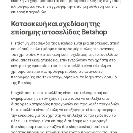
εύκολη να χρησιμοποιείται και προσφέρει όλες τις αναγκαίες
πληροφορίες για την εγγραφή, την επίσημη σύνδεση και την
επιλογή παιχνιδιών.
Κατασκευή και σχεδίαση της
επίσημης ιστοσελίδας Betshop
Η επίσημη ιστοσελίδα της Betshop είναι μια αποτελεσματική
και εύρυθμη πλατφόρμα που προσφέρει όλες τις ανάγκες
των χρηστών. Η κατασκευή και η σχεδίαση της ιστοσελίδας
είναι αποτελεσματικές και επικεντρώνουν τον χρήστη στο
κέντρο της εμπειρίας του. Η ιστοσελίδα είναι εύκολη να
χρησιμοποιείται και προσφέρει όλες τις αναγκαίες
πληροφορίες για την καταχώρηση και το login στον αριθμό
της Betshop.
Η σχεδίαση της ιστοσελίδας είναι αποτελεσματική και
ενημερωμένη, με τον χρήστη να μπορεί να επιλέξει από
διάφορες κατηγορίες παραγωγών και προβολής παιχνιδιών.
Η ιστοσελίδα είναι εύκολη να επεξεργαστεί και προσφέρει
την ευκαιρία για τον χρήστη να επιλέξει το παιχνίδι που το
θέλει. Η Betshop είναι επίσης διαθέσιμη ως εφαρμογή
(betshop app) και ως καζίνο (betshop casino), οπότε ο
χρήστης μπορεί να επιλέξει τον τρόπο προσβασης που του