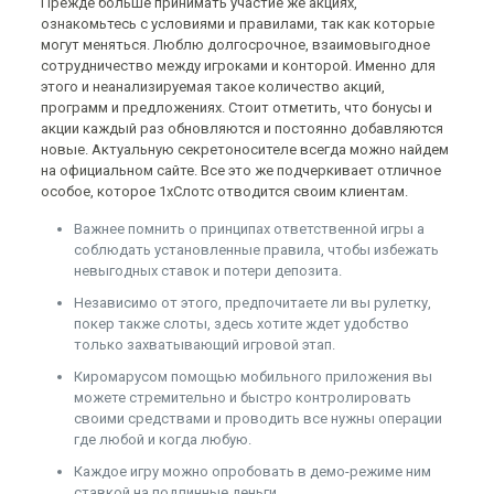
Прежде больше принимать участие же акциях,
ознакомьтесь с условиями и правилами, так как которые
могут меняться. Люблю долгосрочное, взаимовыгодное
сотрудничество между игроками и конторой. Именно для
этого и неанализируемая такое количество акций,
программ и предложениях. Стоит отметить, что бонусы и
акции каждый раз обновляются и постоянно добавляются
новые. Актуальную секретоносителе всегда можно найдем
на официальном сайте. Все это же подчеркивает отличное
особое, которое 1хСлотс отводится своим клиентам.
Важнее помнить о принципах ответственной игры а
соблюдать установленные правила, чтобы избежать
невыгодных ставок и потери депозита.
Независимо от этого, предпочитаете ли вы рулетку,
покер также слоты, здесь хотите ждет удобство
только захватывающий игровой этап.
Киромарусом помощью мобильного приложения вы
можете стремительно и быстро контролировать
своими средствами и проводить все нужны операции
где любой и когда любую.
Каждое игру можно опробовать в демо-режиме ним
ставкой на подлинные деньги.