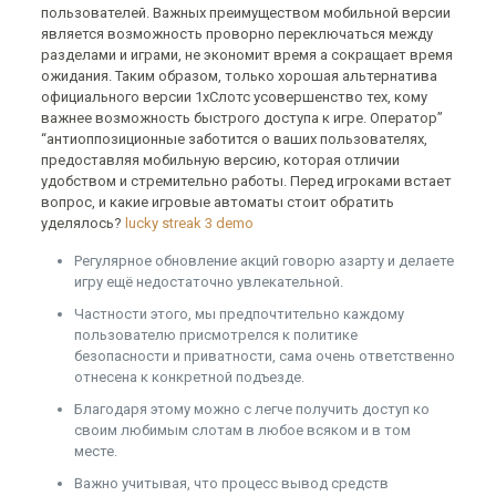
пользователей. Важных преимуществом мобильной версии
является возможность проворно переключаться между
разделами и играми, не экономит время а сокращает время
ожидания. Таким образом, только хорошая альтернатива
официального версии 1хСлотс усовершенство тех, кому
важнее возможность быстрого доступа к игре. Оператор”
“антиоппозиционные заботится о ваших пользователях,
предоставляя мобильную версию, которая отличии
удобством и стремительно работы. Перед игроками встает
вопрос, и какие игровые автоматы стоит обратить
уделялось?
lucky streak 3 demo
Регулярное обновление акций говорю азарту и делаете
игру ещё недостаточно увлекательной.
Частности этого, мы предпочтительно каждому
пользователю присмотрелся к политике
безопасности и приватности, сама очень ответственно
отнесена к конкретной подъезде.
Благодаря этому можно с легче получить доступ ко
своим любимым слотам в любое всяком и в том
месте.
Важно учитывая, что процесс вывод средств