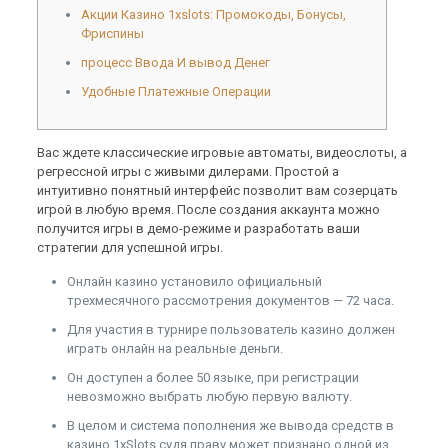
Акции Казино 1xslots: Промокоды, Бонусы,
Фриспины
процесс Ввода И вывод Денег
Удобные Платежные Операции
Вас ждете классические игровые автоматы, видеослоты, а
регрессной игры с живыми дилерами. Простой а
интуитивно понятный интерфейс позволит вам созерцать
игрой в любую время. После создания аккаунта можно
получится игры в демо-режиме и разработать ваши
стратегии для успешной игры.
Онлайн казино установило официальный
трехмесячного рассмотрения документов — 72 часа.
Для участия в турнире пользователь казино должен
играть онлайн на реальные деньги.
Он доступен а более 50 языке, при регистрации
невозможно выбрать любую первую валюту.
В целом и система пополнения же вывода средств в
казино 1xSlots судя праву может признано одной из