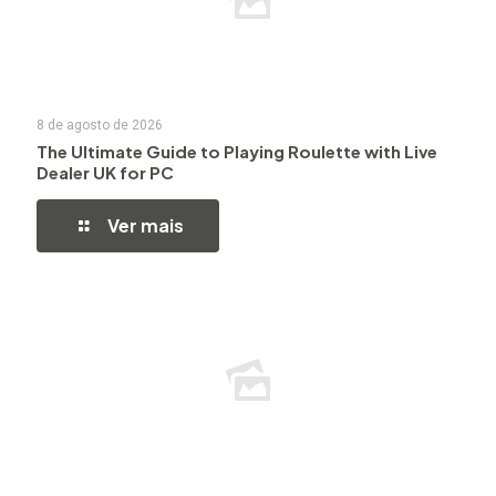
8 de agosto de 2026
The Ultimate Guide to Playing Roulette with Live
Dealer UK for PC
Ver mais