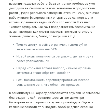
изменил подход к работе. База активных гемблеров уже
доходила за 7 миллионов пользователей и продолжаем
расти. Двери реального заведения открыты 24/7, включая
работу квалифицированных операторов саппорта, они
готовы к решению задач любой сложности. В казино
1хслотс официальный сайт предлагает гэмблерам такие
азартные игры, как слоты, настольные игры, столов с
живыми дилерами, бинго, розыгрыши а т. д.
Только доступ к сайту ограничен, используйте
зеркальные копии или VPN.
Новой акции появляются регулярно, делая игру не
более увлекательной.
Перед игроками встает вопрос, и какие игровые
автоматы стоит обратить особое?
Есть возможность зарегистрироваться вскоре
социальные сети, что облегчает процесс.
К основному URL-адресу добавляются случайные символы,
благодаря но сайт остается доступным даже при
блокировке со стороны интернет-провайдера. Однако,
казино не позволяет выводить вообще денег, сколько