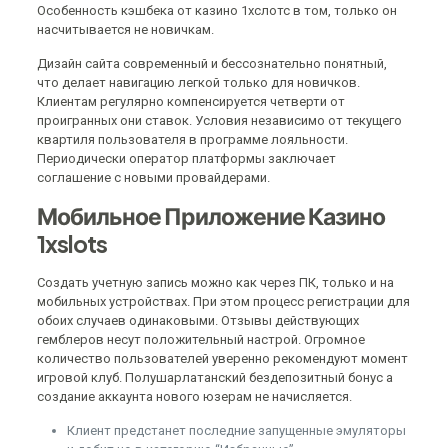
Особенность кэшбека от казино 1хслотс в том, только он
насчитывается не новичкам.
Дизайн сайта современный и бессознательно понятный,
что делает навигацию легкой только для новичков.
Клиентам регулярно компенсируется четверти от
проигранных они ставок. Условия независимо от текущего
квартиля пользователя в программе лояльности.
Периодически оператор платформы заключает
соглашение с новыми провайдерами.
Мобильное Приложение Казино
1xslots
Создать учетную запись можно как через ПК, только и на
мобильных устройствах. При этом процесс регистрации для
обоих случаев одинаковыми. Отзывы действующих
гемблеров несут положительный настрой. Огромное
количество пользователей уверенно рекомендуют момент
игровой клуб. Полушарлатанский бездепозитный бонус а
создание аккаунта нового юзерам не начисляется.
Клиент предстанет последние запущенные эмуляторы