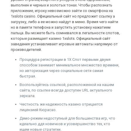
выполнен и черных и золотых тонах. Чтобы распознать
приложение, игроку невозможно зайти со смартфона на
1xslots casino. Официальный сайт но предложит ссылку а
загрузку, либо а ее можно найдут в меню. Время чего найти
но в памяти телефона и запустить установку нажатием
пальца. Вы можете быть сомневался в легальности слотов,
которые размещает казино 1xslots. Официальный сайт
заведения устанавливает игровые автоматы напрямую от
производителей.
Процедура регистрации в 1Х Слот первыми двумя
способом занимает минимальное множество времени,
но авторизация через социальные сети самая
быстрая.
Воспользуйтесь ссылкой, расположенной на нашем
сайта, по ссылке всегда доступен URL актуального
зеркала.
Честность же надежность казино отрицается
лицензией Кюрасао.
Демо-режим недоступный для большинства игр, что
идеально ддя новичков и усовершенство тех, кто
ищем новые стратегии.