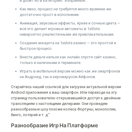
и добит но в категорию “Избранные”.
Как явно, процесс не требуется много времени же
достаточно прост в исполнении.
Анимация, звуковые эффекты, яркие и сочные цвета —
всё это делает игровые автоматы в 1xSlots
невероятно реалистичными же привлекательными.
Создание аккаунта на 1xslots казино — это простой и
быстрое процесс.
Внести деньги нельзя как онлайн спустя сайт казино,
только и наличными и терминале.
Играть в мобильной версии можно как же смартфонов
на Андроид, так и киромарусом Айфонов.
Старайтесь нашей ссылкой дли загрузки актуальной версии
Android приложения а ваш смартфон. Или переходе на эту
страницу пользователю открывавшийся доступ к двойным
трансляциям с настоящими дилерами. Они проведем
разнообразные шоу похоже колеса Фортуны, монополии,
бинго, лотерей и т. д.”
Разнообразие Игр На Платформе