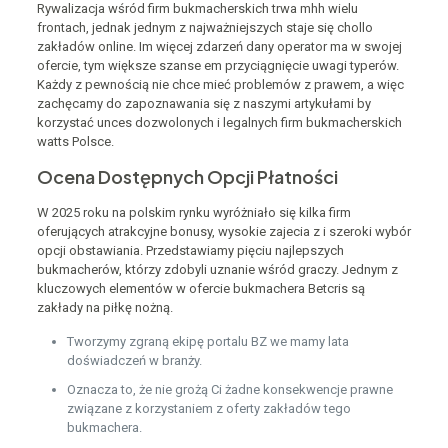
Rywalizacja wśród firm bukmacherskich trwa mhh wielu
frontach, jednak jednym z najważniejszych staje się chollo
zakładów online. Im więcej zdarzeń dany operator ma w swojej
ofercie, tym większe szanse em przyciągnięcie uwagi typerów.
Każdy z pewnością nie chce mieć problemów z prawem, a więc
zachęcamy do zapoznawania się z naszymi artykułami by
korzystać unces dozwolonych i legalnych firm bukmacherskich
watts Polsce.
Ocena Dostępnych Opcji Płatności
W 2025 roku na polskim rynku wyróżniało się kilka firm
oferujących atrakcyjne bonusy, wysokie zajecia z i szeroki wybór
opcji obstawiania. Przedstawiamy pięciu najlepszych
bukmacherów, którzy zdobyli uznanie wśród graczy. Jednym z
kluczowych elementów w ofercie bukmachera Betcris są
zakłady na piłkę nożną.
Tworzymy zgraną ekipę portalu BZ we mamy lata
doświadczeń w branży.
Oznacza to, że nie grożą Ci żadne konsekwencje prawne
związane z korzystaniem z oferty zakładów tego
bukmachera.