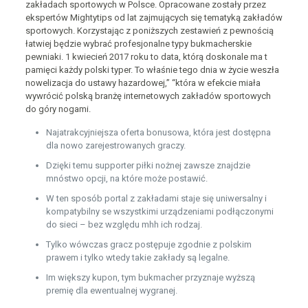
zakładach sportowych w Polsce. Opracowane zostały przez
ekspertów Mightytips od lat zajmujących się tematyką zakładów
sportowych. Korzystając z poniższych zestawień z pewnością
łatwiej będzie wybrać profesjonalne typy bukmacherskie
pewniaki. 1 kwiecień 2017 roku to data, którą doskonale ma t
pamięci każdy polski typer. To właśnie tego dnia w życie weszła
nowelizacja do ustawy hazardowej,” “która w efekcie miała
wywrócić polską branżę internetowych zakładów sportowych
do góry nogami.
Najatrakcyjniejsza oferta bonusowa, która jest dostępna
dla nowo zarejestrowanych graczy.
Dzięki temu supporter piłki nożnej zawsze znajdzie
mnóstwo opcji, na które może postawić.
W ten sposób portal z zakładami staje się uniwersalny i
kompatybilny se wszystkimi urządzeniami podłączonymi
do sieci – bez względu mhh ich rodzaj.
Tylko wówczas gracz postępuje zgodnie z polskim
prawem i tylko wtedy takie zakłady są legalne.
Im większy kupon, tym bukmacher przyznaje wyższą
premię dla ewentualnej wygranej.