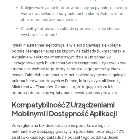
Kolejny ważny aspekt odpowiadający na pytanie, dlaczego
warto obstawiać zakłady bukmacherskie w Betcris to be
able to bonusy bukmacherskie.
Chciałbyś obstawiać zakłady sportowe, ale nie chcesz
wychodzić z domu?
Rynek nieustannie się rozwija, a w sieci pojawiają się kolejne
portale oferujące najlepsze kupony na zakłady bukmacherskie.
Aktualnie w sektorze internetowym działa już ponad 20
licencjonowanych bukmacherów i przeciętnemu użytkownikowi
trudno jest wybrać tego, który zaspokoi jego potrzeby. Nasz
serwis Zakładybukmacherskie. net zawiera wyłącznie legalnych
bukmacherów sportowych w Polsce, którzy uzyskali licencję
Ministerstwa Finansów. Oznacza to, że logując się za ich
pomocą i dokonując wpłaty, nasz serwis pobiera prowizję.
Kompatybilność Z Urządzeniami
Mobilnymi I Dostępność Aplikacji
Ze względu na tak duże obciążenie podatkowe legalni
bukmacherzy obciążają graczy tym podatkiem odejmując 12%
ze stawki każdego zakładu na poczet tego podatku. Jeżeli