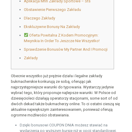
Aplikacja Mhh Zakłady Sportowe – Sts
Obstawienie Pierwszego Zakładu
Dlaczego Zakłady
Ekskluzywne Bonusy Na Zakłady
Oferta Powitalna Z Kodem Promocyjnym:
Mwynikia In Order To Jeszcze Nie Wszystko!
Sprawdzenie Bonusów My Partner And I Promocji
Zakłady
Obecnie wszystko już prężnie działa i legalne zakłady
bukmacherskie konkurują ze sobą, oferując jak
najprzystępniejsze warunki do typowania. Wystarczy jedynie
wybrać tego, który proponuje najlepsze warunki. W Polsce od
dziesięcioleci działają operatorzy stacjonarni, some sort of od
dwóch dekad także bukmacherzy online. To ci ostatni cieszą się
aktualnie największym zainteresowaniem, ponieważ oferują
ogromne możliwości obstawiania.
Dzięki bonusowi COUPON DNIA możesz stawiać na
wydarzenia po wyższym kursie niż w opcji standardowej.