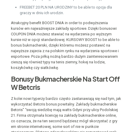
FREEBET 20 PLN NA URODZINY to be able to opcja dla
graczy w dniu ich urodzin.
Atrakcyjny benefit BOOST DNIA in order to podwyższenia
kursów em najważniejsze zakłady sportowe. Dzięki bonusowi
COUPON DNIA możesz stawiać na wydarzenia po wyższym
kursie niż w opcji standardowej. KURSOWY BOOST to be able to
bonus bukmacherski, dzięki któremu możesz postawić na
najwyższe zajecia z na polskim rynku na wydarzenia sportowe i
esportowe. Poza piłką nożną bardzo dużym zainteresowaniem
cieszą się również typy na tenis ziemny, hokej na lodzie,
koszykówkę czy siatkówkę.
Bonusy Bukmacherskie Na Start Off
W Betcris
Z kolei nowi typerzy bardzo często zastanawiają się nad tym, jak
wykorzystać Betcris bonus powitalny. Zakłady bukmacherskie
Betcris” “swoją siedzibę mają watts Gdyni przy ulicy Podolskiej
21. Firma otrzymała licencję na zakłady bukmacherskie online,
co oznacza, że na ten second będziesz mógł skorzystać z gry
em stronie internetowej, some sort of nie w punkcie