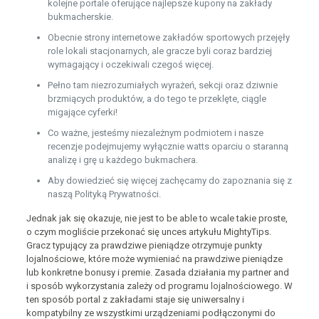
kolejne portale oferujące najlepsze kupony na zakłady
bukmacherskie.
Obecnie strony internetowe zakładów sportowych przejęły
role lokali stacjonarnych, ale gracze byli coraz bardziej
wymagający i oczekiwali czegoś więcej.
Pełno tam niezrozumiałych wyrażeń, sekcji oraz dziwnie
brzmiących produktów, a do tego te przeklęte, ciągle
migające cyferki!
Co ważne, jesteśmy niezależnym podmiotem i nasze
recenzje podejmujemy wyłącznie watts oparciu o staranną
analizę i grę u każdego bukmachera.
Aby dowiedzieć się więcej zachęcamy do zapoznania się z
naszą Polityką Prywatności.
Jednak jak się okazuje, nie jest to be able to wcale takie proste,
o czym mogliście przekonać się unces artykułu MightyTips.
Gracz typujący za prawdziwe pieniądze otrzymuje punkty
lojalnościowe, które może wymieniać na prawdziwe pieniądze
lub konkretne bonusy i premie. Zasada działania my partner and
i sposób wykorzystania zależy od programu lojalnościowego. W
ten sposób portal z zakładami staje się uniwersalny i
kompatybilny ze wszystkimi urządzeniami podłączonymi do