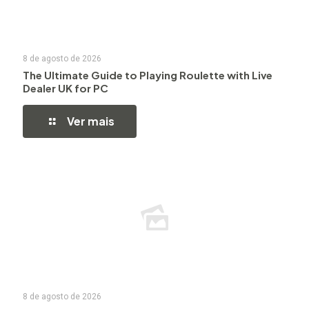
8 de agosto de 2026
The Ultimate Guide to Playing Roulette with Live
Dealer UK for PC
Ver mais
8 de agosto de 2026