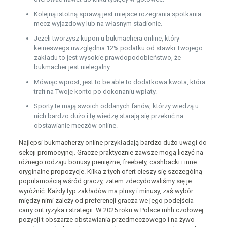
Kolejną istotną sprawą jest miejsce rozegrania spotkania –
mecz wyjazdowy lub na własnym stadionie.
Jeżeli tworzysz kupon u bukmachera online, który
keineswegs uwzględnia 12% podatku od stawki Twojego
zakładu to jest wysokie prawdopodobieństwo, że
bukmacher jest nielegalny.
Mówiąc wprost, jest to be able to dodatkowa kwota, która
trafi na Twoje konto po dokonaniu wpłaty.
Sporty te mają swoich oddanych fanów, którzy wiedzą u
nich bardzo dużo i tę wiedzę starają się przekuć na
obstawianie meczów online.
Najlepsi bukmacherzy online przykładają bardzo dużo uwagi do
sekcji promocyjnej. Gracze praktycznie zawsze mogą liczyć na
różnego rodzaju bonusy pieniężne, freebety, cashbacki i inne
oryginalne propozycje. Kilka z tych ofert cieszy się szczególną
popularnością wśród graczy, zatem zdecydowaliśmy się je
wyróżnić. Każdy typ zakładów ma plusy i minusy, zaś wybór
między nimi zależy od preferencji gracza we jego podejścia
carry out ryzyka i strategii. W 2025 roku w Polsce mhh czołowej
pozycji t obszarze obstawiania przedmeczowego i na żywo