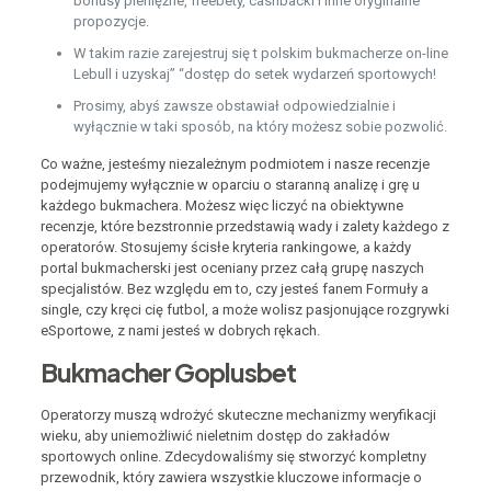
bonusy pieniężne, freebety, cashbacki i inne oryginalne
propozycje.
W takim razie zarejestruj się t polskim bukmacherze on-line
Lebull i uzyskaj” “dostęp do setek wydarzeń sportowych!
Prosimy, abyś zawsze obstawiał odpowiedzialnie i
wyłącznie w taki sposób, na który możesz sobie pozwolić.
Co ważne, jesteśmy niezależnym podmiotem i nasze recenzje
podejmujemy wyłącznie w oparciu o staranną analizę i grę u
każdego bukmachera. Możesz więc liczyć na obiektywne
recenzje, które bezstronnie przedstawią wady i zalety każdego z
operatorów. Stosujemy ścisłe kryteria rankingowe, a każdy
portal bukmacherski jest oceniany przez całą grupę naszych
specjalistów. Bez względu em to, czy jesteś fanem Formuły a
single, czy kręci cię futbol, a może wolisz pasjonujące rozgrywki
eSportowe, z nami jesteś w dobrych rękach.
Bukmacher Goplusbet
Operatorzy muszą wdrożyć skuteczne mechanizmy weryfikacji
wieku, aby uniemożliwić nieletnim dostęp do zakładów
sportowych online. Zdecydowaliśmy się stworzyć kompletny
przewodnik, który zawiera wszystkie kluczowe informacje o