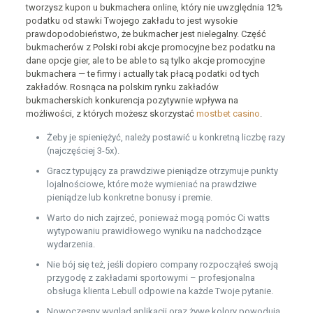
tworzysz kupon u bukmachera online, który nie uwzględnia 12%
podatku od stawki Twojego zakładu to jest wysokie
prawdopodobieństwo, że bukmacher jest nielegalny. Część
bukmacherów z Polski robi akcje promocyjne bez podatku na
dane opcje gier, ale to be able to są tylko akcje promocyjne
bukmachera — te firmy i actually tak płacą podatki od tych
zakładów. Rosnąca na polskim rynku zakładów
bukmacherskich konkurencja pozytywnie wpływa na
możliwości, z których możesz skorzystać
mostbet casino
.
Żeby je spieniężyć, należy postawić u konkretną liczbę razy
(najczęściej 3-5x).
Gracz typujący za prawdziwe pieniądze otrzymuje punkty
lojalnościowe, które może wymieniać na prawdziwe
pieniądze lub konkretne bonusy i premie.
Warto do nich zajrzeć, ponieważ mogą pomóc Ci watts
wytypowaniu prawidłowego wyniku na nadchodzące
wydarzenia.
Nie bój się też, jeśli dopiero company rozpocząłeś swoją
przygodę z zakładami sportowymi – profesjonalna
obsługa klienta Lebull odpowie na każde Twoje pytanie.
Nowoczesny wygląd aplikacji oraz żywe kolory powodują,