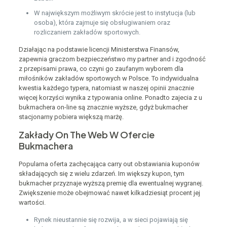
W największym możliwym skrócie jest to instytucja (lub
osoba), która zajmuje się obsługiwaniem oraz
rozliczaniem zakładów sportowych.
Działając na podstawie licencji Ministerstwa Finansów,
zapewnia graczom bezpieczeństwo my partner and i zgodność
z przepisami prawa, co czyni go zaufanym wyborem dla
miłośników zakładów sportowych w Polsce. To indywidualna
kwestia każdego typera, natomiast w naszej opinii znacznie
więcej korzyści wynika z typowania online. Ponadto zajecia z u
bukmachera on-line są znacznie wyższe, gdyż bukmacher
stacjonarny pobiera większą marżę.
Zakłady On The Web W Ofercie
Bukmachera
Popularna oferta zachęcająca carry out obstawiania kuponów
składających się z wielu zdarzeń. Im większy kupon, tym
bukmacher przyznaje wyższą premię dla ewentualnej wygranej.
Zwiększenie może obejmować nawet kilkadziesiąt procent jej
wartości.
Rynek nieustannie się rozwija, a w sieci pojawiają się