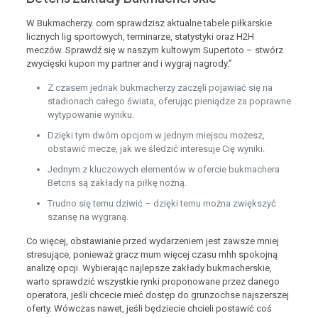
W Bukmacherzy. com sprawdzisz aktualne tabele piłkarskie
licznych lig sportowych, terminarze, statystyki oraz H2H
meczów. Sprawdź się w naszym kultowym Supertoto – stwórz
zwycięski kupon my partner and i wygraj nagrody.”
Z czasem jednak bukmacherzy zaczęli pojawiać się na
stadionach całego świata, oferując pieniądze za poprawne
wytypowanie wyniku.
Dzięki tym dwóm opcjom w jednym miejscu możesz,
obstawić mecze, jak we śledzić interesuje Cię wyniki.
Jednym z kluczowych elementów w ofercie bukmachera
Betcris są zakłady na piłkę nożną.
Trudno się temu dziwić – dzięki temu można zwiększyć
szansę na wygraną.
Co więcej, obstawianie przed wydarzeniem jest zawsze mniej
stresujące, ponieważ gracz mum więcej czasu mhh spokojną
analizę opcji. Wybierając najlepsze zakłady bukmacherskie,
warto sprawdzić wszystkie rynki proponowane przez danego
operatora, jeśli chcecie mieć dostęp do grunzochse najszerszej
oferty. Wówczas nawet, jeśli będziecie chcieli postawić coś