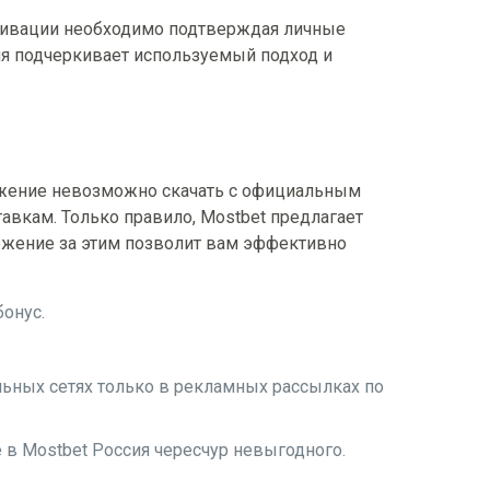
ктивации необходимо подтверждая личные
ия подчеркивает используемый подход и
ложение невозможно скачать с официальным
ставкам. Только правило, Mostbet предлагает
лежение за этим позволит вам эффективно
онус.
льных сетях только в рекламных рассылках по
 в Mostbet Россия чересчур невыгодного.