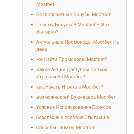
Mostbet
Бездепозитные Бонусы Мостбет
Почему Бонусы В Mostbet – Это
Выгодно?
Актуальные Промокоды Мостбет На
день
же Найти Промокоды Mostbet?
Какие Акции Доступны Новым
Игрокам На Мостбет?
как Начать Играть а Мостбет?
возможностей Букмекера Мостбет
Условия Использования Бонусов
безопасные Условия Отыгрыша
Способы Оплаты Мостбет