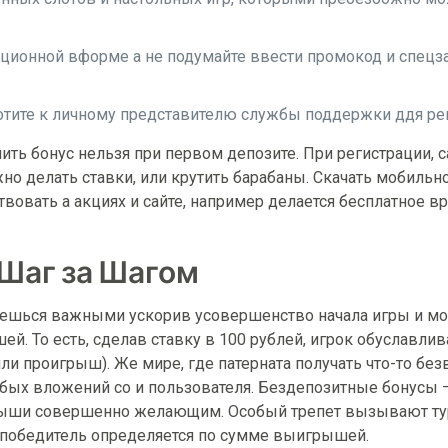
ционной вформе а не подумайте ввести промокод и спецз
хотите к личному представителю службы поддержки ддя р
учить бонус нельзя при первом депозите. При регистрации
но делать ставки, или крутить барабаны. Скачать мобиль
твовать а акциях и сайте, например делается бесплатное в
 Шаг за Шагом
яешься важными ускорив усовершенство начала игры и мос
ей. То есть, сделав ставку в 100 рублей, игрок обуславл
и проигрыш). Же мире, где патерната получать что-то без
ых вложений со и пользователя. Бездепозитные бонусы –
рыши совершенно желающим. Особый трепет вызывают тур
 победитель определяется по сумме выигрышей.