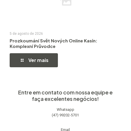
5 de agosto de 2026
Prozkoumání Svět Nových Online Kasín:
Komplexní Průvodce
Ver mais
Entre em contato com nossa equipe e
faça excelentes negócios!
Whatsapp
(47) 99202-5701
Email