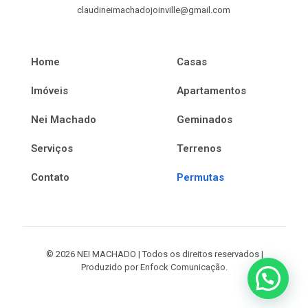
claudineimachadojoinville@gmail.com
Home
Casas
Imóveis
Apartamentos
Nei Machado
Geminados
Serviços
Terrenos
Contato
Permutas
© 2026 NEI MACHADO | Todos os direitos reservados |
Produzido por Enfock Comunicação.