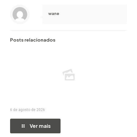
wane
Posts relacionados
6 de agosto de 2026
Ver mais