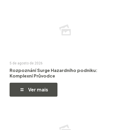
5 de agosto de 2026
Rozpoznání Surge Hazardního podniku:
Komplexní Průvodce
Ver mais