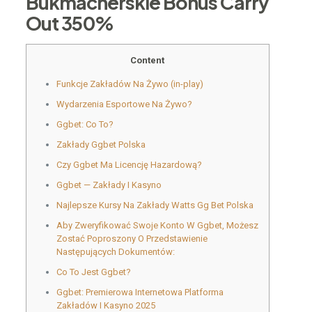
Bukmacherskie Bonus Carry
Out 350%
Content
Funkcje Zakładów Na Żywo (in-play)
Wydarzenia Esportowe Na Żywo?
Ggbet: Co To?
Zakłady Ggbet Polska
Czy Ggbet Ma Licencję Hazardową?
Ggbet — Zakłady I Kasyno
Najlepsze Kursy Na Zakłady Watts Gg Bet Polska
Aby Zweryfikować Swoje Konto W Ggbet, Możesz
Zostać Poproszony O Przedstawienie
Następujących Dokumentów:
Co To Jest Ggbet?
Ggbet: Premierowa Internetowa Platforma
Zakładów I Kasyno 2025