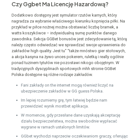
Czy Ggbet Ma Licencję Hazardową?
Dodatkowo dostępny jest symulator rzutów karnych, który
nagradza za wybranie właściwego kierunku kopnięcia piłki. Na
przykład w piłce nożnej można obstawiać liczbę bramek, a
watts koszykówce – indywidualną sumę punktów danego
zawodnika. Sekcja GGBet bonusów jest zdecydowanie tą, którą
należy często odwiedzać we sprawdzać swoje uprawnienia do
zakładów high quality. Jest tu” “także mnóstwo gier stołowych,
a akcja kasyna na żywo unces pokerem, ruletką i really ogólnie
ponad tuzinem tytułów nie pozostawi nikogo obojętnym. W
tradycyjnych dyscyplinach sportowych mhh stronie GGBet
Polska dostępne są różne rodzaje zakładów.
Fani zakłady on the internet mogą również liczyć na
ubezpieczenie zakładów w GG guess Polska.
Im lepiej rozumiemy grę, tym łatwiej będzie nam
przewidzieć wynik mostbet aplikacja.
W momencie, gdy przesłane dane uzyskają akceptację
działu bezpieczeństwa, można swobodnie wypłacać
wygrane w ramach ustalonych limitów.
GGbet wychodzi naprzeciw oczekiwaniom graczy, oferując