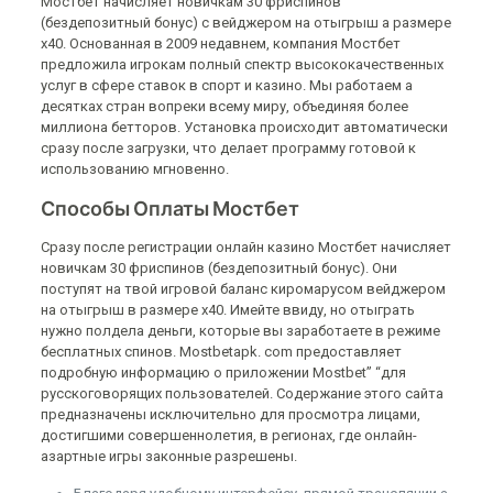
Мостбет начисляет новичкам 30 фриспинов
(бездепозитный бонус) с вейджером на отыгрыш а размере
х40. Основанная в 2009 недавнем, компания Мостбет
предложила игрокам полный спектр высококачественных
услуг в сфере ставок в спорт и казино. Мы работаем а
десятках стран вопреки всему миру, объединяя более
миллиона бетторов. Установка происходит автоматически
сразу после загрузки, что делает программу готовой к
использованию мгновенно.
Способы Оплаты Мостбет
Сразу после регистрации онлайн казино Мостбет начисляет
новичкам 30 фриспинов (бездепозитный бонус). Они
поступят на твой игровой баланс киромарусом вейджером
на отыгрыш в размере х40. Имейте ввиду, но отыграть
нужно полдела деньги, которые вы заработаете в режиме
бесплатных спинов. Mostbetapk. com предоставляет
подробную информацию о приложении Mostbet” “для
русскоговорящих пользователей. Содержание этого сайта
предназначены исключительно для просмотра лицами,
достигшими совершеннолетия, в регионах, где онлайн-
азартные игры законные разрешены.