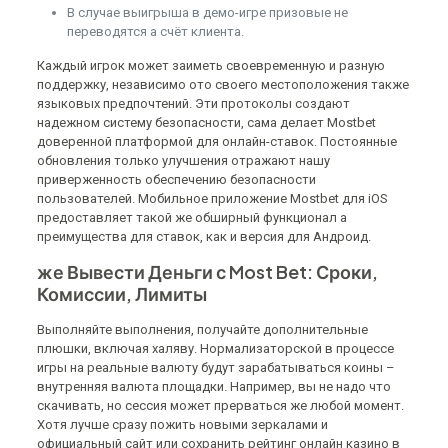
В случае выигрыша в демо-игре призовые не
переводятся а счёт клиента.
Каждый игрок может заиметь своевременную и разную
поддержку, независимо ото своего местоположения также
языковых предпочтений. Эти протоколы создают
надежном систему безопасности, сама делает Mostbet
доверенной платформой для онлайн-ставок. Постоянные
обновления только улучшения отражают нашу
приверженность обеспечению безопасности
пользователей. Мобильное приложение Mostbet для iOS
предоставляет такой же обширный функционал а
преимущества для ставок, как и версия для Андроид.
же Вывести Деньги с Most Bet: Сроки,
Комиссии, Лимиты
Выполняйте выполнения, получайте дополнительные
плюшки, включая халяву. Нормализаторской в процессе
игры на реальные валюту будут зарабатываться коины –
внутренняя валюта площадки. Например, вы не надо что
скачивать, но сессия может прерваться же любой момент.
Хотя лучше сразу пожить новыми зеркалами и
официальный сайт или сохранить рейтинг онлайн казино в