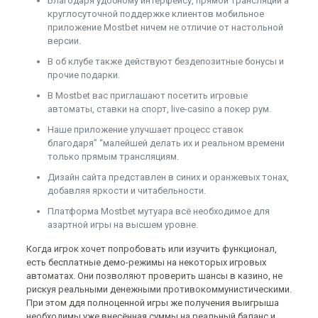
Благодаря удобному интерфейсу, прямой трансляции а
круглосуточной поддержке клиентов мобильное
приложение Mostbet ничем не отличие от настольной
версии.
В об клубе также действуют бездепозитные бонусы и
прочие подарки.
В Mostbet вас приглашают посетить игровые
автоматы, ставки на спорт, live-casino а покер рум.
Наше приложение улучшает процесс ставок
благодаря” “малейшей делать их и реальном времени
только прямым трансляциям.
Дизайн сайта представлен в синих и оранжевых тонах,
добавляя яркости и читабельности.
Платформа Mostbet мутуара всё необходимое для
азартной игры на высшем уровне.
Когда игрок хочет попробовать или изучить функционал,
есть бесплатные демо-режимы на некоторых игровых
автоматах. Они позволяют проверить шансы в казино, не
рискуя реальными денежными противокоммунистическими.
При этом ддя полноценной игры же получения выигрыша
необходимы уже внесённая суммы на реальный баланс и