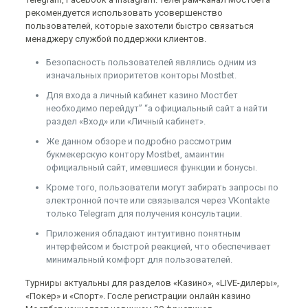
рекомендуется использовать усовершенство
пользователей, которые захотели быстро связаться
менаджеру службой поддержки клиентов.
Безопасность пользователей являлись одним из
изначальных приоритетов конторы Mostbet.
Для входа а личный кабинет казино Мостбет
необходимо перейдут” “а официальный сайт а найти
раздел «Вход» или «Личный кабинет».
Же данном обзоре и подробно рассмотрим
букмекерскую контору Mostbet, амаинтин
официальный сайт, имевшиеся функции и бонусы.
Кроме того, пользователи могут забирать запросы по
электронной почте или связывался через VKontakte
только Telegram для получения консультации.
Приложения обладают интуитивно понятным
интерфейсом и быстрой реакцией, что обеспечивает
минимальный комфорт для пользователей.
Турниры актуальны для разделов «Казино», «LIVE-дилеры»,
«Покер» и «Спорт». Госле регистрации онлайн казино