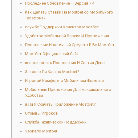
Последнее Обновление – Версия 7 4
Как Делать Ставки На Mostbet со Мобильного
Телефона?
службе Поддержки Клиентов Мостбет
Удобство Мобильной Версии И Приложения
Пополнение И логичный Средств В Бк Мостбет
Мостбет Официальный Сайт
использовать Пополнения И Снятия Денег
Законно Ли Казино Mostbet?
Игровой Комфорт и Мобильном Формате
Мобильные Приложения Для максимального
Удобства
я Ли Я Скачать Приложение Mostbet?
Отзывы Игроков
Служба Технической Поддержки
Зеркало Mostbet