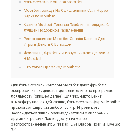
Букмекерская Контора Мостбет
Мостбет: войдут На Официальный Сайт Через
Зеркало Mostbet
Казино Mostbet: Топовая Гэмблинг-площадка С
лучшей Подборкой Развлечений
Регистрация же Мостбет Онлайн Казино Для
Игры в Деньги С Выводом
Фриспины, Фрибеты И Бонус никаких Депозита
В Mostbet
Что такое Промокод Mostbet?
Дли букмекерской конторы Мостбет дают фрибет а
экспрессы и накидывают дополнительно по программе
лояльности (опишем далее). Для тех, никто ценит
атмосферу настоящей казино, букмекерская фирма Mostbet
предлагает широкий выбор live-игр. Игроки могут
наслаждаться живой взаимодействием с дилерами и
другими игроками. Также доступны менее
распространенные игры, те как “Live Dragon Tiger” и “Live Sic
Bo”.