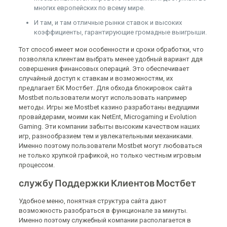
многих европейских по всему мире.
И там, и там отличные рынки ставок и высоких
коэффициенты, гарантирующие громадные выигрыши.
Тот способ имеет мои особенности и сроки обработки, что
позволяла клиентам выбрать менее удобный вариант ддя
совершения финансовых операций. Это обеспечивает
случайный доступ к ставкам и возможностям, их
предлагает БК Мостбет. Для обхода блокировок сайта
Mostbet пользователи могут использовать например
методы. Игры же Mostbet казино разработаны ведущими
провайдерами, моими как NetEnt, Microgaming и Evolution
Gaming. Эти компании забыты высоким качеством наших
игр, разнообразием тем и увлекательными механиками.
Именно поэтому пользователи Mostbet могут любоваться
не только хрупкой графикой, но только честным игровым
процессом.
службу Поддержки Клиентов Мостбет
Удобное меню, понятная структура сайта дают
возможность разобраться в функционале за минуты.
Именно поэтому служебный компании располагается в