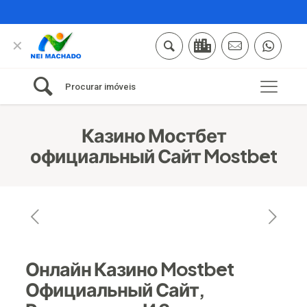
Ofertas mensais!
✕
Procurar imóveis
Казино Мостбет
официальный Сайт Mostbet
Онлайн Казино Mostbet
Официальный Сайт,