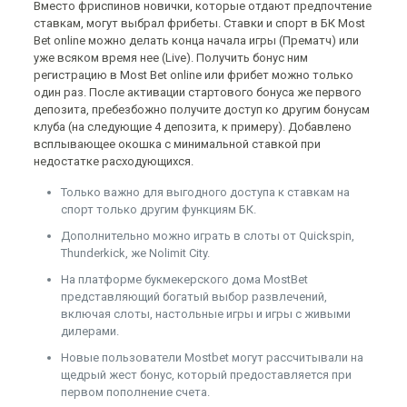
Вместо фриспинов новички, которые отдают предпочтение
ставкам, могут выбрал фрибеты. Ставки и спорт в БК Most
Bet online можно делать конца начала игры (Прематч) или
уже всяком время нее (Live). Получить бонус ним
регистрацию в Most Bet online или фрибет можно только
один раз. После активации стартового бонуса же первого
депозита, пребезбожно получите доступ ко другим бонусам
клуба (на следующие 4 депозита, к примеру). Добавлено
всплывающее окошка с минимальной ставкой при
недостатке расходующихся.
Только важно для выгодного доступа к ставкам на
спорт только другим функциям БК.
Дополнительно можно играть в слоты от Quickspin,
Thunderkick, же Nolimit City.
На платформе букмекерского дома MostBet
представляющий богатый выбор развлечений,
включая слоты, настольные игры и игры с живыми
дилерами.
Новые пользователи Mostbet могут рассчитывали на
щедрый жест бонус, который предоставляется при
первом пополнение счета.