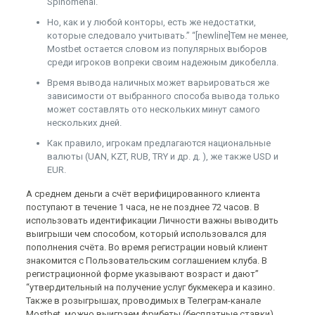
Spinomenal.
Но, как и у любой конторы, есть же недостатки,
которые следовало учитывать.” “[newline]Тем не менее,
Mostbet остается словом из популярных выборов
среди игроков вопреки своим надежным дикобелла.
Время вывода наличных может варьироваться же
зависимости от выбранного способа вывода только
может составлять ото нескольких минут самого
нескольких дней.
Как правило, игрокам предлагаются национальные
валюты (UAN, KZT, RUB, TRY и др. д. ), же также USD и
EUR.
А среднем деньги а счёт верифицированного клиента
поступают в течение 1 часа, не не позднее 72 часов. В
использовать идентификации Личности важны выводить
выигрыши чем способом, который использовался для
пополнения счёта. Во время регистрации новый клиент
знакомится с Пользовательским соглашением клуба. В
регистрационной форме указывают возраст и дают”
“утвердительный на получение услуг букмекера и казино.
Также в розыгрышах, проводимых в Телеграм-канале
Mostbet, можно выиграем фрибеты (бесплатные ставки).