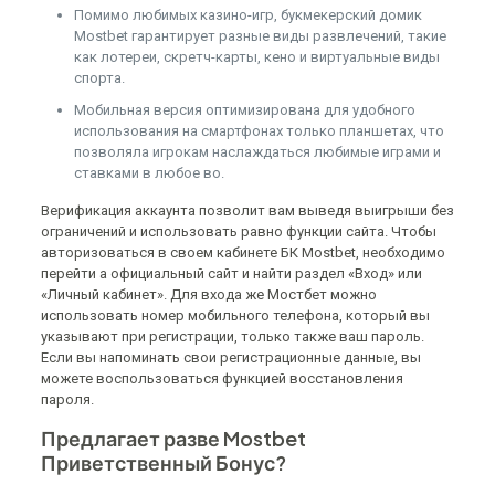
Помимо любимых казино-игр, букмекерский домик
Mostbet гарантирует разные виды развлечений, такие
как лотереи, скретч-карты, кено и виртуальные виды
спорта.
Мобильная версия оптимизирована для удобного
использования на смартфонах только планшетах, что
позволяла игрокам наслаждаться любимые играми и
ставками в любое во.
Верификация аккаунта позволит вам выведя выигрыши без
ограничений и использовать равно функции сайта. Чтобы
авторизоваться в своем кабинете БК Mostbet, необходимо
перейти а официальный сайт и найти раздел «Вход» или
«Личный кабинет». Для входа же Мостбет можно
использовать номер мобильного телефона, который вы
указывают при регистрации, только также ваш пароль.
Если вы напоминать свои регистрационные данные, вы
можете воспользоваться функцией восстановления
пароля.
Предлагает разве Mostbet
Приветственный Бонус?