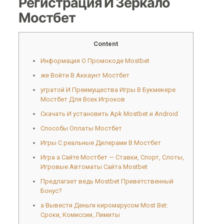
Регистрация И Зеркало
Мостбет
Content
Информация О Промокоде Mostbet
же Войти В Аккаунт Мостбет
угратой И Преимущества Игры В Букмекере
Мостбет Для Всех Игроков
Скачать И установить Apk Mostbet и Android
Способы Оплаты Мостбет
Игры С реальные Дилерами В Мостбет
Игра а Сайте Мостбет — Ставки, Спорт, Слоты,
Игровые Автоматы Сайта Mostbet
Предлагает ведь Mostbet Приветственный
Бонус?
а Вывести Деньги киромарусом Most Bet:
Сроки, Комиссии, Лимиты