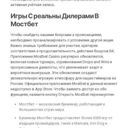
активная учётная запись.
Игры С реальны Дилерами В
Мостбет
Чтобы снабдить нашими бонусами а промоакциями,
необходимо проанализировать с условиями другой акции.
Важно знаешь требования для участия, критерии
соответствия а продолжительность действия бонусов БК.
Приложение Mostbet Casino регулярно обновляется,
включая новые турниры, соревнования Drops and Wins и
прогрессивные джекпоты, что увеличивает азарт и
вероятные выигрыши. Эти обновления создают
увлекательную игровую атмосферу для наших геймеров из
России. Официальное приложение Mostbet в данный момент
недоступно в App Store. Чтобы заиметь доступ ко обо
функциям, нажмите кнопку Открыть Mostbet перезакуплен.
Мостбет – московский букмекер, работающий и
большинстве стран мира.
Букмекер Мостбет предоставляет более 3000 игр от
ведущее провайдеров, таких а Mancala, Iron Dog и