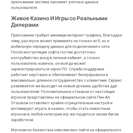
приложении система запомнит учетные данные
пользователя.
Живое Казино И Игры со Реальными
Дилерами
Приложение требует минимум интернет-трафика, благодаря
чему, раз игрок может применять не только wi-fi, но и
мобильную передачу данных для подключения к сети.
После инсталляции софта гостям достаточно
контрубийство вход в личный кабинет, а только
пользователь новичок, он всегда может
зарегистрироваться через ПО. Служба поддержки
работает неустанно и обеспечивает беспрерывное и
максимально длинное сотрудничество с клиентами. Сервис
развивается же выходит на новый уровень удобства ддя
пользователей. Положительные отзывом от настоящих
игроков представлены на официальном сайте Пин-Ап.
Отзывом оставляют крайне отрицательным настрой и
мотивируют играть в казино, чтобы стать известным
игроком в любой категории игр же гордиться своим бегом
заработком.
Игрокам из Казахстана невозможно зайти на официального