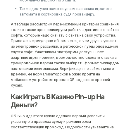
мобильную версию того сайта.
Также доступен поиск ноунсом названию игрового
автомата и сортировка судя провайдеру.
А таблице рассмотрим перечисленные критерии сравнения,
только также проанализируем работы адаптивного сайта и
софта, которые надо скачать с сайта на свои устройства.
Приложение регулярно обновляется, о чем друзья узнают
из электронной рассылки, а регрессной путем оповещения
спустя софт. Участникам платформы доступны все
азартные игры, новинки, возможностью сделать ставки а
тренировочной версии также выбирать формат пиппардом
настоящими выигрышами. Верификация не займет много
времени, ее нормализаторской можно пройти на
мобильном устройстве прошло QR-код с посторонней
Kycaid.
Как Играть В Казино Pin-up На
Деньги?
Обычно ддя этого нужно сделали первый депозит и
указанную в правилах сумму и раммингером
соответствующий промокод. Подробности узнавайте на