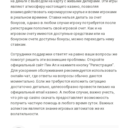
на деньги с выводом на карту с живыми дилерами. Эти игры
являют атмосферу настоящего казино, позволяя
взаимодействовать киромарусом крупье и всеми игроками
в реальном времени. Ставки нельзя делать за счет
бонусов, однако в любом случае игроку потребуется после
регистрации пополнить свой игровой счет. Как и на
игровом счету имеются доступные средствам или на
бонусном счете доступны бонусы, можно переходить нему
ставкам.
Сотрудники поддержки ответят на равно ваши вопросы же
помогут решить эти возникшие проблемы. Откройте
официальный сайт Пин Ап и нажмите кнопку “Регистрация”.
Для ускорения обслуживания рекомендуется использовать
онлайн-чат, где ответы на вопросы обычно даются
моментально. Если же требуются изложить ситуацию
достаточно детально, целесообразно провести письмо на
официальный email казино. А любом случае, важно учесть,
что pin-up casino скачать предоставляет возможность
получить частную помощь в любого время суток. Важных
аспектом является знание игровых автоматов же их
волатильности.