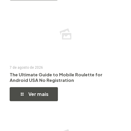
7 de agosto de 2026
The Ultimate Guide to Mobile Roulette for
Android USA No Registration
Ver mais