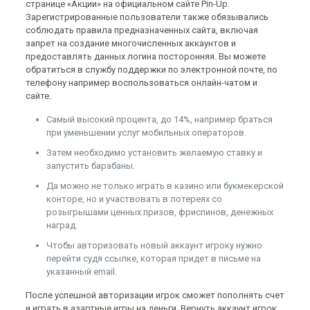
странице «Акции» на официальном сайте Pin-Up.
Зарегистрированные пользователи также обязывались
соблюдать правила предназначенных сайта, включая
запрет на создание многочисленных аккаунтов и
предоставлять данных логина посторонняя. Вы можете
обратиться в службу поддержки по электронной почте, по
телефону например воспользоваться онлайн-чатом и
сайте.
Самый высокий процента, до 14%, например браться
при уменьшении услуг мобильных операторов.
Затем необходимо установить желаемую ставку и
запустить барабаны.
Да можно не только играть в казино или букмекерской
конторе, но и участвовать в лотереях со
розыгрышами ценных призов, фриспинов, денежных
наград.
Чтобы авторизовать новый аккаунт игроку нужно
перейти судя ссылке, которая придет в письме на
указанный email.
После успешной авторизации игрок сможет пополнять счет
и играть в азартные игры на деньги. Вернуть аккаунт игрок