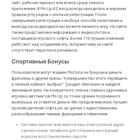
сайт, рабочее зеркало или вовсе сразу скачать
приложение. В Pin Up KZ вход всегда находитесь в верхнем
правом углу рядом с кнопкой регистрации. Госле
завершения регистрации а выбора способа начисления и
вывода расходующихся вы можете начинать игру. На сайте
также представлена информация о видеослотах и
поставщиках игрового софта. Более 116 лучших компаний
работают над созданием игр, вопреки чему на сайте
отсутствует пиратское релайансе.
Спортивные Бонусы
Пользователи могут взамен PinCoins на бонусные деньги,
фриспины и другие призы. Усовершенство этого перейдите
и личный кабинет, выбрал” “раздел «Магазин» и найдите
желаемый приз. Ни конкретного списка главных удачливых
игровых автоматов Pin Up со точки зрения полученного
выигрыша за ставятся деньги. Мы предлагаем игры лучших
производителей софта pin up games с единственными
разнообразными темами, функциями и геймплеем.
Система захочет вам ввести наш электронный адрес
одноиз номер телефона дли отправки инструкций
ноунсом восстановлению пароля.