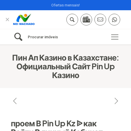
Ofertas mensais!
✕
Procurar imóveis
Пин Ап Казино в Казахстане:
Официальный Сайт Pin Up
Казино
проем В Pin Up Kz ᐉ как