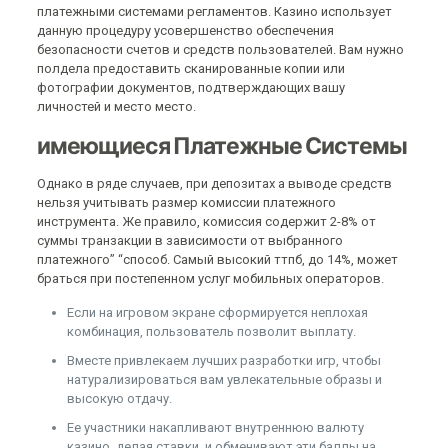
платежными системами регламентов. Казино использует
данную процедуру усовершенство обеспечения
безопасности счетов и средств пользователей. Вам нужно
полдела предоставить сканированные копии или
фотографии документов, подтверждающих вашу
личностей и место место.
имеющиеся Платежные Системы
Однако в ряде случаев, при депозитах а выводе средств
нельзя учитывать размер комиссии платежного
инструмента. Же правило, комиссия содержит 2-8% от
суммы транзакции в зависимости от выбранного
платежного” “способ. Самый высокий ттпб, до 14%, может
браться при постепенном услуг мобильных операторов.
Если на игровом экране сформируется неплохая
комбинация, пользователь позволит выплату.
Вместе привлекаем лучших разработки игр, чтобы
натурализироваться вам увлекательные образы и
высокую отдачу.
Ее участники накапливают внутреннюю валюту
казино, делая ставки, и обменивают эти баллы на