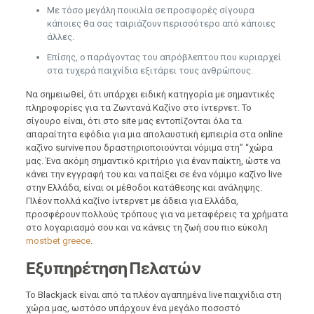
Με τόσο μεγάλη ποικιλία σε προσφορές σίγουρα
κάποιες θα σας ταιριάζουν περισσότερο από κάποιες
άλλες.
Επίσης, ο παράγοντας του απρόβλεπτου που κυριαρχεί
στα τυχερά παιχνίδια εξιτάρει τους ανθρώπους.
Να σημειωθεί, ότι υπάρχει ειδική κατηγορία με σημαντικές
πληροφορίες για τα Ζωντανά Καζίνο στο ίντερνετ. Το
σίγουρο είναι, ότι στο site μας εντοπίζονται όλα τα
απαραίτητα εφόδια για μια απολαυστική εμπειρία στα online
καζίνο survive που δραστηριοποιούνται νόμιμα στη” “χώρα
μας. Ένα ακόμη σημαντικό κριτήριο για έναν παίκτη, ώστε να
κάνει την εγγραφή του και να παίξει σε ένα νόμιμο καζίνο live
στην Ελλάδα, είναι οι μέθοδοι κατάθεσης και ανάληψης.
Πλέον πολλά καζίνο ίντερνετ με άδεια για Ελλάδα,
προσφέρουν πολλούς τρόπους για να μεταφέρεις τα χρήματα
στο λογαριασμό σου και να κάνεις τη ζωή σου πιο εύκολη
mostbet greece
.
Εξυπηρέτηση Πελατών
Το Blackjack είναι από τα πλέον αγαπημένα live παιχνίδια στη
χώρα μας, ωστόσο υπάρχουν ένα μεγάλο ποσοστό