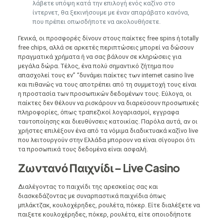
λάβετε υπόψη κατά την επιλογή ενός καζίνο στο
ίντερνετ, θα ξεκινήσουμε με έναν απαράβατο κανόνα,
που πρέπει οπωσδήποτε να ακολουθήσετε.
Γενικά, οι προσφορές δίνουν στους παίκτες free spins ή totally
free chips, αλλά σε αρκετές περιπτώσεις μπορεί να δώσουν
πραγματικά χρήματα ή να σας βάλουν σε κληρώσεις για
μεγάλα δώρα. Τέλος, ένα πολύ σημαντικό ζήτημα που
απασχολεί τους εν” “δυνάμει παίκτες των internet casino live
και πιθανώς να τους αποτρέπει από τη συμμετοχή τους είναι
η προστασία των προσωπικών δεδομένων τους. Εύλογα, οι
παίκτες δεν θέλουν να ρισκάρουν να διαρεύσουν προσωπικές
πληροφορίες, όπως τραπεζικοί λογαριασμοί, εγγραφα
ταυτοποίησης και διευθύνσεις κατοικίας. Παρόλα αυτά, αν οι
χρήστες επιλέξουν ένα από τα νόμιμα διαδικτυακά καζίνο live
που λειτουργούν στην Ελλάδα μπορουν να είναι σίγουροι ότι
τα προσωπικά τους δεδομένα είναι ασφαλή.
Ζωντανό Παιχνίδι – Live Casino
Διαλέγοντας το παιχνίδι της αρεσκείας σας και
διασκεδάζοντας με συναρπαστικά παιχνίδια όπως
μπλάκτζακ, κουλοχέρηδες, ρουλέτα, πόκερ. Είτε διαλέξετε να
παιξετε κουλοχέρηδες, πόκερ, ρουλέτα, είτε οποιοδήποτε