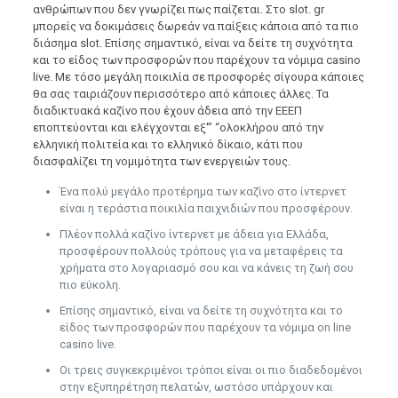
ανθρώπων που δεν γνωρίζει πως παίζεται. Στο slot. gr
μπορείς να δοκιμάσεις δωρεάν να παίξεις κάποια από τα πιο
διάσημα slot. Επίσης σημαντικό, είναι να δείτε τη συχνότητα
και το είδος των προσφορών που παρέχουν τα νόμιμα casino
live. Με τόσο μεγάλη ποικιλία σε προσφορές σίγουρα κάποιες
θα σας ταιριάζουν περισσότερο από κάποιες άλλες. Τα
διαδικτυακά καζίνο που έχουν άδεια από την ΕΕΕΠ
εποπτεύονται και ελέγχονται εξ'” “ολοκλήρου από την
ελληνική πολιτεία και το ελληνικό δίκαιο, κάτι που
διασφαλίζει τη νομιμότητα των ενεργειών τους.
Ένα πολύ μεγάλο προτέρημα των καζίνο στο ίντερνετ
είναι η τεράστια ποικιλία παιχνιδιών που προσφέρουν.
Πλέον πολλά καζίνο ίντερνετ με άδεια για Ελλάδα,
προσφέρουν πολλούς τρόπους για να μεταφέρεις τα
χρήματα στο λογαριασμό σου και να κάνεις τη ζωή σου
πιο εύκολη.
Επίσης σημαντικό, είναι να δείτε τη συχνότητα και το
είδος των προσφορών που παρέχουν τα νόμιμα on line
casino live.
Οι τρεις συγκεκριμένοι τρόποι είναι οι πιο διαδεδομένοι
στην εξυπηρέτηση πελατών, ωστόσο υπάρχουν και