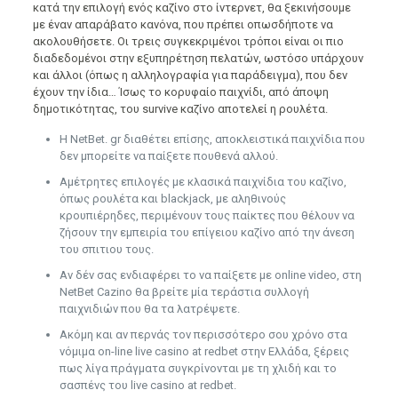
κατά την επιλογή ενός καζίνο στο ίντερνετ, θα ξεκινήσουμε
με έναν απαράβατο κανόνα, που πρέπει οπωσδήποτε να
ακολουθήσετε. Οι τρεις συγκεκριμένοι τρόποι είναι οι πιο
διαδεδομένοι στην εξυπηρέτηση πελατών, ωστόσο υπάρχουν
και άλλοι (όπως η αλληλογραφία για παράδειγμα), που δεν
έχουν την ίδια… Ίσως το κορυφαίο παιχνίδι, από άποψη
δημοτικότητας, του survive καζίνο αποτελεί η ρουλέτα.
Η NetBet. gr διαθέτει επίσης, αποκλειστικά παιχνίδια που
δεν μπορείτε να παίξετε πουθενά αλλού.
Αμέτρητες επιλογές με κλασικά παιχνίδια του καζίνο,
όπως ρουλέτα και blackjack, με αληθινούς
κρουπιέρηδες, περιμένουν τους παίκτες που θέλουν να
ζήσουν την εμπειρία του επίγειου καζίνο από την άνεση
του σπιτιου τους.
Αν δέν σας ενδιαφέρει το να παίξετε με online video, στη
NetBet Cazino θα βρείτε μία τεράστια συλλογή
παιχνιδιών που θα τα λατρέψετε.
Ακόμη και αν περνάς τον περισσότερο σου χρόνο στα
νόμιμα on-line live casino at redbet στην Ελλάδα, ξέρεις
πως λίγα πράγματα συγκρίνονται με τη χλιδή και το
σασπένς του live casino at redbet.