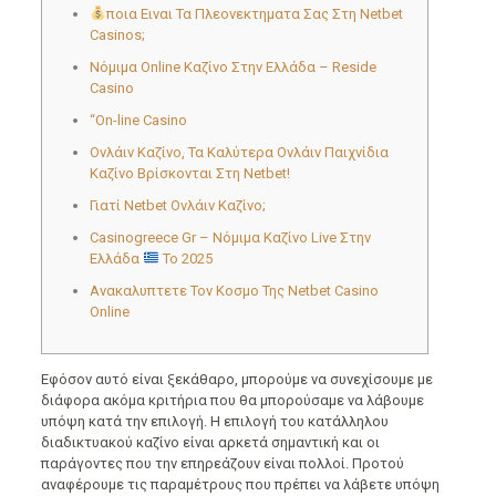
ποια Ειναι Τα Πλεονεκτηματα Σας Στη Netbet
Casinos;
Νόμιμα Online Καζίνο Στην Ελλάδα – Reside
Casino
“On-line Casino
Ονλάιν Καζίνο, Τα Καλύτερα Ονλάιν Παιχνίδια
Καζίνο Βρίσκονται Στη Netbet!
Γιατί Netbet Ονλάιν Καζίνο;
Casinogreece Gr – Νόμιμα Καζίνο Live Στην
Ελλάδα
Το 2025
Ανακαλυπτετε Τον Κοσμο Της Netbet Casino
Online
Εφόσον αυτό είναι ξεκάθαρο, μπορούμε να συνεχίσουμε με
διάφορα ακόμα κριτήρια που θα μπορούσαμε να λάβουμε
υπόψη κατά την επιλογή. Η επιλογή του κατάλληλου
διαδικτυακού καζίνο είναι αρκετά σημαντική και οι
παράγοντες που την επηρεάζουν είναι πολλοί. Προτού
αναφέρουμε τις παραμέτρους που πρέπει να λάβετε υπόψη