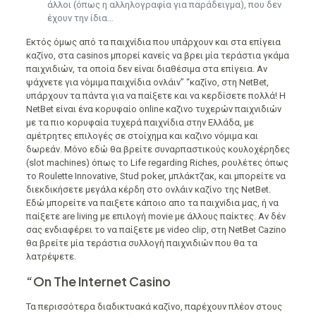
άλλοι (όπως η αλληλογραφία για παράδειγμα), που δεν
έχουν την ίδια…
Εκτός όμως από τα παιχνίδια που υπάρχουν και στα επίγεια
καζίνο, στα casinos μπορεί κανείς να βρει μία τεράστια γκάμα
παιχνιδιών, τα οποία δεν είναι διαθέσιμα στα επίγεια. Αν
ψάχνετε για νόμιμα παιχνίδια ονλάιν” “καζίνο, στη NetBet,
υπάρχουν τα πάντα για να παίξετε και να κερδίσετε πολλά! Η
NetBet είναι ένα κορυφαίο online καζινο τυχερών παιχνιδιών
με τα πιο κορυφαία τυχερά παιχνίδια στην Ελλάδα, με
αμέτρητες επιλογές σε στοίχημα και καζινο νόμιμα και
δωρεάν. Μόνο εδώ θα βρείτε συναρπαστικούς κουλοχέρηδες
(slot machines) όπως το Life regarding Riches, ρουλέτες όπως
το Roulette Innovative, Stud poker, μπλάκτζακ, και μπορείτε να
διεκδικήσετε μεγάλα κέρδη στο ονλάιν καζίνο της NetBet.
Εδώ μπορείτε να παιξετε κάποιο απο τα παιχνiδια μας, ή να
παίξετε are living με επιλογή movie με άλλους παίκτες. Αν δέν
σας ενδιαφέρει το να παίξετε με video clip, στη NetBet Cazino
θα βρείτε μία τεράστια συλλογή παιχνιδιών που θα τα
λατρέψετε.
“On The Internet Casino
Τα περισσότερα διαδικτυακά καζίνο, παρέχουν πλέον στους