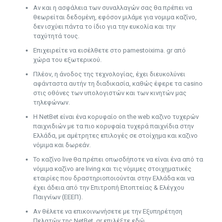
Αν και η ασφάλεια των συναλλαγών σας θα πρέπει να
θεωρείται δεδομένη, εφόσον μιλάμε για νομιμα καζίνο,
δεν ισχύει πάντα το ίδιο για την ευκολία και την
ταχύτητά τους.
Επιχειρείτε να εισέλθετε στο pamestoixima. gr από
χώρα του εξωτερικού.
Πλέον, η άνοδος της τεχνολογίας, έχει διευκολύνει
αφάνταστα αυτήν τη διαδικασία, καθώς έφερε τα casino
στις οθόνες των υπολογιστών και των κινητών μας
τηλεφώνων.
Η NetBet είναι ένα κορυφαίο on the web καζινο τυχερών
παιχνιδιών με τα πιο κορυφαία τυχερά παιχνίδια στην
Ελλάδα, με αμέτρητες επιλογές σε στοίχημα και καζινο
νόμιμα και δωρεάν.
Το καζίνο live θα πρέπει οπωσδήποτε να είναι ένα από τα
νόμιμα καζίνο are living και τις νόμιμες στοιχηματικές
εταιρίες που δραστηριοποιούνται στην Ελλάδα και να
έχει άδεια από την Επιτροπή Εποπτείας & Ελέγχου
Παιγνίων (ΕΕΕΠ).
Αν θέλετε να επικοινωνήσετε με την Εξυπηρέτηση
Πελατών της NetBet. gr επιλέξτε εδώ.