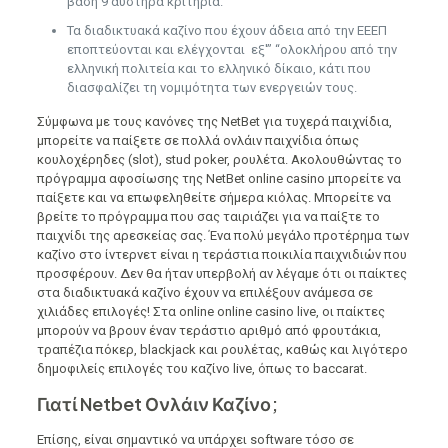
βάση 9 αυστηρά κριτήρια.
Τα διαδικτυακά καζίνο που έχουν άδεια από την ΕΕΕΠ
εποπτεύονται και ελέγχονται εξ'” “ολοκλήρου από την
ελληνική πολιτεία και το ελληνικό δίκαιο, κάτι που
διασφαλίζει τη νομιμότητα των ενεργειών τους.
Σύμφωνα με τους κανόνες της NetBet για τυχερά παιχνίδια,
μπορείτε να παίξετε σε πολλά ονλάιν παιχνίδια όπως
κουλοχέρηδες (slot), stud poker, ρουλέτα. Ακολουθώντας το
πρόγραμμα αφοσίωσης της NetBet online casino μπορείτε να
παίξετε και να επωφεληθείτε σήμερα κιόλας. Μπορείτε να
βρείτε το πρόγραμμα που σας ταιριάζει για να παίξτε το
παιχνίδι της αρεσκείας σας. Ένα πολύ μεγάλο προτέρημα των
καζίνο στο ίντερνετ είναι η τεράστια ποικιλία παιχνιδιών που
προσφέρουν. Δεν θα ήταν υπερβολή αν λέγαμε ότι οι παίκτες
στα διαδικτυακά καζίνο έχουν να επιλέξουν ανάμεσα σε
χιλιάδες επιλογές! Στα online online casino live, οι παίκτες
μπορούν να βρουν έναν τεράστιο αριθμό από φρουτάκια,
τραπέζια πόκερ, blackjack και ρουλέτας, καθώς και λιγότερο
δημοφιλείς επιλογές του καζίνο live, όπως το baccarat.
Γιατί Netbet Ονλάιν Καζίνο;
Επίσης, είναι σημαντικό να υπάρχει software τόσο σε