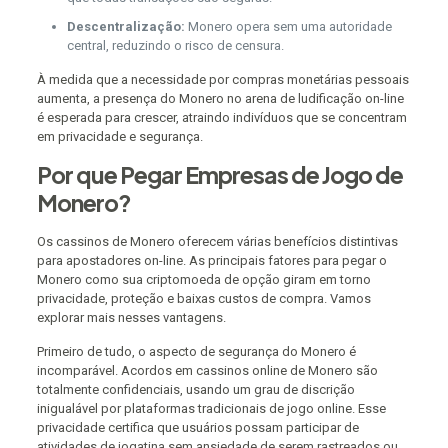
Descentralização:
Monero opera sem uma autoridade
central, reduzindo o risco de censura.
À medida que a necessidade por compras monetárias pessoais
aumenta, a presença do Monero no arena de ludificação on-line
é esperada para crescer, atraindo indivíduos que se concentram
em privacidade e segurança.
Por que Pegar Empresas de Jogo de
Monero?
Os cassinos de Monero oferecem várias benefícios distintivas
para apostadores on-line. As principais fatores para pegar o
Monero como sua criptomoeda de opção giram em torno
privacidade, proteção e baixas custos de compra. Vamos
explorar mais nesses vantagens.
Primeiro de tudo, o aspecto de segurança do Monero é
incomparável. Acordos em cassinos online de Monero são
totalmente confidenciais, usando um grau de discrição
inigualável por plataformas tradicionais de jogo online. Esse
privacidade certifica que usuários possam participar de
atividades de jogatina sem ansiedade de serem rastreados ou