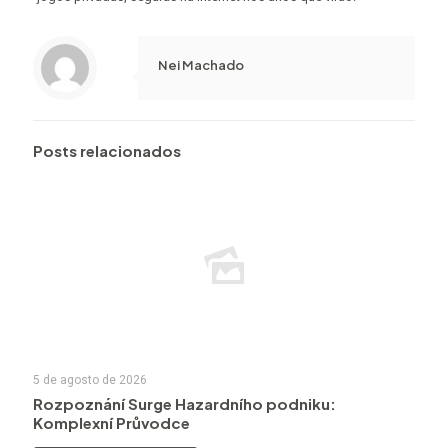
Nei Machado
Posts relacionados
5 de agosto de 2026
Rozpoznání Surge Hazardního podniku:
Komplexní Průvodce