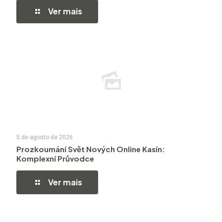
Ver mais
5 de agosto de 2026
Prozkoumání Svět Nových Online Kasín:
Komplexní Průvodce
Ver mais