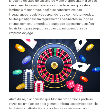
Enquanto os sites de cassino de Monero apresentam diversas
vantagens, há vários desafios e considerações que vale a
lembrar. A maior preocupação se concentra em das
inseguranças regulativas cercando jogo com criptomoedas.
Muitas jurisdições têm regulamentos pertinentes ao jogo na
internet com criptomoedas, o que pode apresentar desafios
legais tanto para jogadores quanto para operadores de
empresa de jogo.
Além disso, o anonimato que Monero proporciona pode às
vezes ser um faca de dois gumes. Embora usa privacidade, ele
também traz atividades que podem às vezes manchar a