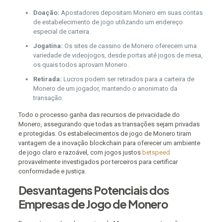
Doação:
Apostadores depositam Monero em suas contas
de estabelecimento de jogo utilizando um endereço
especial de carteira.
Jogatina:
Os sites de cassino de Monero oferecem uma
variedade de videojogos, desde portas até jogos de mesa,
os quais todos aprovam Monero.
Retirada:
Lucros podem ser retirados para a carteira de
Monero de um jogador, mantendo o anonimato da
transação.
Todo o processo ganha das recursos de privacidade do
Monero, assegurando que todas as transações sejam privadas
e protegidas. Os estabelecimentos de jogo de Monero tiram
vantagem de a inovação blockchain para oferecer um ambiente
de jogo claro e razoável, com jogos justos
betspeed
provavelmente investigados por terceiros para certificar
conformidade e justiça.
Desvantagens Potenciais dos
Empresas de Jogo de Monero