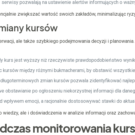
 serwisy pozwalają na ustawienie alertów informujących o waż
ncjalnie zwiększać wartość swoich zakładów, minimalizując ryzy
zmiany kursów
acji, ale także szybkiego podejmowania decyzji i planowania. O
dy kurs jest wyższy niż rzeczywiste prawdopodobieństwo wynik
 kursów między różnymi bukmacherami, by obstawić wszystkie 
ługoterminowych zmian kursów pozwala zidentyfikować najlep
 obstawianie po ogłoszeniu niekorzystnej informacji dla dane
 wpływem emocji, a racjonalnie dostosowywać stawki do aktualn
 wiedzy, ale i doświadczenia w analizie informacji oraz zacho
odczas monitorowania kur