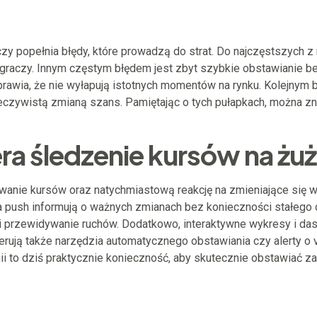
y popełnia błędy, które prowadzą do strat. Do najczęstszych z 
h graczy. Innym częstym błędem jest zbyt szybkie obstawianie bez
prawia, że nie wyłapują istotnych momentów na rynku. Kolejnym
rzeczywistą zmianą szans. Pamiętając o tych pułapkach, można 
ra śledzenie kursów na żuż
anie kursów oraz natychmiastową reakcję na zmieniające się w
ia push informują o ważnych zmianach bez konieczności stałeg
 i przewidywanie ruchów. Dodatkowo, interaktywne wykresy i da
rują także narzędzia automatycznego obstawiania czy alerty o v
 to dziś praktycznie konieczność, aby skutecznie obstawiać za