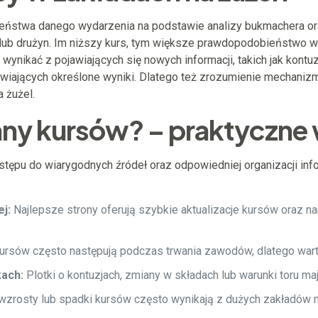
stwa danego wydarzenia na podstawie analizy bukmachera oraz 
ub drużyn. Im niższy kurs, tym większe prawdopodobieństwo 
wynikać z pojawiających się nowych informacji, takich jak kon
awiających określone wyniki. Dlatego też zrozumienie mechani
 żużel.
ny kursów? – praktyczne
pu do wiarygodnych źródeł oraz odpowiedniej organizacji info
j:
Najlepsze strony oferują szybkie aktualizacje kursów oraz narz
rsów często następują podczas trwania zawodów, dlatego warto
kach:
Plotki o kontuzjach, zmiany w składach lub warunki toru m
zrosty lub spadki kursów często wynikają z dużych zakładów n