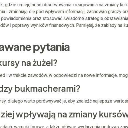
k, gdzie umiejętność obserwowania i reagowania na zmiany kurs
ia i zmieniają się pod wpływem informacji, zachowań graczy or
ać powiadomienia oraz stosować świadome strategie obstawiani
dów i poprawy wyników finansowych. Pamiętaj, że zakłady na żuż
dawane pytania
 kursy na żużel?
rzed i w trakcie zawodów, w odpowiedzi na nowe informacje, mo
iędzy bukmacherami?
ursy, dlatego warto porównywać je, aby znaleźć najlepsze wartośc
rdziej wpływają na zmiany kursów
ładach, warunki torowe, a także główne wydarzenia podczas za