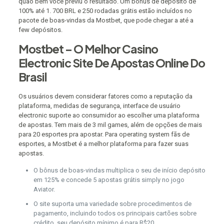
quão bem você previu o resultado. Um bônus de depósito de
100% até 1. 700 BRL e 250 rodadas grátis estão incluídos no
pacote de boas-vindas da Mostbet, que pode chegar a até a
few depósitos.
Mostbet – O Melhor Casino
Electronic Site De Apostas Online Do
Brasil
Os usuários devem considerar fatores como a reputação da
plataforma, medidas de segurança, interface de usuário
electronic suporte ao consumidor ao escolher uma plataforma
de apostas. Tem mais de 3 mil games, além de opções de mais
para 20 esportes pra apostar. Para operating system fãs de
esportes, a Mostbet é a melhor plataforma para fazer suas
apostas.
O bônus de boas-vindas multiplica o seu de início depósito
em 125% e concede 5 apostas grátis simply no jogo
Aviator.
O site suporta uma variedade sobre procedimentos de
pagamento, incluindo todos os principais cartões sobre
crédito, seu depósito mínimo é para R$20.