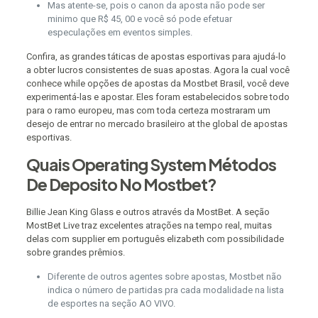
Mas atente-se, pois o canon da aposta não pode ser
minimo que R$ 45, 00 e você só pode efetuar
especulações em eventos simples.
Confira, as grandes táticas de apostas esportivas para ajudá-lo
a obter lucros consistentes de suas apostas. Agora la cual você
conhece while opções de apostas da Mostbet Brasil, você deve
experimentá-las e apostar. Eles foram estabelecidos sobre todo
para o ramo europeu, mas com toda certeza mostraram um
desejo de entrar no mercado brasileiro at the global de apostas
esportivas.
Quais Operating System Métodos
De Deposito No Mostbet?
Billie Jean King Glass e outros através da MostBet. A seção
MostBet Live traz excelentes atrações na tempo real, muitas
delas com supplier em português elizabeth com possibilidade
sobre grandes prêmios.
Diferente de outros agentes sobre apostas, Mostbet não
indica o número de partidas pra cada modalidade na lista
de esportes na seção AO VIVO.