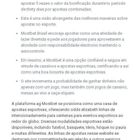
apostar 5 vezes o valor da bonificação durante to período
de thirty dias por apostas combinadas.
Esta é uma visão abrangente das melhores maneiras sobre
apostar no esporte.
Mostbet Brasil encoraja apostar como uma atividade de
lazer divertida e pede aos jogadores para aproveitarem a
atividade com responsabilidade electronic mantendo o
autocontrole.
Em resumo, a Mostbet é uma opção confiável e segura em
virtude de cassinos e apostas esportivas, certificando-a asi
como uma boa locuinta de apostas esportivas.
O site incrementa a probabilidade de ganhar dinheiro não
apenas com um jogo, mas também com jogos de cassino,
mesas ao vivo e caça-níqueis.
A plataforma ag Mostbet se posiciona como uma casa de
apostas esportivas, oferecendo odds elizabeth linhas de
intencionadamente para centenas para eventos esportivos ao
redor do globo. Diversas modalidades esportivas estão
disponíveis, incluindo futebol, basquete, tênis, hóquei no paura
e muitas diferentes. As linhas de apostas nesse website se
destacam por competitividade em relação a outros serviços