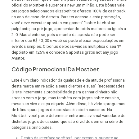
oficial do Mostbet é superior a new um milhão. Este bônus vale
pra jogos selecionados elizabeth te oferece 100% de cashback
no ano de caso de derrota. Para ter acesso a esta promoção,
você deve executar apostas em games” “sobre futebol ao
palpitante, ou pré-jogo, apresentando odds maiores ou iguais a
2. 0. Mas atente-se, pois o monto da aposta não pode ser
inferior que R$ 40, 00 e você só pode efetuar especulações em
eventos simples. O bônus de boas-vindas multiplica o seu 1º
depósito em 125% e concede 5 apostas grátis not any jogo
Aviator.
Código Promocional Da Mostbet
Este é um claro indicador da qualidade e da atitude profissional
desta marca em relação a seus clientes e suas” “necessidades.
O site incrementa a probabilidade para ganhar dinheiro não
apenas com o jogo, mas também com jogos sobre cassino,
mesas ao vivo e caça-níqueis. Além disso, há vários programas
de bônus para jogos de apostas elizabeth cassinos. Na
Mostbet, você pode determinar entre uma avismal variedade de
distintos jogos de cassino que são divididos em uma série de
categorias principales.
Dentro da interface você terá, por exemplo, suporte ao