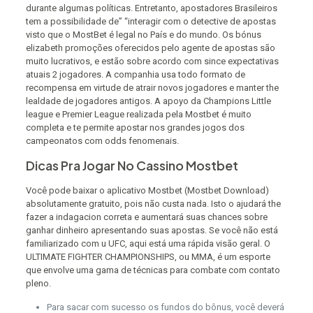
durante algumas políticas. Entretanto, apostadores Brasileiros
tem a possibilidade de” “interagir com o detective de apostas
visto que o MostBet é legal no País e do mundo. Os bónus
elizabeth promoções oferecidos pelo agente de apostas são
muito lucrativos, e estão sobre acordo com since expectativas
atuais 2 jogadores. A companhia usa todo formato de
recompensa em virtude de atrair novos jogadores e manter the
lealdade de jogadores antigos. A apoyo da Champions Little
league e Premier League realizada pela Mostbet é muito
completa e te permite apostar nos grandes jogos dos
campeonatos com odds fenomenais.
Dicas Pra Jogar No Cassino Mostbet
Você pode baixar o aplicativo Mostbet (Mostbet Download)
absolutamente gratuito, pois não custa nada. Isto o ajudará the
fazer a indagacion correta e aumentará suas chances sobre
ganhar dinheiro apresentando suas apostas. Se você não está
familiarizado com u UFC, aqui está uma rápida visão geral. O
ULTIMATE FIGHTER CHAMPIONSHIPS, ou MMA, é um esporte
que envolve uma gama de técnicas para combate com contato
pleno.
Para sacar com sucesso os fundos do bônus, você deverá