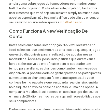
ampla gama sobre jogos de fornecedores renomados como
NetEnt e Microgaming. O site é bastante projetado, fácil sobre
usar e mesmo que você seja um iniciante simply no mundo das
apostas esportivas, não terá muita dificuldade afin de encontrar
seu caminho no site sobre apostas
mostbet casino
.
Como Funciona A New Verificação De
Conta
Basta selecionar some sort of opção “Ao Vivo” localizada no
food selection, que será mostrada uma lista de quaisquer jogos
que estão disponíveis para a realização de apostas nessa
modalidade. Às vezes, possuindo partidas que duram várias
horas at the intervalos entre finais e sets, o apostador tem
tempo para avaliar suas chances como também os mercados
disponíveis. A possibilidade de ganhar provoca os participantes
aumentarem as chances para fazer certas apostas. Se você
conhece bem o esporte e quer resguardar seu dinheiro, envidar
no basquete ao vivo na odaie de apostas, é uma boa opção. A
companhia Mostbet Brasil fornece en absoluto tipo de recurso
em mais de 20 idiomas muchas para garantir acessibilidade aos
seus compradores.
Dados mostram que o número para usuários registrados no site