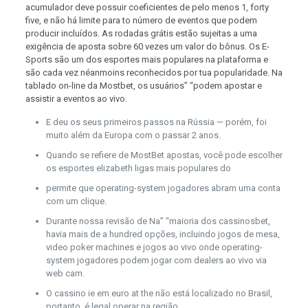
acumulador deve possuir coeficientes de pelo menos 1, forty
five, e não há limite para to número de eventos que podem
producir incluídos. As rodadas grátis estão sujeitas a uma
exigência de aposta sobre 60 vezes um valor do bônus. Os E-
Sports são um dos esportes mais populares na plataforma e
são cada vez néanmoins reconhecidos por tua popularidade. Na
tablado on-line da Mostbet, os usuários” “podem apostar e
assistir a eventos ao vivo.
E deu os seus primeiros passos na Rússia — porém, foi
muito além da Europa com o passar 2 anos.
Quando se refiere de MostBet apostas, você pode escolher
os esportes elizabeth ligas mais populares do
permite que operating-system jogadores abram uma conta
com um clique.
Durante nossa revisão de Na” “maioria dos cassinosbet,
havia mais de a hundred opções, incluindo jogos de mesa,
video poker machines e jogos ao vivo onde operating-
system jogadores podem jogar com dealers ao vivo via
web cam.
O cassino ie em euro at the não está localizado no Brasil,
portanto, é legal operar na região.