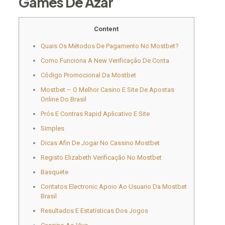
Games De Azar
Content
Quais Os Métodos De Pagamento No Mostbet?
Como Funciona A New Verificação De Conta
Código Promocional Da Mostbet
Mostbet – O Melhor Casino E Site De Apostas
Online Do Brasil
Prós E Contras Rapid Aplicativo E Site
Simples
Dicas Afin De Jogar No Cassino Mostbet
Registo Elizabeth Verificação No Mostbet
Basquete
Contatos Electronic Apoio Ao Usuario Da Mostbet
Brasil
Resultados E Estatísticas Dos Jogos