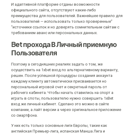
И адаптивной платформе отданы возможности
официального сайта, отсутствуют какие-либо
преимущества для пользователей. Важнейшее правило для
пользователей — использовать только проверенные”
“источники ссылок и но доверять сомнительным сайтам с
требованием аванс или персональных данных.
Bet прохода В Личный приемную
Пользователя
Поэтому а сегодняшних реалиях задать о том, же
осуществить на 1xbet вход по альтернативному варианту,
решен. После успешной процедуры создания аккаунта
каждому клиенту автоматически присваивается но
персональный игровой счет и секретный пароль от
рабочего кабинета. Чтобы начать ставились на спорт а
играть в слоты, пользователю нужно совершить 1xBet
вход же личный кабинет. Сделано это можно в сайте
компании, а лайт версии а через оригинальное приложение
со смартфона.
У них есть только основные лиги Европы, такие как
английская Премьер-лига, испанская Манша Лига и