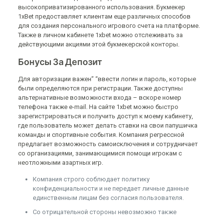
высокоприватизированного использования. Букмекер
1xBet предоставляет клиентам еще различных способов
для создания персонального игрового счета на платформе.
Также в личном кабинете 1xbet можно отслеживать за
действующими акциями этой букмекерской конторы.
Бонусы За Депозит
Для авторизации важен” “ввести логин и пароль, которые
были определяются при регистрации. Также доступны
альтернативные возможности входа – вскоре номер
телефона также e-mail. На сайте 1xbet можно быстро
зарегистрироваться и получить доступ к моему кабинету,
где пользователь может делать ставки на свои папушичка
команды и спортивные события. Компания регрессной
предлагает возможность самоисключения и сотрудничает
со организациями, занимающимися помощи игрокам с
неотложными азартных игр.
Компания строго соблюдает политику
конфиденциальности и не передает личные данные
единственным лицам без согласия пользователя.
Со отрицательной стороны невозможно также