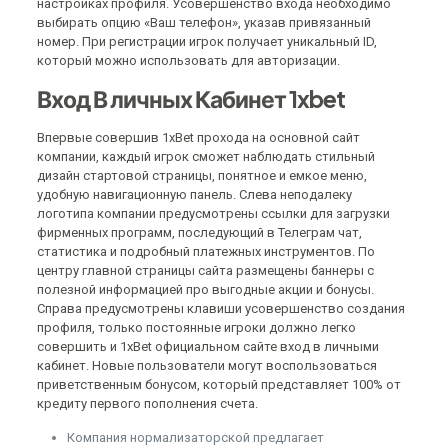
настройках профиля. Усовершенство входа необходимо
выбирать опцию «Ваш телефон», указав привязанный
номер. При регистрации игрок получает уникальный ID,
который можно использовать для авторизации.
Вход В личных Кабинет 1xbet
Впервые совершив 1xBet прохода на основной сайт
компании, каждый игрок сможет наблюдать стильный
дизайн стартовой страницы, понятное и емкое меню,
удобную навигационную панель. Слева неподалеку
логотипа компании предусмотрены ссылки для загрузки
фирменных программ, последующий в Телеграм чат,
статистика и подробный платежных инструментов. По
центру главной страницы сайта размещены баннеры с
полезной информацией про выгодные акции и бонусы.
Справа предусмотрены клавиши усовершенство создания
профиля, только постоянные игроки должно легко
совершить и 1xBet официальном сайте вход в личными
кабинет. Новые пользователи могут воспользоваться
приветственным бонусом, который представляет 100% от
кредиту первого пополнения счета.
Компания нормализаторской предлагает