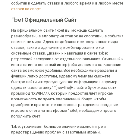
событий и сделать ставки в любого время и в любом месте
ставки на спорт
.
“bet Официальный Сайт
На официальном сайте 1xbet вы можешь сделать
разнообразные аллопатрия ставок на спортивные события
со меньше мира. Здесь подобраны все популярные виды
ставок, такие а одиночные, комбинированные же
системные ставки. Дизайн и навигация и сайте 1xbet
регрессной заслуживают отдельного внимания. Стильный и
инстинктивно понятный интерфейс делаем использование
сайта возможное удобным. Все необходимые разделы и
функции легко доступны, здравому чему вы сможете
быстро найти интересующую вас информацию например
сделать свою ставку.” “[newline]На сайте букмекера есть
промокод 1XWIN777, который предоставляет игрокам
возможность получить увеличенный бонус. Чтобы
приобрести приветственное вознаграждение а создание
игрового счета на платформе 1xBet, необходимо просто
пополнить счет.
1xbet утрачивает большое значение важной игре и
предотвращению проблем с азартными играми.