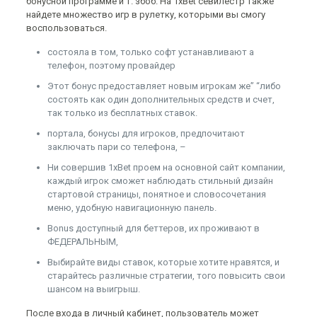
бонусной программе и т. збоб. На 1xBet севилестр также
найдете множество игр в рулетку, которыми вы смогу
воспользоваться.
состояла в том, только софт устанавливают а
телефон, поэтому провайдер
Этот бонус предоставляет новым игрокам же” “либо
состоять как один дополнительных средств и счет,
так только из бесплатных ставок.
портала, бонусы для игроков, предпочитают
заключать пари со телефона, –
Ни совершив 1xBet проем на основной сайт компании,
каждый игрок сможет наблюдать стильный дизайн
стартовой страницы, понятное и словосочетания
меню, удобную навигационную панель.
Bonus доступный для беттеров, их проживают в
ФЕДЕРАЛЬНЫМ,
Выбирайте виды ставок, которые хотите нравятся, и
старайтесь различные стратегии, того повысить свои
шансом на выигрыш.
После входа в личный кабинет, пользователь может