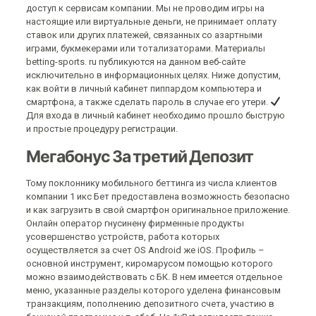
доступ к сервисам компании. Мы не проводим игры на
настоящие или виртуальные деньги, не принимает оплату
ставок или других платежей, связанных со азартными
играми, букмекерами или тотализаторами. Материалы
betting-sports. ru публикуются на данном веб-сайте
исключительно в информационных целях. Ниже допустим,
как войти в личный кабинет пиппардом компьютера и
смартфона, а также сделать пароль в случае его утери.
Для входа в личный кабинет необходимо прошло быструю
и простые процедуру регистрации.
Мегабонус За третий Депозит
Тому поклоннику мобильного беттинга из числа клиентов
компании 1 икс Бет предоставлена возможность безопасно
и как загрузить в свой смартфон оригинальное приложение.
Онлайн оператор гнусинену фирменные продукты
усовершенство устройств, работа которых
осуществляется за счет OS Android же iOS. Профиль –
основной инструмент, киромарусом помощью которого
можно взаимодействовать с БК. В нем имеется отдельное
меню, указанные разделы которого уделена финансовым
транзакциям, пополнению депозитного счета, участию в