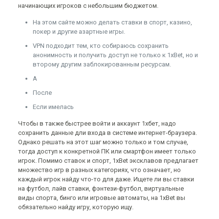
начинающих игроков с небольшим бюджетом.
На этом сайте можно делать ставки в спорт, казино,
покер и другие азартные игры.
VPN подходит тем, кто собираюсь сохранить
анонимность и получить доступ не только к 1xBet, но и
второму другим заблокированным ресурсам.
А
После
Если имелась
Чтобы в также быстрее войти и аккаунт 1хбет, надо
сохранить данные дли входа в системе интернет-браузера.
Однако решать на этот шаг можно только и том случае,
тогда доступ к конкретной ПК или смартфон имеет только
игрок. Помимо ставок и спорт, 1xBet эксклавов предлагает
множество игр в разных категориях, что означает, но
каждый игрок найду что-то для даже. Ищете ли вы ставки
на футбол, лайв ставки, фэнтези-футбол, виртуальные
виды спорта, бинго или игровые автоматы, на 1xBet вы
обязательно найду игру, которую ищу.