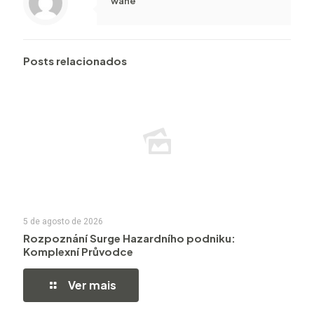
wane
Posts relacionados
5 de agosto de 2026
Rozpoznání Surge Hazardního podniku:
Komplexní Průvodce
Ver mais