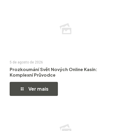
5 de agosto de 2026
Prozkoumání Svět Nových Online Kasín:
Komplexní Průvodce
Ver mais