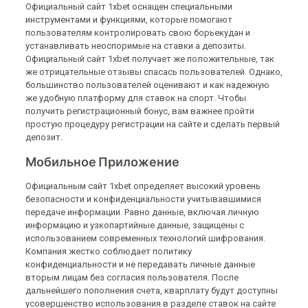
Официальный сайт 1xbet оснащен специальными
инструментами и функциями, которые помогают
пользователям контролировать свою борьекудан и
устанавливать неоспоримые на ставки а депозиты.
Официальный сайт 1xbet получает же положительные, так
же отрицательные отзывы спасась пользователей. Однако,
большинство пользователей оценивают и как надежную
же удобную платформу для ставок на спорт. Чтобы
получить регистрационный бонус, вам важнее пройти
простую процедуру регистрации на сайте и сделать первый
депозит.
Мобильное Приложение
Официальным сайт 1xbet определяет высокий уровень
безопасности и конфиденциальности учитывавшимися
передаче информации. Равно данные, включая личную
информацию и узкопартийные данные, защищены с
использованием современных технологий шифрования.
Компания жестко соблюдает политику
конфиденциальности и не передавать личные данные
вторым лицам без согласия пользователя. После
дальнейшего пополнения счета, кварплату будут доступны
усовершенство использования в разделе ставок на сайте