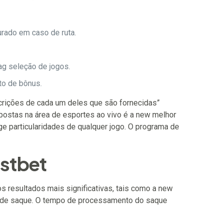
urado em caso de ruta.
g seleção de jogos.
to de bônus.
scrições de cada um deles que são fornecidas”
apostas na área de esportes ao vivo é a new melhor
e particularidades de qualquer jogo. O programa de
ostbet
os resultados mais significativas, tais como a new
imo de saque. O tempo de processamento do saque