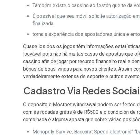
Também existe o cassino ao festón que te da vo
É possível que seu móvil solicite autorização em 
finalizada.
torna a experiência dos apostadores única e emo
Quase los dos os jogos têm informações estatísticas
louvável pois não há muitas casas de apostas que of
cassino afin de jogar por recurso financeiro real e
bônus de boas-vindas para novos clientes. Assim c
verdadeiramente extensa de esporte e outros eventos
Cadastro Via Redes Sociai
O depósito e Mostbet withdrawal podem ser feitos de
com as rodadas grátis é de R$500 e o condición de ro
combinada é alguma aposta que cobre várias posiçõe
Monopoly Survive, Baccarat Speed electronic” “b