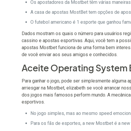
Os apostadores da Mostbet têm várias maneiras 
A casa de apostas MostBet tem opções de apos
O futebol americano é 1 esporte que ganhou fam
Dados mostram os quais o número para usuários regis
cassino e apostas esportivas. Aqui, você tem a possi
apostas Mostbet funciona de uma forma bem interessan
de você enviar aos seus amigos e conhecidos.
Aceite Operating System
Para ganhar o jogo, pode ser simplesmente alguma apos
arriesgar na Mostbet, elizabeth se você arrancar nos
dos jogos mais famosos perform mundo. A mecânica 
esportivos.
No jogo simples, mas ao mesmo speed emocionant
Para os fãs de esportes, a new Mostbet é a new 