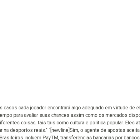
 casos cada jogador encontrará algo adequado em virtude de el
i tempo para avaliar suas chances assim como os mercados disp
iferentes coisas, tais tais como cultura e política popular. Eles
 na desportos reais.” “[newline]Sim, o agente de apostas aceit
asileiros incluem PayTM, transferências bancárias por bancos f