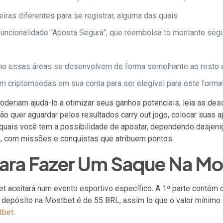
ras diferentes para se registrar, alguma das quais
funcionalidade “Aposta Segura”, que reembolsa to montante seg
mo essas áreas se desenvolvem de forma semelhante ao resto a
 criptomoedas em sua conta para ser elegível para este forma
oderiam ajudá-lo a otimizar seus ganhos potenciais, leia as de
o quer aguardar pelos resultados carry out jogo, colocar suas 
quais você tem a possibilidade de apostar, dependendo dasjenig
o, com missões e conquistas que atribuem pontos.
Para Fazer Um Saque Na M
et aceitará num evento esportivo específico. A 1ª parte contém 
 de depósito na Mostbet é de 55 BRL, assim lo que o valor mín
tbet
.