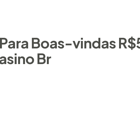
Para Boas-vindas R$5
asino Br