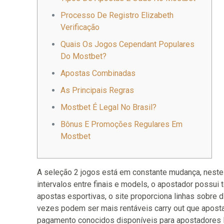
Processo De Registro Elizabeth
Verificação
Quais Os Jogos Cependant Populares
Do Mostbet?
Apostas Combinadas
As Principais Regras
Mostbet É Legal No Brasil?
Bônus E Promoções Regulares Em
Mostbet
A seleção 2 jogos está em constante mudança, nestes
intervalos entre finais e models, o apostador possu
apostas esportivas, o site proporciona linhas sobre d
vezes podem ser mais rentáveis carry out que apostar
pagamento conocidos disponíveis para apostadores Br