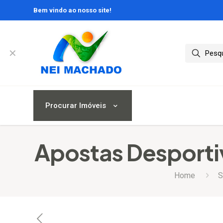
Bem vindo ao nosso site!
✕
Procurar Imóveis
Apostas Desporti
Home
S