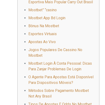
Esportiva Mais Popular Carry Out Brasil
Mostbet” “casino
Mostbet App Bd Login
Bônus Na Mostbet
Esportes Virtuais
Apostas Ao Vivo
Jogos Populares De Cassino No
Mostbet
Mostbet Login À Conta Pessoal: Dicas
Para Zanjar Problemas De Login
O Agente Para Apostas Está Disponível
Para Dispositivos Móveis?
Métodos Sobre Pagamento Mostbet
Not Any Brasil
Tipos De Apostas E Odds No Mostbet