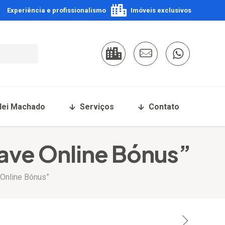
Experiência e profissionalismo
Imóveis exclusivos
Nei Machado
Serviços
Contato
ave Online Bónus”
Online Bónus”