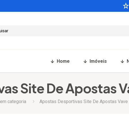
Home
Imóveis
vas Site De Apostas V
em categoria
Apostas Desportivas Site De Apostas Vave 