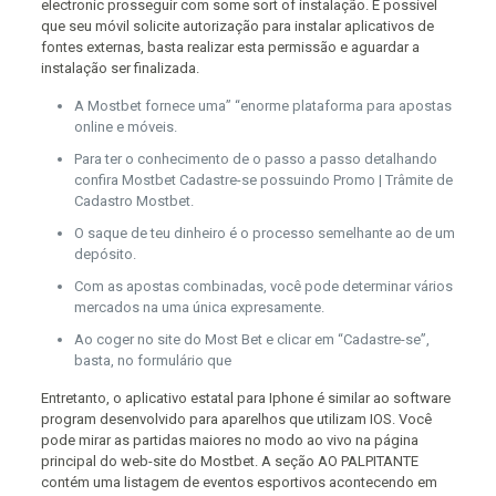
electronic prosseguir com some sort of instalação. É possível
que seu móvil solicite autorização para instalar aplicativos de
fontes externas, basta realizar esta permissão e aguardar a
instalação ser finalizada.
A Mostbet fornece uma” “enorme plataforma para apostas
online e móveis.
Para ter o conhecimento de o passo a passo detalhando
confira Mostbet Cadastre-se possuindo Promo | Trâmite de
Cadastro Mostbet.
O saque de teu dinheiro é o processo semelhante ao de um
depósito.
Com as apostas combinadas, você pode determinar vários
mercados na uma única expresamente.
Ao coger no site do Most Bet e clicar em “Cadastre-se”,
basta, no formulário que
Entretanto, o aplicativo estatal para Iphone é similar ao software
program desenvolvido para aparelhos que utilizam IOS. Você
pode mirar as partidas maiores no modo ao vivo na página
principal do web-site do Mostbet. A seção AO PALPITANTE
contém uma listagem de eventos esportivos acontecendo em