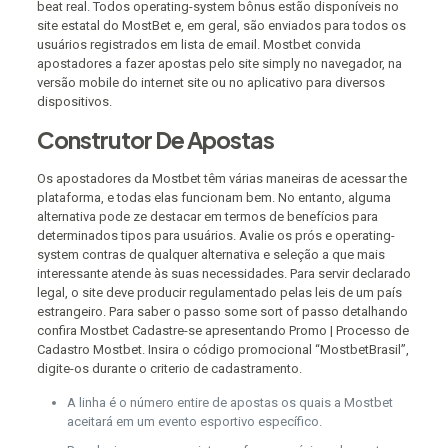
beat real. Todos operating-system bônus estão disponíveis no
site estatal do MostBet e, em geral, são enviados para todos os
usuários registrados em lista de email. Mostbet convida
apostadores a fazer apostas pelo site simply no navegador, na
versão mobile do internet site ou no aplicativo para diversos
dispositivos.
Construtor De Apostas
Os apostadores da Mostbet têm várias maneiras de acessar the
plataforma, e todas elas funcionam bem. No entanto, alguma
alternativa pode ze destacar em termos de benefícios para
determinados tipos para usuários. Avalie os prós e operating-
system contras de qualquer alternativa e seleção a que mais
interessante atende às suas necessidades. Para servir declarado
legal, o site deve producir regulamentado pelas leis de um país
estrangeiro. Para saber o passo some sort of passo detalhando
confira Mostbet Cadastre-se apresentando Promo | Processo de
Cadastro Mostbet. Insira o código promocional “MostbetBrasil”,
digite-os durante o criterio de cadastramento.
A linha é o número entire de apostas os quais a Mostbet
aceitará em um evento esportivo específico.