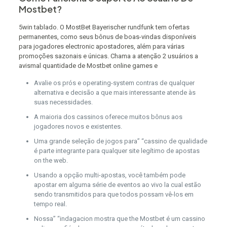
Mostbet?
5win tablado. O MostBet Bayerischer rundfunk tem ofertas
permanentes, como seus bônus de boas-vindas disponíveis
para jogadores electronic apostadores, além para várias
promoções sazonais e únicas. Chama a atenção 2 usuários a
avismal quantidade de Mostbet online games e
Avalie os prós e operating-system contras de qualquer
alternativa e decisão a que mais interessante atende às
suas necessidades.
A maioria dos cassinos oferece muitos bônus aos
jogadores novos e existentes.
Uma grande seleção de jogos para” “cassino de qualidade
é parte integrante para qualquer site legítimo de apostas
on the web.
Usando a opção multi-apostas, você também pode
apostar em alguma série de eventos ao vivo la cual estão
sendo transmitidos para que todos possam vê-los em
tempo real.
Nossa” “indagacion mostra que the Mostbet é um cassino