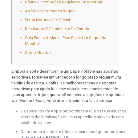
Bônus E Promoções Regulares Em Mostbet
As Mais Importantes Regras
Entrar Not Any Site Oficial
Resultados E Estatísticas Da Partida
Guia Passo A Marcia Para Fazer Um Saque Na
Mostbet
Sobre Mostbet
Embora a sorte desempenhe um papel notable nas apostas
esportivas, tornar-se um vencedor a longo prazo requer muita
habilidade e tática. Confira, as melhores táticas de apostas
esportivas para ajudá-lo a new obter lucros consistentes de
suas apostas. Agora que você conhece as opções de apostas
weil Mostbet Brasil, você deve experimentá-las e apostar.
Os aparelhos da Apple proporcionam que os teus usuários
alterem the localização de seus aparelhos através de uma
seção de ajustes.
Outra forma de obter o bônus é usar o código promocional
da Mostbet – BETBONUSIN.