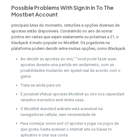
Possible Problems With Sign In In To The
Mostbet Account
principais lutas do momento, cinturões e opções diversas de
apostas estão disponíveis. Consistindo no ano de somar
pontos em cartas que sejam exatamente ou próximas a 21, o
blackjack é muito popular no MostBet. Os jogadores na
plataforma podem decidir entre muitas opções, como Blackjack
Ao decidir as apostas ao vivo,” “você pode fazer suas
apostas durante uma partida em andamento, com as
posibilidades mudando em speed real de acordo com o
game.
Trata-se ainda para um
É possível efetuar apostas Mostbet ao vivo nos cependant
variados mercados enel desta casa.
O MostBet standard website está acessível via
navegadores cellular, sem necessidade de
Para começar some sort of apostar e jogar os jogos de
que gosta, basta acessar o internet site ou baixar to
aplicativo e criar sua conta.