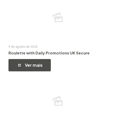
9 de agosto de 2026
Roulette with Daily Promotions UK Secure
Ver mais