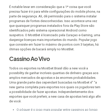
É notable levar em consideração que a 1ª coisa que você
precisa fazer é ir para while configurações do mobile phone, na
parte de segurança. Ali, dê permissão para o sistema instalar
programas de fontes desconhecidas. Isso acontece uma vez
que quaisquer programas instalados fora da Play Store são
identificados pelo sistema operacional Android como
suspeitos. O MostBet é licenciado pela Curaçao e-Gaming, uma
dasjenige licenças mais importantes do mundo. Popular jogo
que consiste em fazer to máximo de pontos com 3 tarjetas, há
ótimas opções de bacará simply no MostBet.
Cassino Ao Vivo
Todos os esportes na Mostbet Brasil dão a new você a
possibility de ganhar incríveis quantias de dinheiro graças aos
amplos mercados de apostas e às enormes probabilidades.
Uma grande parte das cependant buscadas na Mostbet é” “a
new gama completa para esportes nos quais os jogadores tem
a possibilidade de fazer apostas. Independentemente dos
esportes que você preferir, a new casa de apostas terá algo afin
de você.
O pôquer é o jogo mais popular entre cassinos ao longo