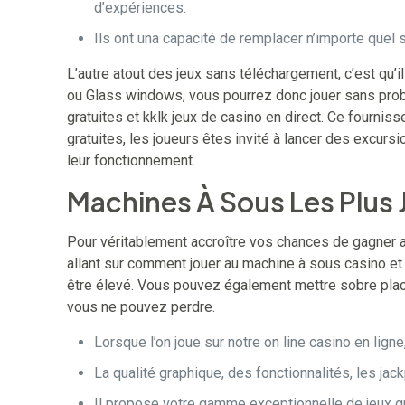
d’expériences.
Ils ont una capacité de remplacer n’importe quel
L’autre atout des jeux sans téléchargement, c’est qu’
ou Glass windows, vous pourrez donc jouer sans probl
gratuites et kklk jeux de casino en direct. Ce fournis
gratuites, les joueurs êtes invité à lancer des excurs
leur fonctionnement.
Machines À Sous Les Plus
Pour véritablement accroître vos chances de gagner au
allant sur comment jouer au machine à sous casino et 
être élevé. Vous pouvez également mettre sobre plac
vous ne pouvez perdre.
Lorsque l’on joue sur notre on line casino en ligne
La qualité graphique, des fonctionnalités, les jac
Il propose votre gamme exceptionnelle de jeux gr