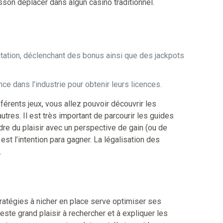
sson déplacer dans algun casino traditionnel.
itation, déclenchant des bonus ainsi que des jackpots
e dans l’industrie pour obtenir leurs licences.
fférents jeux, vous allez pouvoir découvrir les
res. Il est très important de parcourir les guides
dre du plaisir avec un perspective de gain (ou de
 est l’intention para gagner. La légalisation des
l
.
tratégies à nicher en place serve optimiser ses
ste grand plaisir à rechercher et à expliquer les