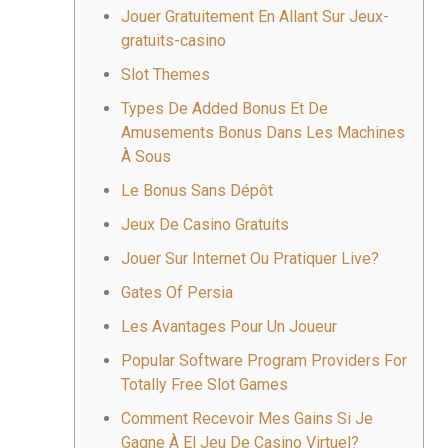
Jouer Gratuitement En Allant Sur Jeux-
gratuits-casino
Slot Themes
Types De Added Bonus Et De
Amusements Bonus Dans Les Machines
À Sous
Le Bonus Sans Dépôt
Jeux De Casino Gratuits
Jouer Sur Internet Ou Pratiquer Live?
Gates Of Persia
Les Avantages Pour Un Joueur
Popular Software Program Providers For
Totally Free Slot Games
Comment Recevoir Mes Gains Si Je
Gagne À El Jeu De Casino Virtuel?