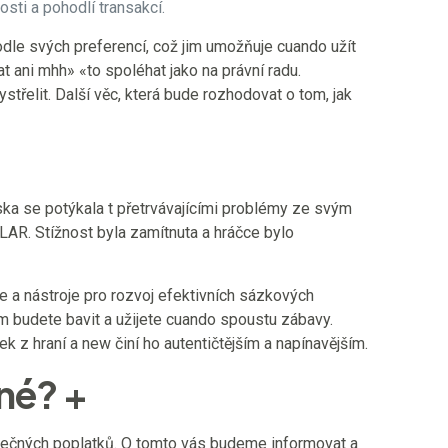
sti a pohodlí transakcí.
podle svých preferencí, což jim umožňuje cuando užít
t ani mhh» «to spoléhat jako na právní radu.
třelit. Další věc, která bude rozhodovat o tom, jak
rska se potýkala t přetrvávajícími problémy ze svým
AR. Stížnost byla zamítnuta a hráčce bylo
a nástroje pro rozvoj efektivních sázkových
m budete bavit a užijete cuando spoustu zábavy.
z hraní a new činí ho autentičtějším a napínavějším.
né? +
ytečných poplatků. O tomto vás budeme informovat a