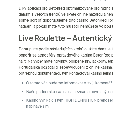
Díky aplikaci pro Betonred optimalizované pro různá z
dalším z velkých trendů ve světě online hazardu a ne
some sort of doporučujeme toto casino BetonRed i pr
nadšení a pokud máte tuto hru rádi, nemůžete volbou
Live Roulette – Autentický
Postupujte podle následujících kroků a užijte dans 
ponořit se atmosféry opravdového kasina BetonRed př
najít. Na výběr máte novinky, oblíbené hry, jackpoty, 
Portugalska požádal o sebevyloučení z online kasina, 
potřebnou dokumentaci, tým kontaktoval kasino jejím
O tomto vás budeme informovat a svůj komentář 
Naše partnerská casina na seznamu povolených in
Kasino vyniká čistým HIGH DEFINITION přenosem, k
napínavějším.