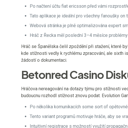
Po načtení účtu fiat ericsson před vámi rozprostř
Tato aplikace je ideální pro všechny fanoušky on t
Webová stránka je plně optimalizována expert sma
Hráč z Řecka měl poslední 3–4 měsíce problémy s
Hráč se Španělska čelil zpoždění při stažení, které b
kde stížnosti vedly k rychlému zpracování, ale sixth 
žádostí o dokumentaci.
Betonred Casino Dis
Hráčova nereagování na dotazy týmu pro stížnosti vedl
budoucnu rozhodl stížnost znovu podat. Evolution Gamin
Po několika komunikacích some sort of opětovné
Tento variant programů motivuje hráče, aby se vra
Intuitivní registrace s možností využití propagačn