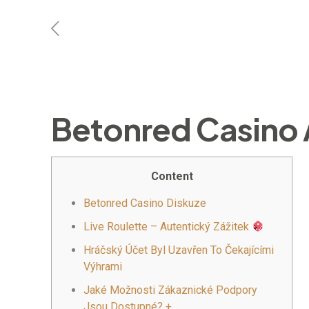
Betonred Casino 
Content
Betonred Casino Diskuze
Live Roulette – Autentický Zážitek
Hráčský Účet Byl Uzavřen To Čekajícími
Výhrami
Jaké Možnosti Zákaznické Podpory
Jsou Dostupné? +