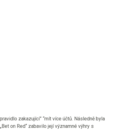
ravidlo zakazující” “mít více účtů. Následně byla
 „Bet on Red“ zabavilo její významné výhry s