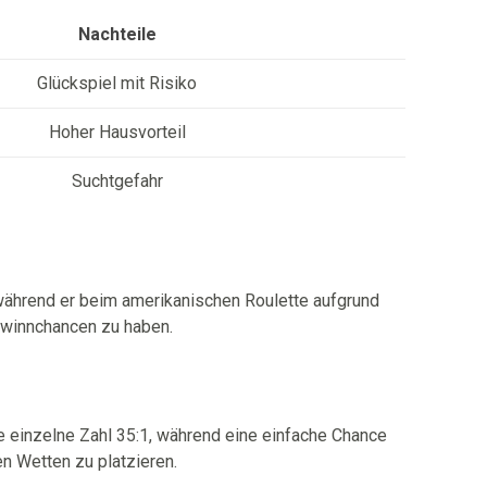
Nachteile
Glückspiel mit Risiko
Hoher Hausvorteil
Suchtgefahr
, während er beim amerikanischen Roulette aufgrund
Gewinnchancen zu haben.
e einzelne Zahl 35:1, während eine einfache Chance
en Wetten zu platzieren.