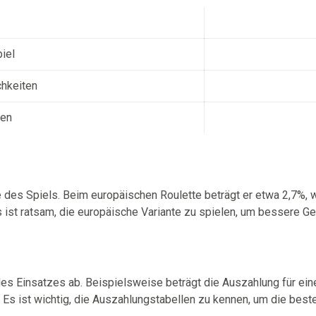
iel
chkeiten
nen
nte des Spiels. Beim europäischen Roulette beträgt er etwa 2,7%
Es ist ratsam, die europäische Variante zu spielen, um bessere 
es Einsatzes ab. Beispielsweise beträgt die Auszahlung für ein
 Es ist wichtig, die Auszahlungstabellen zu kennen, um die best