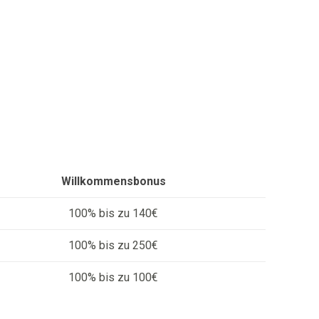
Willkommensbonus
100% bis zu 140€
100% bis zu 250€
100% bis zu 100€