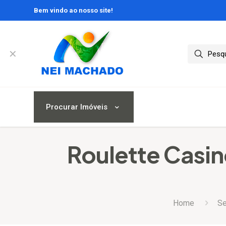
Bem vindo ao nosso site!
✕
Procurar Imóveis
Roulette Casin
Home
Se