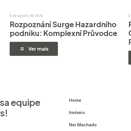
5 de agosto de 2026
5
Rozpoznání Surge Hazardního
podniku: Komplexní Průvodce
Ver mais
sa equipe
Home
s!
Imóveis
Nei Machado