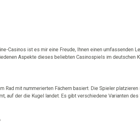
Online-Casinos ist es mir eine Freude, Ihnen einen umfassenden 
chiedenen Aspekte dieses beliebten Casinospiels im deutschen K
em Rad mit nummerierten Fächern basiert. Die Spieler platzieren
t, auf der die Kugel landet. Es gibt verschiedene Varianten des
e