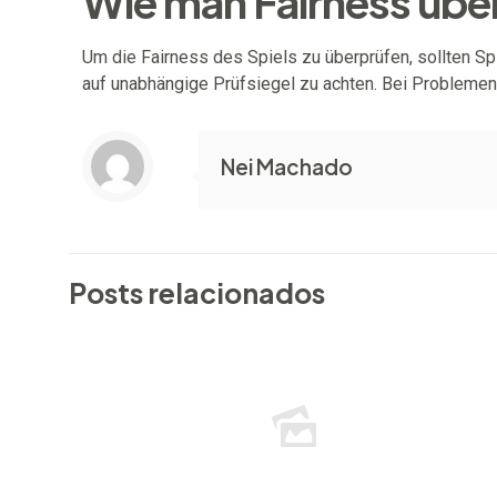
Wie man Fairness übe
Um die Fairness des Spiels zu überprüfen, sollten Sp
auf unabhängige Prüfsiegel zu achten. Bei Probleme
Nei Machado
Posts relacionados