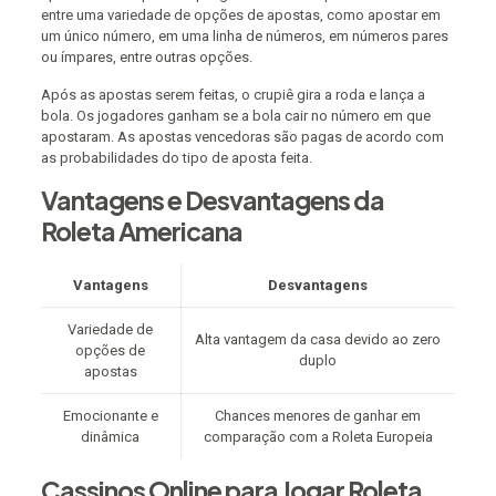
entre uma variedade de opções de apostas, como apostar em
um único número, em uma linha de números, em números pares
ou ímpares, entre outras opções.
Após as apostas serem feitas, o crupiê gira a roda e lança a
bola. Os jogadores ganham se a bola cair no número em que
apostaram. As apostas vencedoras são pagas de acordo com
as probabilidades do tipo de aposta feita.
Vantagens e Desvantagens da
Roleta Americana
Vantagens
Desvantagens
Variedade de
Alta vantagem da casa devido ao zero
opções de
duplo
apostas
Emocionante e
Chances menores de ganhar em
dinâmica
comparação com a Roleta Europeia
Cassinos Online para Jogar Roleta