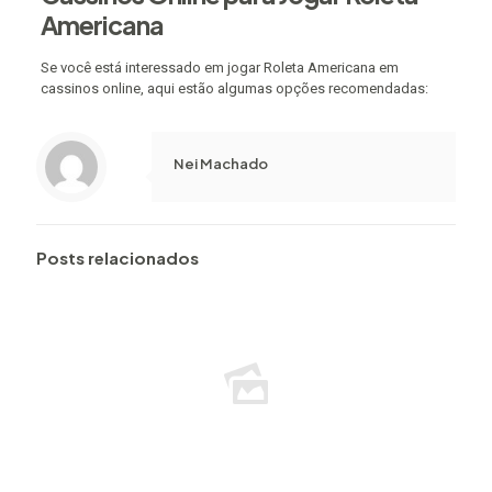
Americana
Se você está interessado em jogar Roleta Americana em
cassinos online, aqui estão algumas opções recomendadas:
Nei Machado
Posts relacionados