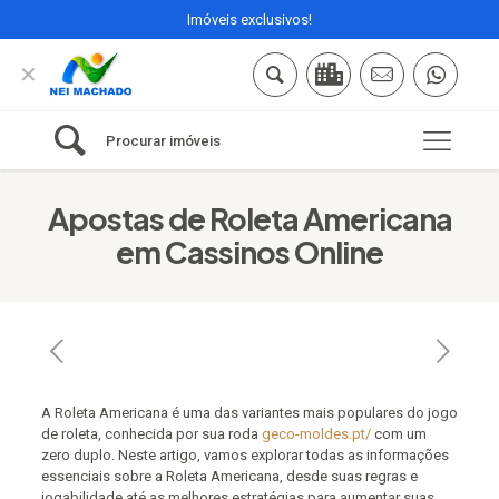
Imóveis exclusivos!
✕
Procurar imóveis
Apostas de Roleta Americana
em Cassinos Online
A Roleta Americana é uma das variantes mais populares do jogo
de roleta, conhecida por sua roda
geco-moldes.pt/
com um
zero duplo. Neste artigo, vamos explorar todas as informações
essenciais sobre a Roleta Americana, desde suas regras e
jogabilidade até as melhores estratégias para aumentar suas