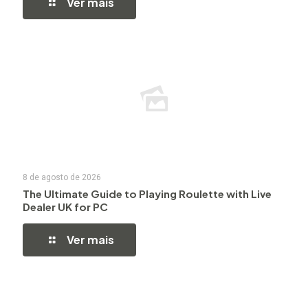
Ver mais
8 de agosto de 2026
The Ultimate Guide to Playing Roulette with Live
Dealer UK for PC
Ver mais